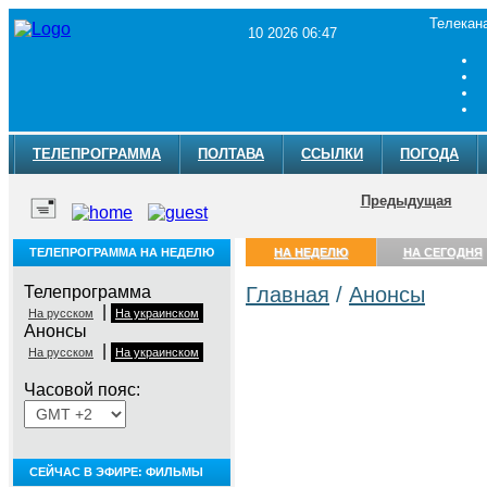
Телекан
10 2026 06:47
ТЕЛЕПРОГРАММА
ПОЛТАВА
ССЫЛКИ
ПОГОДА
Предыдущая
ТЕЛЕПРОГРАММА НА НЕДЕЛЮ
НА НЕДЕЛЮ
НА СЕГОДНЯ
Телепрограмма
Главная
/
Анонсы
|
На русском
На украинском
Анонсы
|
На русском
На украинском
Часовой пояс:
СЕЙЧАС В ЭФИРЕ: ФИЛЬМЫ