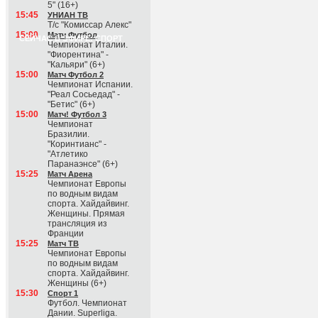
5" (16+)
15:45
УНИАН ТВ
Т/с "Комиссар Алекс"
15:00
Матч Футбол
СЕЙЧАС В ЭФИРЕ: СПОРТ
Чемпионат Италии.
"Фиорентина" -
"Кальяри" (6+)
15:00
Матч Футбол 2
Чемпионат Испании.
"Реал Сосьедад" -
"Бетис" (6+)
15:00
Матч! Футбол 3
Чемпионат
Бразилии.
"Коринтианс" -
"Атлетико
Паранаэнсе" (6+)
15:25
Матч Арена
Чемпионат Европы
по водным видам
спорта. Хайдайвинг.
Женщины. Прямая
трансляция из
Франции
15:25
Матч ТВ
Чемпионат Европы
по водным видам
спорта. Хайдайвинг.
Женщины (6+)
15:30
Спорт 1
Футбол. Чемпионат
Дании. Superliga.