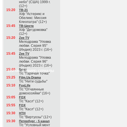
небо" (США) 1999 г.
(12+)
15:20
ТВ-21
Х/ф "Астерикс и
Обеликс: Миссия
Клеопатра" (12+)
15:45
ТВ-Центр
Х/ф "Детдомовка"
(12+)
15:20
Zee TV
Мелодрама "Уловка
любви. Серия 95"
(Индия) 2023 г. (16+)
15:45
Zee TV
Мелодрама "Уловка
любви. Серия 96"
(Индия) 2023 г. (16+)
15:40
Болт
СЕЙЧАС В ЭФИРЕ: СЕРИАЛЫ
Т/с "Гарячая точка"
15:25
Film.Ua Drama
Т/с "Нити судьбы"
15:10
FoxLife
Т/с "Отчаянные
домохозяйки" (16+)
15:05
FOX
Т/с "Касл" (12+)
15:55
FOX
Т/с "Касл" (12+)
15:30
НТН
Т/с "Виртуозы" (12+)
15:30
Петербург - 5 канал
Т/с "Условный мент