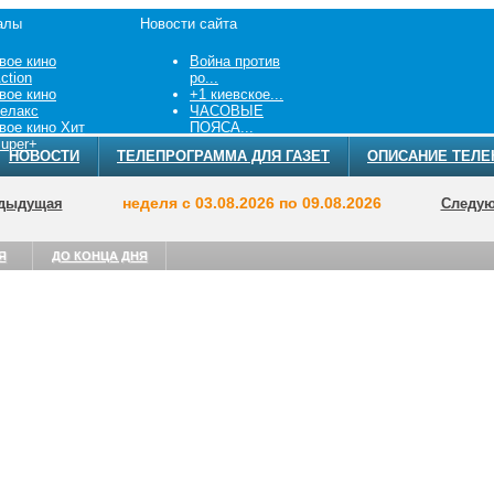
алы
Новости сайта
вое кино
Война против
ction
ро...
вое кино
+1 киевское...
елакс
ЧАСОВЫЕ
вое кино Хит
ПОЯСА...
uper+
НОВОСТИ
ТЕЛЕПРОГРАММА ДЛЯ ГАЗЕТ
ОПИСАНИЕ ТЕЛЕ
неделя с 03.08.2026 по 09.08.2026
дыдущая
Следу
Я
ДО КОНЦА ДНЯ