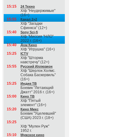
15:15
24 Техно
Х/ф "Неудержимые"
(16+)
15:55
Канал 2+2
Х/ф "Загадки
Сфинкса" (12+)
15:40
Sony Sci-fi
Х/ф "Миссия "НЛО"
2022 г. (16+)
15:40
Дом Кино
Х/ф "Игрушка" (16+)
15:25
ICTV
Х/ф "Шторма
навстречу" (12+)
15:55
Русский Иллюзион
Х/ф "Шерлок Холмс.
Собака Баскервиль"
(16+)
15:25
Индия ТВ
Боевик "Летающий
Джатт" 2016 г. (16+)
15:00
Кино ТВ
Х/ф "Пятый
элемент" (16+)
15:20
Кино Микс
Боевик "Уцелевший"
(США) 2023 г. (18+)
15:25
Х/ф "Мулен Руж"
1952 г.
15:10
Мужское кино