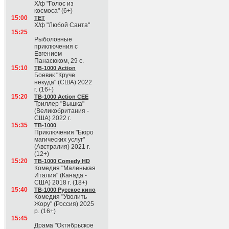
Х/ф "Голос из
космоса" (6+)
15:00
ТЕТ
Х/ф "Любой Санта"
15:25
Рыболовные
приключения с
Евгением
Панасюком, 29 с.
15:10
ТВ-1000 Action
Боевик "Круче
некуда" (США) 2022
г. (16+)
15:20
ТВ-1000 Action CEE
Триллер "Вышка"
(Великобритания -
США) 2022 г.
15:35
ТВ-1000
Приключения "Бюро
магических услуг"
(Австралия) 2021 г.
(12+)
15:20
ТВ-1000 Comedy HD
Комедия "Маленькая
Италия" (Канада -
США) 2018 г. (18+)
15:40
ТВ-1000 Русское кино
Комедия "Уволить
Жору" (Россия) 2025
р. (16+)
15:45
Драма "Октябрьское