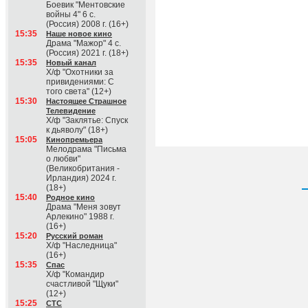
Боевик "Ментовские
войны 4" 6 с.
(Россия) 2008 г. (16+)
15:35
Наше новое кино
Драма "Мажор" 4 с.
(Россия) 2021 г. (18+)
15:35
Новый канал
Х/ф "Охотники за
привидениями: С
того света" (12+)
15:30
Настоящее Страшное
Телевидение
Х/ф "Заклятье: Спуск
к дьяволу" (18+)
15:05
Кинопремьера
Мелодрама "Письма
о любви"
(Великобритания -
Ирландия) 2024 г.
(18+)
15:40
Родное кино
Драма "Меня зовут
Арлекино" 1988 г.
(16+)
15:20
Русский роман
Х/ф "Наследница"
(16+)
15:35
Спас
Х/ф "Командир
счастливой "Щуки"
(12+)
15:25
СТС