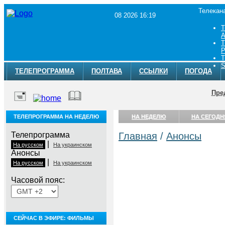
Телекан
08 2026 16:19
Т
A
Т
Р
Т
S
ТЕЛЕПРОГРАММА
ПОЛТАВА
ССЫЛКИ
ПОГОДА
Пре
ТЕЛЕПРОГРАММА НА НЕДЕЛЮ
НА НЕДЕЛЮ
НА СЕГОДН
Телепрограмма
Главная
/
Анонсы
|
На русском
На украинском
Анонсы
|
На русском
На украинском
Часовой пояс:
СЕЙЧАС В ЭФИРЕ: ФИЛЬМЫ