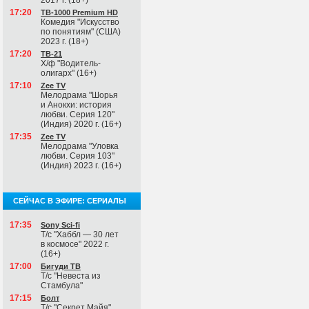
2017 г. (18+)
17:20
ТВ-1000 Premium HD
Комедия "Искусство
по понятиям" (США)
2023 г. (18+)
17:20
ТВ-21
Х/ф "Водитель-
олигарх" (16+)
17:10
Zee TV
Мелодрама "Шорья
и Анокхи: история
любви. Серия 120"
(Индия) 2020 г. (16+)
17:35
Zee TV
Мелодрама "Уловка
любви. Серия 103"
(Индия) 2023 г. (16+)
СЕЙЧАС В ЭФИРЕ: СЕРИАЛЫ
17:35
Sony Sci-fi
Т/с "Хаббл — 30 лет
в космосе" 2022 г.
(16+)
17:00
Бигуди ТВ
Т/с "Невеста из
Стамбула"
17:15
Болт
Т/с "Секрет Майя"