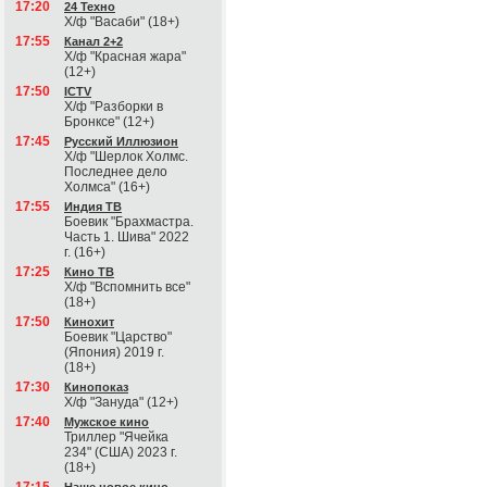
17:20
24 Техно
Х/ф "Васаби" (18+)
17:55
Канал 2+2
Х/ф "Красная жара"
(12+)
17:50
ICTV
Х/ф "Разборки в
Бронксе" (12+)
17:45
Русский Иллюзион
Х/ф "Шерлок Холмс.
Последнее дело
Холмса" (16+)
17:55
Индия ТВ
Боевик "Брахмастра.
Часть 1. Шива" 2022
г. (16+)
17:25
Кино ТВ
Х/ф "Вспомнить все"
(18+)
17:50
Кинохит
Боевик "Царство"
(Япония) 2019 г.
(18+)
17:30
Кинопоказ
Х/ф "Зануда" (12+)
17:40
Мужское кино
Триллер "Ячейка
234" (США) 2023 г.
(18+)