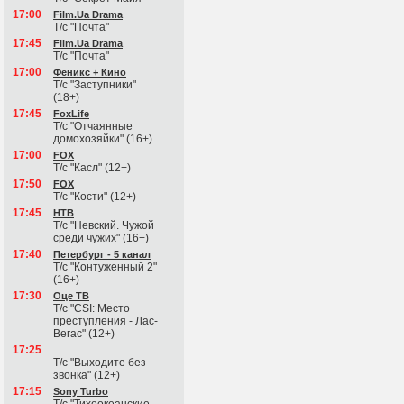
17:00
Film.Ua Drama
Т/с "Почта"
17:45
Film.Ua Drama
Т/с "Почта"
17:00
Феникс + Кино
Т/с "Заступники"
(18+)
17:45
FoxLife
Т/с "Отчаянные
домохозяйки" (16+)
17:00
FOX
Т/с "Касл" (12+)
17:50
FOX
Т/с "Кости" (12+)
17:45
НТВ
Т/с "Невский. Чужой
среди чужих" (16+)
17:40
Петербург - 5 канал
Т/с "Контуженный 2"
(16+)
17:30
Оце ТВ
Т/с "CSI: Место
преступления - Лас-
Вегас" (12+)
17:25
Т/с "Выходите без
звонка" (12+)
17:15
Sony Turbo