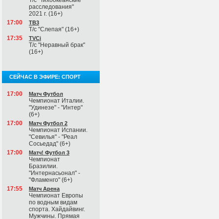
Т/с "Тихоокеанские
расследования"
2021 г. (16+)
17:00
ТВ3
Т/с "Слепая" (16+)
17:35
TVCi
Т/с "Неравный брак"
(16+)
СЕЙЧАС В ЭФИРЕ: СПОРТ
17:00
Матч Футбол
Чемпионат Италии.
"Удинезе" - "Интер"
(6+)
17:00
Матч Футбол 2
Чемпионат Испании.
"Севилья" - "Реал
Сосьедад" (6+)
17:00
Матч! Футбол 3
Чемпионат
Бразилии.
"Интернасьонал" -
"Фламенго" (6+)
17:55
Матч Арена
Чемпионат Европы
по водным видам
спорта. Хайдайвинг.
Мужчины. Прямая