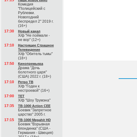
17:15
Наше новое кино
Комедия
"Полицейский с
Рублевки.
Новогодний
беспредел 2" 2019 г.
(16+)
17:30
Новый канал
Х/ф "Не поймали -
не вор" (12+)
17:10
Настоящее Страшное
Телевидение
Х/ф "Обитель тьмы"
(18+)
17:50
Кинопремьера
Драма "Дочь
болотного царя"
(США) 2022 г. (18+)
17:10
Ретро ТВ
Х/ф "Годен к
нестроевой" (16+)
17:00
ТЕТ
Х/ф "Шоу Трумэна"
17:35
ТВ-1000 Action CEE
Боевик "Запретное
царство" 2005 г.
17:15
ТВ-1000 Megahit HD
Боевик "Взрывная
блондинка" (США -
Германия - Швеция)