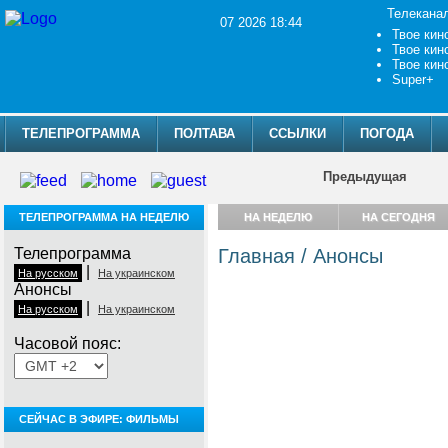
Телекана
07 2026 18:44
Твое кин
Твое кин
Твое кин
Super+
ТЕЛЕПРОГРАММА
ПОЛТАВА
ССЫЛКИ
ПОГОДА
Предыдущая
ТЕЛЕПРОГРАММА НА НЕДЕЛЮ
НА НЕДЕЛЮ
НА СЕГОДНЯ
Телепрограмма
Главная
/
Анонсы
|
На русском
На украинском
Анонсы
|
На русском
На украинском
Часовой пояс:
СЕЙЧАС В ЭФИРЕ: ФИЛЬМЫ