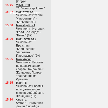
5" (16+)
15:45
УНИАН ТВ
Т/с "Комиссар Алекс"
15:00
Матч Футбол
СЕЙЧАС В ЭФИРЕ: СПОРТ
Чемпионат Италии.
"Фиорентина" -
"Кальяри" (6+)
15:00
Матч Футбол 2
Чемпионат Испании.
"Реал Сосьедад" -
"Бетис" (6+)
15:00
Матч! Футбол 3
Чемпионат
Бразилии.
"Коринтианс" -
"Атлетико
Паранаэнсе" (6+)
15:25
Матч Арена
Чемпионат Европы
по водным видам
спорта. Хайдайвинг.
Женщины. Прямая
трансляция из
Франции
15:25
Матч ТВ
Чемпионат Европы
по водным видам
спорта. Хайдайвинг.
Женщины (6+)
15:30
Спорт 1
Футбол. Чемпионат
Дании. Superliga.