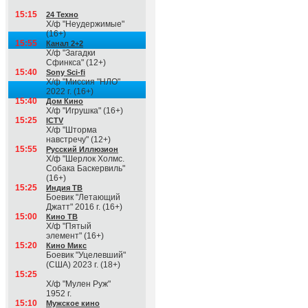
15:15
24 Техно
Х/ф "Неудержимые"
(16+)
15:55
Канал 2+2
Х/ф "Загадки
Сфинкса" (12+)
15:40
Sony Sci-fi
Х/ф "Миссия "НЛО"
2022 г. (16+)
15:40
Дом Кино
Х/ф "Игрушка" (16+)
15:25
ICTV
Х/ф "Шторма
навстречу" (12+)
15:55
Русский Иллюзион
Х/ф "Шерлок Холмс.
Собака Баскервиль"
(16+)
15:25
Индия ТВ
Боевик "Летающий
Джатт" 2016 г. (16+)
15:00
Кино ТВ
Х/ф "Пятый
элемент" (16+)
15:20
Кино Микс
Боевик "Уцелевший"
(США) 2023 г. (18+)
15:25
Х/ф "Мулен Руж"
1952 г.
15:10
Мужское кино