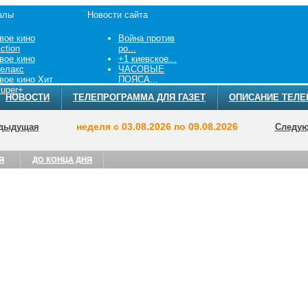
алы
Новости сайта
вое кино
Война против
ction
ро...
вое кино
+1 киевское...
елакс
ЧАСОВЫЕ
вое кино Хит
ПОЯСА...
uper+
НОВОСТИ
ТЕЛЕПРОГРАММА ДЛЯ ГАЗЕТ
ОПИСАНИЕ ТЕЛЕ
неделя с 03.08.2026 по 09.08.2026
дыдущая
Следу
Я
ДО КОНЦА ДНЯ