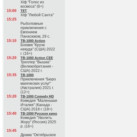
Х/ф "Голос из
космоса" (6+)
15:00
ТЕТ
Х/ф "Любой Санта"
15:25
Рыболовные
приключения с
Евгением
Панасюком, 29 с.
15:10
ТВ-1000 Action
Боевик "Круче
некуда" (США) 2022
г. (16+)
15:20
ТВ-1000 Action CEE
Триллер "Вышка"
(Великобритания -
США) 2022 г.
15:35
ТВ-1000
Приключения "Бюро
магических услуг"
(Австралия) 2021 г.
(12+)
15:20
ТВ-1000 Comedy HD
Комедия "Маленькая
Италия" (Канада -
США) 2018 г. (18+)
15:40
ТВ-1000 Русское кино
Комедия "Уволить
Жору" (Россия) 2025
р. (16+)
15:45
Драма "Октябрьское