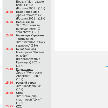
Боевик "Ментовские
войны 4" 6 с.
(Россия) 2008 г. (16+)
15:35
Наше новое кино
Драма "Мажор" 4 с.
(Россия) 2021 г. (18+)
15:35
Новый канал
Х/ф "Охотники за
привидениями: С
того света" (12+)
15:30
Настоящее Страшное
Телевидение
Х/ф "Заклятье: Спуск
к дьяволу" (18+)
15:05
Кинопремьера
Мелодрама "Письма
о любви"
(Великобритания -
Ирландия) 2024 г.
(18+)
15:40
Родное кино
Драма "Меня зовут
Арлекино" 1988 г.
(16+)
15:20
Русский роман
Х/ф "Наследница"
(16+)
15:35
Спас
Х/ф "Командир
счастливой "Щуки"
(12+)
15:25
СТС