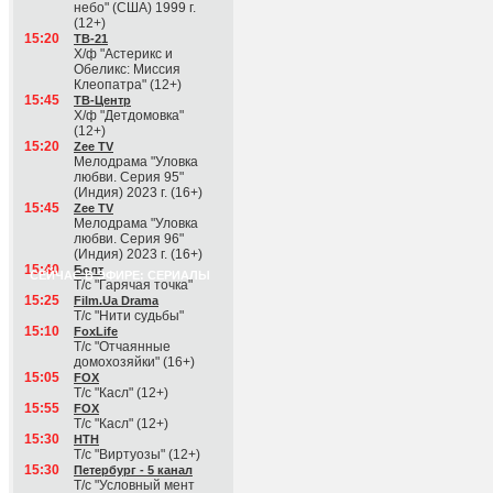
небо" (США) 1999 г.
(12+)
15:20
ТВ-21
Х/ф "Астерикс и
Обеликс: Миссия
Клеопатра" (12+)
15:45
ТВ-Центр
Х/ф "Детдомовка"
(12+)
15:20
Zee TV
Мелодрама "Уловка
любви. Серия 95"
(Индия) 2023 г. (16+)
15:45
Zee TV
Мелодрама "Уловка
любви. Серия 96"
(Индия) 2023 г. (16+)
15:40
Болт
СЕЙЧАС В ЭФИРЕ: СЕРИАЛЫ
Т/с "Гарячая точка"
15:25
Film.Ua Drama
Т/с "Нити судьбы"
15:10
FoxLife
Т/с "Отчаянные
домохозяйки" (16+)
15:05
FOX
Т/с "Касл" (12+)
15:55
FOX
Т/с "Касл" (12+)
15:30
НТН
Т/с "Виртуозы" (12+)
15:30
Петербург - 5 канал
Т/с "Условный мент