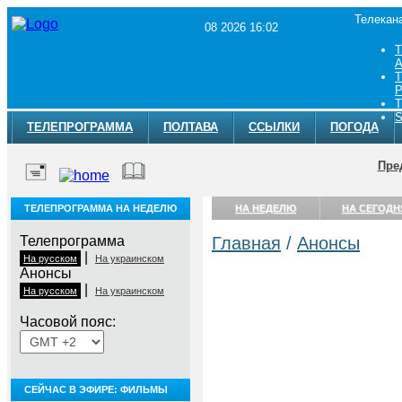
Телекан
08 2026 16:02
Т
A
Т
Р
Т
S
ТЕЛЕПРОГРАММА
ПОЛТАВА
ССЫЛКИ
ПОГОДА
Пре
ТЕЛЕПРОГРАММА НА НЕДЕЛЮ
НА НЕДЕЛЮ
НА СЕГОДН
Телепрограмма
Главная
/
Анонсы
|
На русском
На украинском
Анонсы
|
На русском
На украинском
Часовой пояс:
СЕЙЧАС В ЭФИРЕ: ФИЛЬМЫ