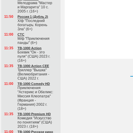
Мелодрама "Мастер
и Маргарита" 10 с.
2005 г. (16+)
11:50
Россия 1 (Дубль 2)
Х/ф "Последний
богатырь: Корень
Зла" (6+)
11:00
СТС
М/ф "Приключения
панды" (6+)
11:35
ТВ-1000 Action
Боевик "Он - это
пуля" (США) 2023 г.
(16+)
11:35
ТВ-1000 Action CEE
Триллер "Вышка"
(Великобритания -
США) 2022 г.
11:00
ТВ-1000 Comedy HD
Приключения
"Астерикс и Обеликс:
Миссия Клеопатра"
(Франция -
Германия) 2002 г.
(18+)
11:35
ТВ-1000 Premium HD
Комедия "Искусство
по понятиям" (США)
2023 г. (18+)
11:00
ТВ-1000 Русское кино