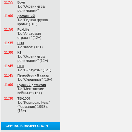
11:55
Болт
Т/с "Охотники за
реликвиями"
11:00
Домашний
Т/с "Редкая группа
крови" (16+)
11:50
FoxLife
Т/с "Анатомия
страсти" (12+)
11:35
FOX
Т/с "Касл" (16+)
11:00
К1
Т/с "Охотники за
реликвиями" (12+)
11:45
НТН
Т/с "Виртуозы" (12+)
11:45
Петербург - 5 канал
Т/с "Следопыт" (16+)
11:00
Русский детектив
Т/с "Ментовские
войны-6" (16+)
11:30
ТВ-1000
Т/с "Комиссар Рекс"
(Германия) 1998 г.
(16+)
СЕЙЧАС В ЭФИРЕ: СПОРТ