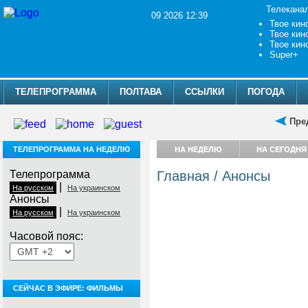
Телекана
09 2026 12:39
Твое кин
Твое кин
Твое кин
Super+
ТЕЛЕПРОГРАММА
ПОЛТАВА
ССЫЛКИ
ПОГОДА
Пре
ТЕЛЕПРОГРАММА НА НЕДЕЛЮ
НА НЕДЕЛЮ
НА СЕГОДНЯ
Телепрограмма
Главная
/
Анонсы
|
На русском
На украинском
Анонсы
|
На русском
На украинском
Часовой пояс:
СЕЙЧАС В ЭФИРЕ: ФИЛЬМЫ