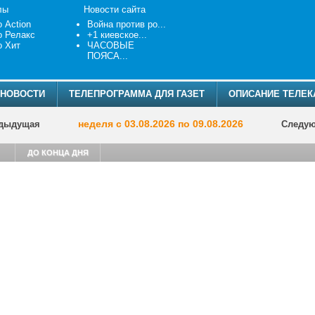
лы
Новости сайта
о Action
Война против ро...
о Релакс
+1 киевское...
о Хит
ЧАСОВЫЕ
ПОЯСА...
НОВОСТИ
ТЕЛЕПРОГРАММА ДЛЯ ГАЗЕТ
ОПИСАНИЕ ТЕЛЕК
неделя с 03.08.2026 по 09.08.2026
дыдущая
Следу
ДО КОНЦА ДНЯ