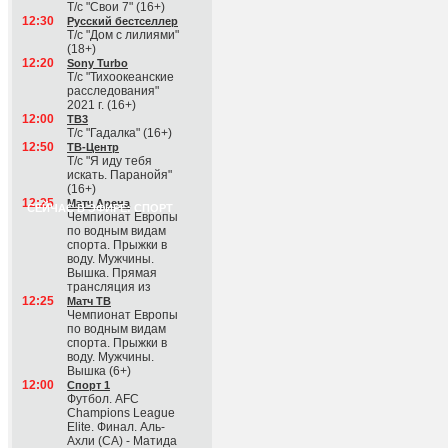
Т/с "Свои 7" (16+)
12:30
Русский бестселлер
Т/с "Дом с лилиями"
(18+)
12:20
Sony Turbo
Т/с "Тихоокеанские
расследования"
2021 г. (16+)
12:00
ТВ3
Т/с "Гадалка" (16+)
12:50
ТВ-Центр
Т/с "Я иду тебя
искать. Паранойя"
(16+)
12:25
Матч Арена
СЕЙЧАС В ЭФИРЕ: СПОРТ
Чемпионат Европы
по водным видам
спорта. Прыжки в
воду. Мужчины.
Вышка. Прямая
трансляция из
12:25
Матч ТВ
Чемпионат Европы
по водным видам
спорта. Прыжки в
воду. Мужчины.
Вышка (6+)
12:00
Спорт 1
Футбол. AFC
Champions League
Elite. Финал. Аль-
Ахли (СА) - Матида