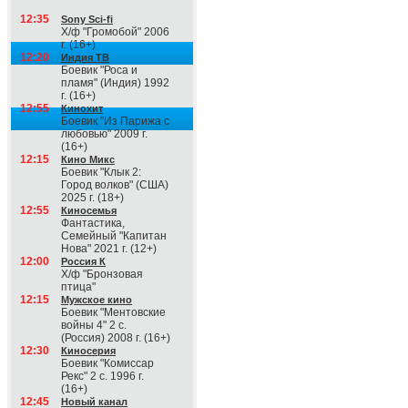
12:35
Sony Sci-fi
Х/ф "Громобой" 2006
г. (16+)
12:20
Индия ТВ
Боевик "Роса и
пламя" (Индия) 1992
г. (16+)
12:55
Кинохит
Боевик "Из Парижа с
любовью" 2009 г.
(16+)
12:15
Кино Микс
Боевик "Клык 2:
Город волков" (США)
2025 г. (18+)
12:55
Киносемья
Фантастика,
Семейный "Капитан
Нова" 2021 г. (12+)
12:00
Россия К
Х/ф "Бронзовая
птица"
12:15
Мужское кино
Боевик "Ментовские
войны 4" 2 с.
(Россия) 2008 г. (16+)
12:30
Киносерия
Боевик "Комиссар
Рекс" 2 с. 1996 г.
(16+)
12:45
Новый канал