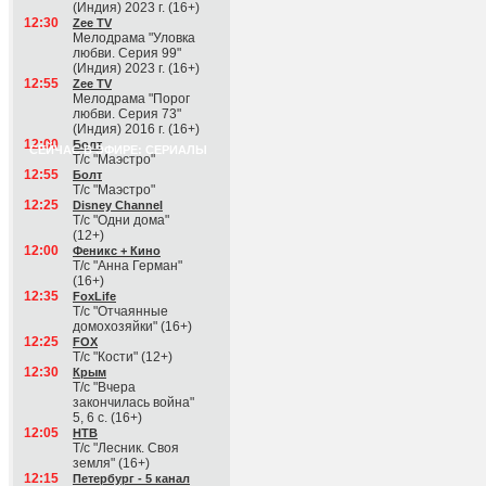
(Индия) 2023 г. (16+)
12:30
Zee TV
Мелодрама "Уловка
любви. Серия 99"
(Индия) 2023 г. (16+)
12:55
Zee TV
Мелодрама "Порог
любви. Серия 73"
(Индия) 2016 г. (16+)
12:00
Болт
СЕЙЧАС В ЭФИРЕ: СЕРИАЛЫ
Т/с "Маэстро"
12:55
Болт
Т/с "Маэстро"
12:25
Disney Channel
Т/с "Одни дома"
(12+)
12:00
Феникс + Кино
Т/с "Анна Герман"
(16+)
12:35
FoxLife
Т/с "Отчаянные
домохозяйки" (16+)
12:25
FOX
Т/с "Кости" (12+)
12:30
Крым
Т/с "Вчера
закончилась война"
5, 6 с. (16+)
12:05
НТВ
Т/с "Лесник. Своя
земля" (16+)
12:15
Петербург - 5 канал