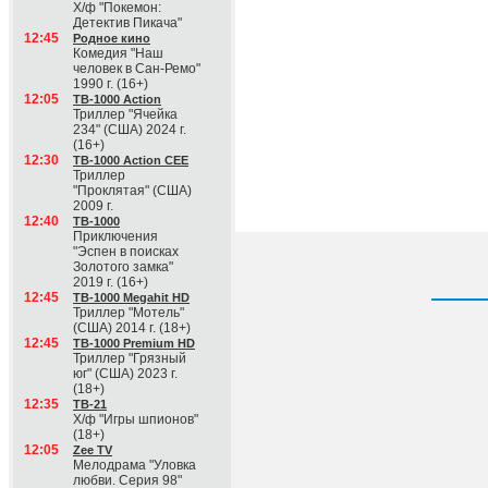
Х/ф "Покемон:
Детектив Пикача"
12:45
Родное кино
Комедия "Наш
человек в Сан-Ремо"
1990 г. (16+)
12:05
ТВ-1000 Action
Триллер "Ячейка
234" (США) 2024 г.
(16+)
12:30
ТВ-1000 Action CEE
Триллер
"Проклятая" (США)
2009 г.
12:40
ТВ-1000
Приключения
"Эспен в поисках
Золотого замка"
2019 г. (16+)
12:45
ТВ-1000 Megahit HD
Триллер "Мотель"
(США) 2014 г. (18+)
12:45
ТВ-1000 Premium HD
Триллер "Грязный
юг" (США) 2023 г.
(18+)
12:35
ТВ-21
Х/ф "Игры шпионов"
(18+)
12:05
Zee TV
Мелодрама "Уловка
любви. Серия 98"