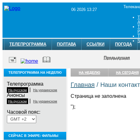
Телекан
06 2026 13:27
Т
A
Т
Р
Т
S
ТЕЛЕПРОГРАММА
ПОЛТАВА
ССЫЛКИ
ПОГОДА
Предыдущая
ТЕЛЕПРОГРАММА НА НЕДЕЛЮ
НА НЕДЕЛЮ
НА СЕГОДНЯ
Телепрограмма
Главная
/ Наши контак
|
На русском
На украинском
Анонсы
Страница не заполнена
|
На русском
На украинском
");
Часовой пояс:
telefon takip programı
СЕЙЧАС В ЭФИРЕ: ФИЛЬМЫ