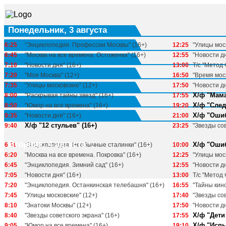
Понедельник, 3 августа
6:25
"Энциклопедия. Профессии Москвы" (16+)
12:25
"Улицы мос
6:45
"Москва на все времена. Остоженка" (16+)
12:55
"Новости дн
7:10
"Новости дня" (16+)
13:00
Т/с "Метод 
7:20
"Моя Москва" (12+)
16:50
"Время мос
7:35
"Улицы московские" (12+)
17:50
"Новости дн
Х/ф "Мама
8:00
"Раскрывая тайны звезд" (16+)
17:55
Х/ф "След
8:50
"Юмор на все времена" (16+)
19:20
Х/ф "Ошиб
9:35
"Новости дня" (16+)
21:00
Х/ф "12 стульев" (16+)
9:40
23:25
"Звезды сов
Вторник, 4 августа
Х/ф "Ошиб
6:10
"Энциклопедия. Необычные сталинки" (16+)
10:00
6:20
"Москва на все времена. Покровка" (16+)
12:25
"Улицы мос
6:45
"Энциклопедия. Зимний сад" (16+)
12:55
"Новости дн
7:05
"Новости дня" (16+)
13:00
Т/с "Метод 
7:20
"Энциклопедия. Останкинская телебашня" (16+)
16:55
"Тайны кино
7:45
"Улицы московские" (12+)
17:40
"Звезды сов
8:10
"Знатоки Москвы" (12+)
17:50
"Новости дн
Х/ф "Дети 
8:40
"Звезды советского экрана" (16+)
17:55
Х/ф "Испы
9:05
"Юмор на все времена" (16+)
19:10