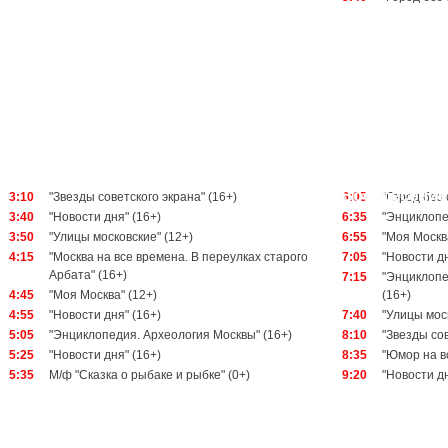
Воскресение,
3:10
"Звезды советского экрана" (16+)
6:05
"Город без 
3:40
"Новости дня" (16+)
6:35
"Энциклопе
3:50
"Улицы московские" (12+)
6:55
"Моя Москв
4:15
"Москва на все времена. В переулках старого
7:05
"Новости дн
Арбата" (16+)
7:15
"Энциклопе
4:45
"Моя Москва" (12+)
(16+)
4:55
"Новости дня" (16+)
7:40
"Улицы мос
5:05
"Энциклопедия. Археология Москвы" (16+)
8:10
"Звезды сов
5:25
"Новости дня" (16+)
8:35
"Юмор на в
5:35
М/ф "Сказка о рыбаке и рыбке" (0+)
9:20
"Новости дн