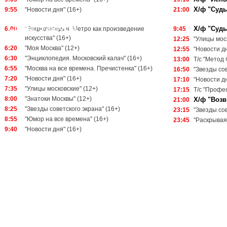
Х/ф "Судь
9:55
"Новости дня" (16+)
21:00
Среда, 5 августа
Х/ф "Судь
6:00
"Энциклопедия. Метро как произведение
9:45
искусства" (16+)
12:25
"Улицы мос
6:20
"Моя Москва" (12+)
12:55
"Новости дн
6:30
"Энциклопедия. Московский калач" (16+)
13:00
Т/с "Метод 
6:55
"Москва на все времена. Пречистенка" (16+)
16:50
"Звезды сов
7:20
"Новости дня" (16+)
17:10
"Новости дн
7:35
"Улицы московские" (12+)
17:15
Т/с "Профес
8:00
"Знатоки Москвы" (12+)
Х/ф "Возв
21:00
8:25
"Звезды советского экрана" (16+)
23:15
"Звезды сов
8:55
"Юмор на все времена" (16+)
23:45
"Раскрывая
9:40
"Новости дня" (16+)