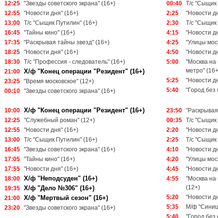
12:25
"Звезды советского экрана" (16+)
00:40
Т/с "Сыщик
12:55
"Новости дня" (16+)
2:25
"Новости дн
13:00
Т/с "Сыщик Путилин" (16+)
2:30
Т/с "Сыщик
16:45
"Тайны кино" (16+)
4:15
"Новости дн
17:35
"Раскрывая тайны звезд" (16+)
4:25
"Улицы мос
18:25
"Новости дня" (16+)
4:50
"Новости дн
18:30
Т/с "Профессия - следователь" (16+)
5:00
"Москва на
метро" (16+
Х/ф "Конец операции "Резидент" (16+)
21:00
5:25
"Новости дн
23:25
"Время московское" (12+)
5:40
"Город без 
00:10
"Звезды советского экрана" (16+)
Х/ф "Конец операции "Резидент" (16+)
10:00
23:50
"Раскрывая
12:25
"Служебный роман" (12+)
00:35
Т/с "Сыщик
12:55
"Новости дня" (16+)
2:20
"Новости дн
13:00
Т/с "Сыщик Путилин" (16+)
2:25
Т/с "Сыщик
16:45
"Звезды советского экрана" (16+)
4:10
"Новости дн
17:05
"Тайны кино" (16+)
4:20
"Улицы мос
17:55
"Новости дня" (16+)
4:45
"Новости дн
Х/ф "Неподсуден" (16+)
18:00
4:55
"Москва на
(12+)
Х/ф "Дело №306" (16+)
19:35
5:20
"Новости дн
Х/ф "Мертвый сезон" (16+)
21:00
5:35
М/ф "Синиц
23:20
"Звезды советского экрана" (16+)
5:40
"Город без 