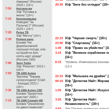
Америка" (Россия)
Х/ф "Беги без оглядки" (18+
20:30
2020 г. (16+)
7:55
Ностальгия
Х/ф "Путевка в
жизнь" (16+)
7:15
Кинопремьера
Комедия "За
Палыча! 2" (Россия)
2025 г. (16+)
7:20
Ретро ТВ
Х/ф "Мечта" (16+)
Х/ф "Черная смерть" (18+)
22:15
7:30
Родное кино
Боевик "На
Х/ф "Спартанец" (16+)
23:50
Дерибасовской
Х/ф "Право на убийство" (1
1:40
хорошая погода, или
Х/ф "Великое ограбление п
на Брайтон Бич
3:15
опять идут дожди"
(16+)
(Россия) 1992
6:15
"Уровень. Инженерные изыскан
7:00
Sony Turbo
Х/ф "Робопёс" 2023 г.
(12+)
(16+)
7:50
ТВ-1000 Action
Х/ф "Малышка на драйве" (
22:15
Триллер "Тюрьма
суперзлодеев" (США
Х/ф "Детектив Найт: Мерза
00:10
- Канада) 2022 г.
(16+)
(18+)
Х/ф "Детектив Найт: Искуп
7:35
1:55
ТВ-1000 Action CEE
Боевик "Запретное
(16+)
царство" 2005 г.
Х/ф "Детектив Найт:
3:25
7:15
ТВ-1000 Comedy HD
Независимость" (18+)
Боевик "Ограбление
по-джентльменски"
4:50
Д/ф "Оружие древности: искусс