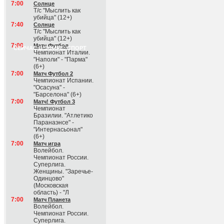
7:00
Солнце
Т/с "Мыслить как
убийца" (12+)
7:40
Солнце
Т/с "Мыслить как
убийца" (12+)
7:00
Матч Футбол
СЕЙЧАС В ЭФИРЕ: СПОРТ
Чемпионат Италии.
"Наполи" - "Парма"
(6+)
7:00
Матч Футбол 2
Чемпионат Испании.
"Осасуна" -
"Барселона" (6+)
7:00
Матч! Футбол 3
Чемпионат
Бразилии. "Атлетико
Паранаэнсе" -
"Интернасьонал"
(6+)
7:00
Матч игра
Волейбол.
Чемпионат России.
Суперлига.
Женщины. "Заречье-
Одинцово"
(Московская
область) - "Л
7:00
Матч Планета
Волейбол.
Чемпионат России.
Суперлига.