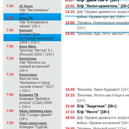
Х/ф "Джон Уик 4" (18+)
8:15
Х/ф "Ангел-хранитель" (16+
7:45
10:55
24 Техно
Х/ф "Экстремалы"
13:10
Д/ф "Оружие древности: искусс
(16+)
войны. Оружие кунг-фу" (16+)
7:55
Кино ТВ
Х/ф "Блондинка в
13:55
"Уровень. Инженерные изыскан
эфире" (16+)
(12+)
7:45
Кинохит
14:45
"Бионика. Иди, лети, хватаи?!" 
Боевик "Дом
летающих кинжалов"
2004 г. (16+)
7:55
Кино Микс
Триллер "Метод" 3 с.
(Россия) 2020 г. (18+)
7:30
Кинопоказ
Х/ф "Женюсь на
первой встречной"
(16+)
7:35
Киносемья
Фантастика
"Валериан и город
тысячи планет" 2017
14:45
"Бионика. Ткани будущего" (12+
г. (16+)
7:55
Комедия ТВ
15:15
"Бионика. Летать как птица и не
Комедия "Добейся
(12+)
успеха" (США) 2000
Х/ф "Защитник" (16+)
15:40
г. (16+)
7:00
Наше любимое кино
Х/ф "Нечто" (18+)
17:15
Х/ф "Солдат Джейн"
18:55
Д/ф "Оружие древности: искусс
(18+)
7:55
войны. Оружие ассасинов" (16+
Наше новое кино
Комедия "Гудбай,
19:45
"Уровень. Морской порт" (12+)