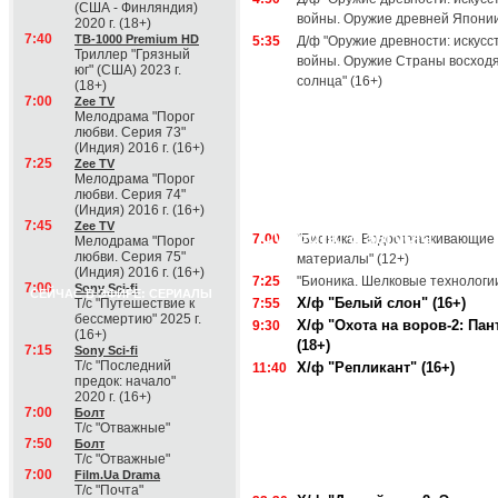
(США - Финляндия)
войны. Оружие древней Японии
2020 г. (18+)
7:40
ТВ-1000 Premium HD
5:35
Д/ф "Оружие древности: искусс
Триллер "Грязный
войны. Оружие Страны восход
юг" (США) 2023 г.
солнца" (16+)
(18+)
7:00
Zee TV
Мелодрама "Порог
любви. Серия 73"
(Индия) 2016 г. (16+)
7:25
Zee TV
Мелодрама "Порог
любви. Серия 74"
(Индия) 2016 г. (16+)
7:45
Zee TV
Суббота, 8 августа
7:00
"Бионика. Водоотталкивающие
Мелодрама "Порог
любви. Серия 75"
материалы" (12+)
(Индия) 2016 г. (16+)
7:25
"Бионика. Шелковые технологии
7:00
Sony Sci-fi
СЕЙЧАС В ЭФИРЕ: СЕРИАЛЫ
Х/ф "Белый слон" (16+)
Т/с "Путешествие к
7:55
бессмертию" 2025 г.
Х/ф "Охота на воров-2: Пан
9:30
(16+)
(18+)
7:15
Sony Sci-fi
Т/с "Последний
Х/ф "Репликант" (16+)
11:40
предок: начало"
2020 г. (16+)
7:00
Болт
Т/с "Отважные"
7:50
Болт
Т/с "Отважные"
7:00
Film.Ua Drama
Т/с "Почта"