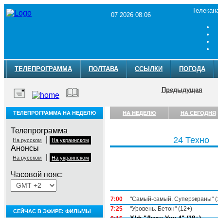
Телекан
07 2026 08:06
ТЕЛЕПРОГРАММА
ПОЛТАВА
ССЫЛКИ
ПОГОДА
Предыдущая
ТЕЛЕПРОГРАММА НА НЕДЕЛЮ
НА НЕДЕЛЮ
НА СЕГОДНЯ
Телепрограмма
|
24 Техно
На русском
На украинском
Анонсы
|
На русском
На украинском
Часовой пояс:
Понедельник, 3 августа
7:00
"Самый-самый. Суперэкраны" (
7:25
"Уровень. Бетон" (12+)
СЕЙЧАС В ЭФИРЕ: ФИЛЬМЫ