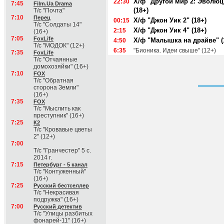
Х/ф "Другой мир 2: Эволюц
22:30
7:45
Film.Ua Drama
(18+)
Т/с "Почта"
7:10
Перец
Х/ф "Джон Уик 2" (18+)
00:15
Т/с "Солдаты 14"
Х/ф "Джон Уик 4" (18+)
2:15
(16+)
7:05
FoxLife
Х/ф "Малышка на драйве" (
4:50
Т/с "МОДОК" (12+)
6:35
"Бионика. Идеи свыше" (12+)
7:35
FoxLife
Т/с "Отчаянные
домохозяйки" (16+)
7:10
FOX
Т/с "Обратная
сторона Земли"
(16+)
7:35
FOX
Т/с "Мыслить как
преступник" (16+)
7:25
К2
Т/с "Кровавые цветы
2" (12+)
7:00
Т/с "Гранчестер" 5 с.
2014 г.
7:15
Петербург - 5 канал
Т/с "Контуженный"
(16+)
7:25
Русский бестселлер
Т/с "Некрасивая
подружка" (16+)
7:00
Русский детектив
Т/с "Улицы разбитых
фонарей-11" (16+)