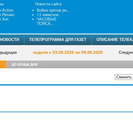
лы
Новости сайта
о Action
Война против ро...
о Релакс
+1 киевское...
о Хит
ЧАСОВЫЕ
ПОЯСА...
НОВОСТИ
ТЕЛЕПРОГРАММА ДЛЯ ГАЗЕТ
ОПИСАНИЕ ТЕЛЕК
неделя с 03.08.2026 по 09.08.2026
дыдущая
Следу
ДО КОНЦА ДНЯ
ТЕЛЕПРОГР