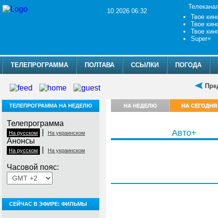
Телекана
10 2026 06:32
Твое кин
Твое кин
Твое кин
Super+
ТЕЛЕПРОГРАММА
ПОЛТАВА
ССЫЛКИ
ПОГОДА
Пре
ТЕЛЕПРОГРАММА НА НЕДЕЛЮ
НА НЕДЕЛЮ
НА СЕГОДНЯ
Телепрограмма
|
Авто+
На русском
На украинском
Анонсы
|
На русском
На украинском
Часовой пояс:
, 10 августа
СЕЙЧАС В ЭФИРЕ: ФИЛЬМЫ