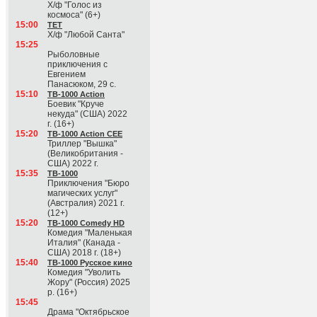
Х/ф "Голос из
космоса" (6+)
15:00
ТЕТ
Х/ф "Любой Санта"
15:25
Рыболовные
приключения с
Евгением
Панасюком, 29 с.
15:10
ТВ-1000 Action
Боевик "Круче
некуда" (США) 2022
г. (16+)
15:20
ТВ-1000 Action CEE
Триллер "Вышка"
(Великобритания -
США) 2022 г.
15:35
ТВ-1000
Приключения "Бюро
магических услуг"
(Австралия) 2021 г.
(12+)
15:20
ТВ-1000 Comedy HD
Комедия "Маленькая
Италия" (Канада -
США) 2018 г. (18+)
15:40
ТВ-1000 Русское кино
Комедия "Уволить
Жору" (Россия) 2025
р. (16+)
15:45
Драма "Октябрьское