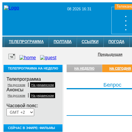
Телекан
08 2026 16:31
ТЕЛЕПРОГРАММА
ПОЛТАВА
ССЫЛКИ
ПОГОДА
Предыдущая
ТЕЛЕПРОГРАММА НА НЕДЕЛЮ
НА НЕДЕЛЮ
НА СЕГОДНЯ
Телепрограмма
|
Белрос
На русском
На украинском
Анонсы
|
На русском
На украинском
Часовой пояс:
Суббота, 8 августа
СЕЙЧАС В ЭФИРЕ: ФИЛЬМЫ