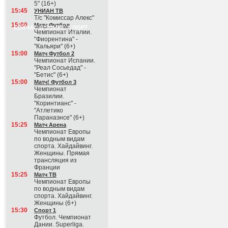
5" (16+)
15:45
УНИАН ТВ
Т/с "Комиссар Алекс"
15:00
Матч Футбол
СЕЙЧАС В ЭФИРЕ: СПОРТ
Чемпионат Италии.
"Фиорентина" -
"Кальяри" (6+)
15:00
Матч Футбол 2
Чемпионат Испании.
"Реал Сосьедад" -
"Бетис" (6+)
15:00
Матч! Футбол 3
Чемпионат
Бразилии.
"Коринтианс" -
"Атлетико
Паранаэнсе" (6+)
15:25
Матч Арена
Чемпионат Европы
по водным видам
спорта. Хайдайвинг.
Женщины. Прямая
трансляция из
Франции
15:25
Матч ТВ
Чемпионат Европы
по водным видам
спорта. Хайдайвинг.
Женщины (6+)
15:30
Спорт 1
Футбол. Чемпионат
Дании. Superliga.