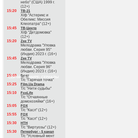
небо" (США) 1999 г.
(12+)
15:20
ТВ-21
Х/ф "Астерикс и
Обеликс: Миссия
Клеопатра" (12+)
15:45
ТВ-Центр
Х/ф "Детдомовка"
(12+)
15:20
Zee TV
Мелодрама "Уловка
любви. Серия 95"
(Индия) 2023 г. (16+)
15:45
Zee TV
Мелодрама "Уловка
любви. Серия 96"
(Индия) 2023 г. (16+)
15:40
Болт
СЕЙЧАС В ЭФИРЕ: СЕРИАЛЫ
Т/с "Гарячая точка"
15:25
Film.Ua Drama
Т/с "Нити судьбы"
15:10
FoxLife
Т/с "Отчаянные
домохозяйки" (16+)
15:05
FOX
Т/с "Касл" (12+)
15:55
FOX
Т/с "Касл" (12+)
15:30
НТН
Т/с "Виртуозы" (12+)
15:30
Петербург - 5 канал
Т/с "Условный мент