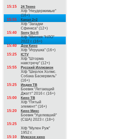
15:15
24 Техно
Х/ф "Неудержимые"
(16+)
15:55
Канал 2+2
Х/ф "Загадки
Сфинкса" (12+)
15:40
Sony Sci-fi
Х/ф "Миссия "НЛО"
2022 г. (16+)
15:40
Дом Кино
Х/ф "Игрушка" (16+)
15:25
ICTV
Х/ф "Шторма
навстречу" (12+)
15:55
Русский Иллюзион
Х/ф "Шерлок Холмс.
Собака Баскервиль"
(16+)
15:25
Индия ТВ
Боевик "Летающий
Джатт" 2016 г. (16+)
15:00
Кино ТВ
Х/ф "Пятый
элемент" (16+)
15:20
Кино Микс
Боевик "Уцелевший"
(США) 2023 г. (18+)
15:25
Х/ф "Мулен Руж"
1952 г.
15:10
Мужское кино