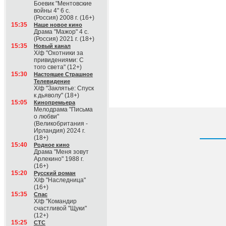
Боевик "Ментовские
войны 4" 6 с.
(Россия) 2008 г. (16+)
15:35
Наше новое кино
Драма "Мажор" 4 с.
(Россия) 2021 г. (18+)
15:35
Новый канал
Х/ф "Охотники за
привидениями: С
того света" (12+)
15:30
Настоящее Страшное
Телевидение
Х/ф "Заклятье: Спуск
к дьяволу" (18+)
15:05
Кинопремьера
Мелодрама "Письма
о любви"
(Великобритания -
Ирландия) 2024 г.
(18+)
15:40
Родное кино
Драма "Меня зовут
Арлекино" 1988 г.
(16+)
15:20
Русский роман
Х/ф "Наследница"
(16+)
15:35
Спас
Х/ф "Командир
счастливой "Щуки"
(12+)
15:25
СТС