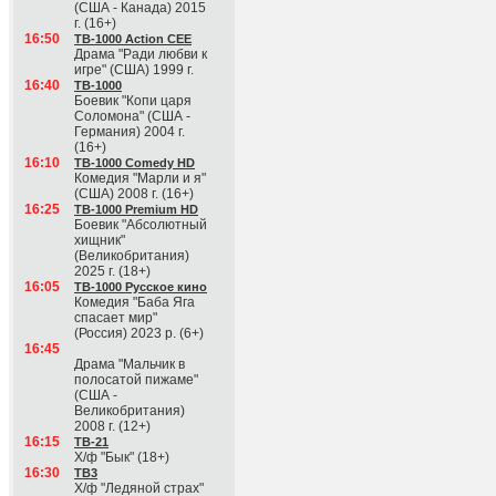
(США - Канада) 2015
г. (16+)
16:50
ТВ-1000 Action CEE
Драма "Ради любви к
игре" (США) 1999 г.
16:40
ТВ-1000
Боевик "Копи царя
Соломона" (США -
Германия) 2004 г.
(16+)
16:10
ТВ-1000 Comedy HD
Комедия "Марли и я"
(США) 2008 г. (16+)
16:25
ТВ-1000 Premium HD
Боевик "Абсолютный
хищник"
(Великобритания)
2025 г. (18+)
16:05
ТВ-1000 Русское кино
Комедия "Баба Яга
спасает мир"
(Россия) 2023 р. (6+)
16:45
Драма "Мальчик в
полосатой пижаме"
(США -
Великобритания)
2008 г. (12+)
16:15
ТВ-21
Х/ф "Бык" (18+)
16:30
ТВ3
Х/ф "Ледяной страх"