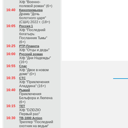
Х/ф "Военно-
полевой роман" (6+)
16:40
Кинопремьера
Драма "Дочь
болотного царя"
(США) 2022 г. (18+)
16:05
Россия 1
Х/ф "Последний
богатырь:
Посланник Тьмы"
(6+)
16:25
РТР-Планета
Х/ф "Отцы и деды"
16:00
Русский роман
Х/ф "Дни Надежды"
(16+)
16:55
Спас
Х/ф "Двое в новом
доме" (0+)
16:35
СТС
Х/ф "Приключения
Аладдина" (16+)
16:40
Рыжий
Приключения
Бельфора и Люпена
(6+)
16:15
ТЕТ
Х/ф "DZIDZIO
Первый раз"
16:30
ТВ-1000 Action
Триллер "Последний
охотник на ведьм"