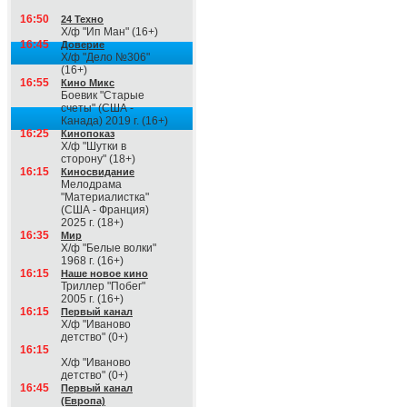
16:50
24 Техно
Х/ф "Ип Ман" (16+)
16:45
Доверие
Х/ф "Дело №306"
(16+)
16:55
Кино Микс
Боевик "Старые
счеты" (США -
Канада) 2019 г. (16+)
16:25
Кинопоказ
Х/ф "Шутки в
сторону" (18+)
16:15
Киносвидание
Мелодрама
"Материалистка"
(США - Франция)
2025 г. (18+)
16:35
Мир
Х/ф "Белые волки"
1968 г. (16+)
16:15
Наше новое кино
Триллер "Побег"
2005 г. (16+)
16:15
Первый канал
Х/ф "Иваново
детство" (0+)
16:15
Х/ф "Иваново
детство" (0+)
16:45
Первый канал
(Европа)