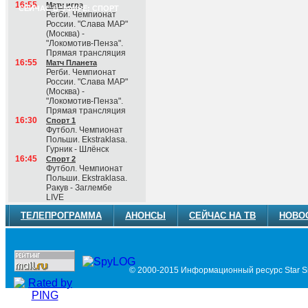
16:55
Матч игра
СЕЙЧАС В ЭФИРЕ: СПОРТ
Регби. Чемпионат
России. "Слава МАР"
(Москва) -
"Локомотив-Пенза".
Прямая трансляция
16:55
Матч Планета
Регби. Чемпионат
России. "Слава МАР"
(Москва) -
"Локомотив-Пенза".
Прямая трансляция
16:30
Спорт 1
Футбол. Чемпионат
Польши. Ekstraklasa.
Гурник - Шлёнск
16:45
Спорт 2
Футбол. Чемпионат
Польши. Ekstraklasa.
Ракув - Заглембе
LIVE
ТЕЛЕПРОГРАММА
АНОНСЫ
СЕЙЧАС НА ТВ
НОВО
© 2000-2015 Информационный ресурс Star Si