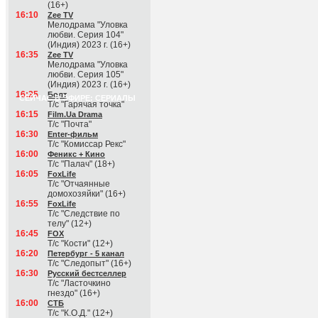
(16+)
16:10
Zee TV
Мелодрама "Уловка
любви. Серия 104"
(Индия) 2023 г. (16+)
16:35
Zee TV
Мелодрама "Уловка
любви. Серия 105"
(Индия) 2023 г. (16+)
16:25
Болт
СЕЙЧАС В ЭФИРЕ: СЕРИАЛЫ
Т/с "Гарячая точка"
16:15
Film.Ua Drama
Т/с "Почта"
16:30
Enter-фильм
Т/с "Комиссар Рекс"
16:00
Феникс + Кино
Т/с "Палач" (18+)
16:05
FoxLife
Т/с "Отчаянные
домохозяйки" (16+)
16:55
FoxLife
Т/с "Следствие по
телу" (12+)
16:45
FOX
Т/с "Кости" (12+)
16:20
Петербург - 5 канал
Т/с "Следопыт" (16+)
16:30
Русский бестселлер
Т/с "Ласточкино
гнездо" (16+)
16:00
СТБ
Т/с "К.О.Д." (12+)