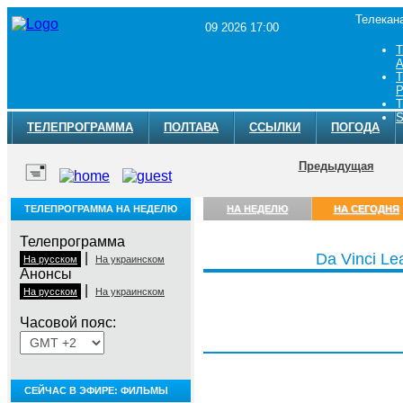
Телекан
09 2026 17:00
Т
A
Т
Р
Т
S
ТЕЛЕПРОГРАММА
ПОЛТАВА
ССЫЛКИ
ПОГОДА
Предыдущая
ТЕЛЕПРОГРАММА НА НЕДЕЛЮ
НА НЕДЕЛЮ
НА СЕГОДНЯ
Телепрограмма
|
Da Vinci Le
На русском
На украинском
Анонсы
|
На русском
На украинском
Часовой пояс:
Воскресенье, 9 августа
СЕЙЧАС В ЭФИРЕ: ФИЛЬМЫ