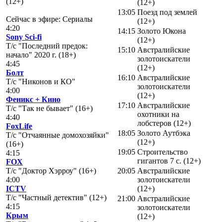
(12+)
(12+)
13:05
Поезд под землей
Сейчас в эфире: Сериалы
(12+)
4:20
14:15
Золото Юкона
Sony Sci-fi
(12+)
Т/с "Последний предок:
15:10
Австралийские
начало" 2020 г. (18+)
золотоискатели
4:45
(12+)
Болт
16:10
Австралийские
Т/с "Никонов и КО"
золотоискатели
4:00
(12+)
Феникс + Кино
17:10
Австралийские
Т/с "Так не бывает" (16+)
охотники на
4:40
лобстеров (12+)
FoxLife
18:05
Золото Аутбэка
Т/с "Отчаянные домохозяйки"
(12+)
(16+)
19:05
Строительство
4:15
гигантов 7 с. (12+)
FOX
Т/с "Доктор Хэрроу" (16+)
20:05
Австралийские
4:00
золотоискатели
ICTV
(12+)
Т/с "Частный детектив" (12+)
21:00
Австралийские
4:15
золотоискатели
Крым
(12+)