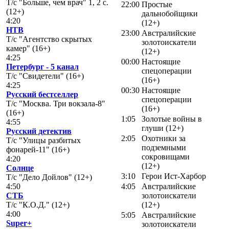
Т/с "Больше, чем врач" 1, 2 с.
22:00
Простые
(12+)
дальнобойщики
4:20
(12+)
НТВ
23:00
Австралийские
Т/с "Агентство скрытых
золотоискатели
камер" (16+)
(12+)
4:25
00:00
Настоящие
Петербург - 5 канал
спецоперации
Т/с "Свидетели" (16+)
(16+)
4:25
00:30
Настоящие
Русский бестселлер
спецоперации
Т/с "Москва. Три вокзала-8"
(16+)
(16+)
1:05
Золотые войны в
4:55
глуши (12+)
Русский детектив
2:05
Охотники за
Т/с "Улицы разбитых
подземными
фонарей-11" (16+)
сокровищами
4:20
(12+)
Солнце
3:10
Герои Ист-Харбор
Т/с "Дело Дойлов" (12+)
4:50
4:05
Австралийские
СТБ
золотоискатели
Т/с "К.О.Д." (12+)
(12+)
4:00
5:05
Австралийские
Super+
золотоискатели