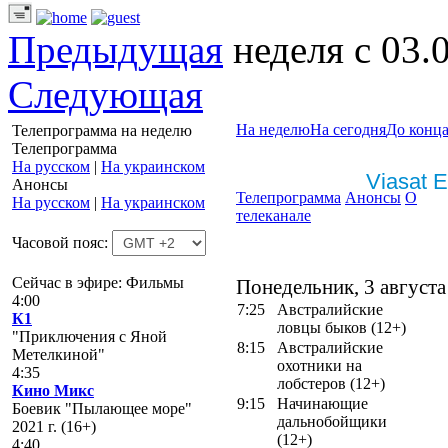
Предыдущая
неделя с 03.
Следующая
На неделю
На сегодня
До конца
Телепрограмма на неделю
Телепрограмма
На русском
|
На украинском
Viasat E
Анонсы
Телепрограмма
Анонсы
О
На русском
|
На украинском
телеканале
Часовой пояс:
Сейчас в эфире: Фильмы
Понедельник, 3 августа
4:00
7:25
Австралийские
К1
ловцы быков (12+)
"Приключения с Яной
8:15
Австралийские
Метелкиной"
охотники на
4:35
лобстеров (12+)
Кино Микс
9:15
Начинающие
Боевик "Пылающее море"
дальнобойщики
2021 г. (16+)
(12+)
4:40