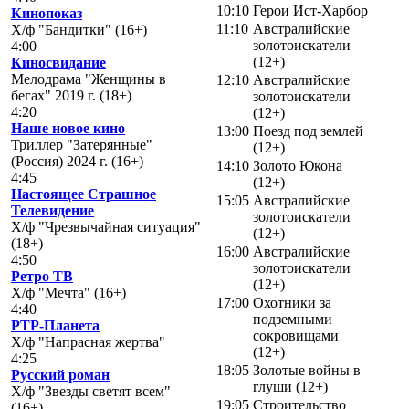
10:10
Герои Ист-Харбор
Кинопоказ
11:10
Австралийские
Х/ф "Бандитки" (16+)
золотоискатели
4:00
(12+)
Киносвидание
Мелодрама "Женщины в
12:10
Австралийские
бегах" 2019 г. (18+)
золотоискатели
4:20
(12+)
Наше новое кино
13:00
Поезд под землей
Триллер "Затерянные"
(12+)
(Россия) 2024 г. (16+)
14:10
Золото Юкона
4:45
(12+)
Настоящее Страшное
15:05
Австралийские
Телевидение
золотоискатели
Х/ф "Чрезвычайная ситуация"
(12+)
(18+)
16:00
Австралийские
4:50
золотоискатели
Ретро ТВ
(12+)
Х/ф "Мечта" (16+)
17:00
Охотники за
4:40
подземными
РТР-Планета
сокровищами
Х/ф "Напрасная жертва"
(12+)
4:25
18:05
Золотые войны в
Русский роман
глуши (12+)
Х/ф "Звезды светят всем"
19:05
Строительство
(16+)