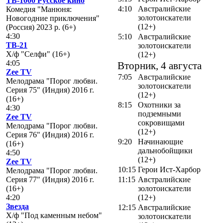
ТВ-1000 Русское кино
4:10
Австралийские
Комедия "Манюня:
золотоискатели
Новогодние приключения"
(12+)
(Россия) 2023 р. (6+)
4:30
5:10
Австралийские
ТВ-21
золотоискатели
Х/ф "Селфи" (16+)
(12+)
4:05
Вторник, 4 августа
Zee TV
7:05
Австралийские
Мелодрама "Порог любви.
золотоискатели
Серия 75" (Индия) 2016 г.
(12+)
(16+)
8:15
Охотники за
4:30
подземными
Zee TV
сокровищами
Мелодрама "Порог любви.
(12+)
Серия 76" (Индия) 2016 г.
9:20
Начинающие
(16+)
дальнобойщики
4:50
(12+)
Zee TV
10:15
Герои Ист-Харбор
Мелодрама "Порог любви.
Серия 77" (Индия) 2016 г.
11:15
Австралийские
(16+)
золотоискатели
4:20
(12+)
Звезда
12:15
Австралийские
Х/ф "Под каменным небом"
золотоискатели