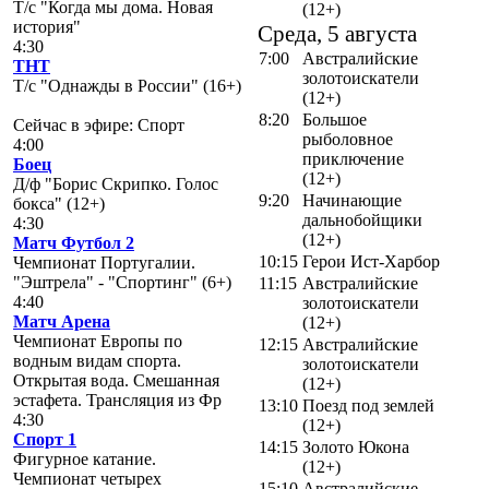
Т/с "Когда мы дома. Новая
(12+)
история"
Среда, 5 августа
4:30
7:00
Австралийские
ТНТ
золотоискатели
Т/с "Однажды в России" (16+)
(12+)
8:20
Большое
Сейчас в эфире: Спорт
рыболовное
4:00
приключение
Боец
(12+)
Д/ф "Борис Скрипко. Голос
9:20
Начинающие
бокса" (12+)
дальнобойщики
4:30
(12+)
Матч Футбол 2
10:15
Герои Ист-Харбор
Чемпионат Португалии.
"Эштрела" - "Спортинг" (6+)
11:15
Австралийские
4:40
золотоискатели
Матч Арена
(12+)
Чемпионат Европы по
12:15
Австралийские
водным видам спорта.
золотоискатели
Открытая вода. Смешанная
(12+)
эстафета. Трансляция из Фр
13:10
Поезд под землей
4:30
(12+)
Спорт 1
14:15
Золото Юкона
Фигурное катание.
(12+)
Чемпионат четырех
15:10
Австралийские