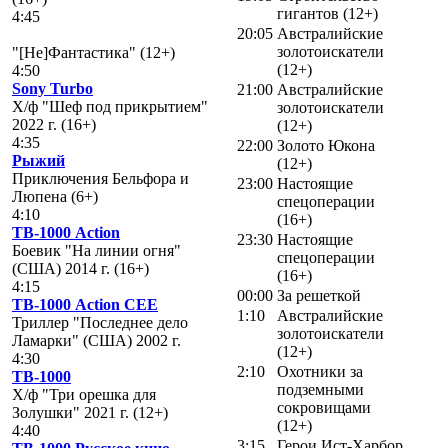
гигантов (12+)
4:45
20:05
Австралийские
золотоискатели
"[Не]Фантастика" (12+)
(12+)
4:50
Sony Turbo
21:00
Австралийские
Х/ф "Шеф под прикрытием"
золотоискатели
2022 г. (16+)
(12+)
4:35
22:00
Золото Юкона
Рыжий
(12+)
Приключения Бельфора и
23:00
Настоящие
Люпена (6+)
спецоперации
4:10
(16+)
ТВ-1000 Action
23:30
Настоящие
Боевик "На линии огня"
спецоперации
(США) 2014 г. (16+)
(16+)
4:15
00:00
За решеткой
ТВ-1000 Action CEE
1:10
Австралийские
Триллер "Последнее дело
золотоискатели
Ламарки" (США) 2002 г.
(12+)
4:30
2:10
Охотники за
ТВ-1000
подземными
Х/ф "Три орешка для
сокровищами
Золушки" 2021 г. (12+)
(12+)
4:40
3:15
Герои Ист-Харбор