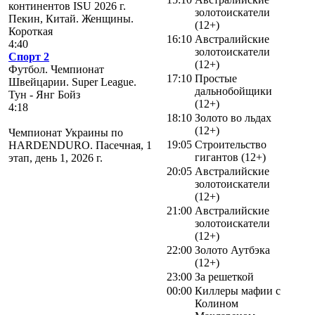
континентов ISU 2026 г.
золотоискатели
Пекин, Китай. Женщины.
(12+)
Короткая
16:10
Австралийские
4:40
золотоискатели
Спорт 2
(12+)
Футбол. Чемпионат
17:10
Простые
Швейцарии. Super League.
дальнобойщики
Тун - Янг Бойз
(12+)
4:18
18:10
Золото во льдах
(12+)
Чемпионат Украины по
19:05
Строительство
HARDENDURO. Пасечная, 1
гигантов (12+)
этап, день 1, 2026 г.
20:05
Австралийские
золотоискатели
(12+)
21:00
Австралийские
золотоискатели
(12+)
22:00
Золото Аутбэка
(12+)
23:00
За решеткой
00:00
Киллеры мафии с
Колином