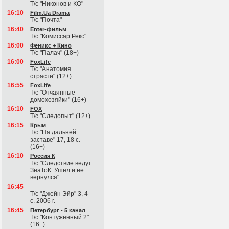
Т/с "Никонов и КО"
16:10
Film.Ua Drama
Т/с "Почта"
16:40
Enter-фильм
Т/с "Комиссар Рекс"
16:00
Феникс + Кино
Т/с "Палач" (18+)
16:00
FoxLife
Т/с "Анатомия
страсти" (12+)
16:55
FoxLife
Т/с "Отчаянные
домохозяйки" (16+)
16:10
FOX
Т/с "Следопыт" (12+)
16:15
Крым
Т/с "На дальней
заставе" 17, 18 с.
(16+)
16:10
Россия К
Т/с "Следствие ведут
ЗнаТоК. Ушел и не
вернулся"
16:45
Т/с "Джейн Эйр" 3, 4
с. 2006 г.
16:45
Петербург - 5 канал
Т/с "Контуженный 2"
(16+)