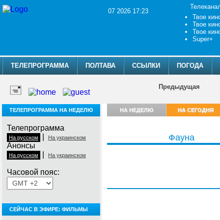
Телекана
07 2026 17:23
Твое кин
Твое кин
Твое кин
Super+
ТЕЛЕПРОГРАММА
ПОЛТАВА
ССЫЛКИ
ПОГОДА
Предыдущая
ТЕЛЕПРОГРАММА НА НЕДЕЛЮ
НА НЕДЕЛЮ
НА СЕГОДНЯ
Телепрограмма
|
Фауна
На русском
На украинском
Анонсы
|
На русском
На украинском
Часовой пояс:
Пятница, 7 августа
СЕЙЧАС В ЭФИРЕ: ФИЛЬМЫ