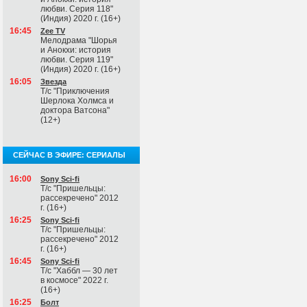
любви. Серия 118"
(Индия) 2020 г. (16+)
16:45
Zee TV
Мелодрама "Шорья
и Анокхи: история
любви. Серия 119"
(Индия) 2020 г. (16+)
16:05
Звезда
Т/с "Приключения
Шерлока Холмса и
доктора Ватсона"
(12+)
СЕЙЧАС В ЭФИРЕ: СЕРИАЛЫ
16:00
Sony Sci-fi
Т/с "Пришельцы:
рассекречено" 2012
г. (16+)
16:25
Sony Sci-fi
Т/с "Пришельцы:
рассекречено" 2012
г. (16+)
16:45
Sony Sci-fi
Т/с "Хаббл — 30 лет
в космосе" 2022 г.
(16+)
16:25
Болт