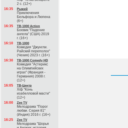
2 с. (12+)
16:35
Рыжий
Приключения
Бельфора и Люпена
(6+)
16:35
ТВ-1000 Action
Боевик "Падение
ангела" (США) 2019
г. (16+)
16:10
ТВ-1000
Комедия "Джунгли.
Райский переполох"
(Чехия) 2023 г. (16+)
16:30
ТВ-1000 Comedy HD
Комедия "Астерикс
на Олимпийских
играх" (Франция -
Германия) 2008 г.
(12+)
16:05
ТВ-Центр
Х/ф "Конь
изабелловой масти"
(12+)
16:00
Zee TV
Мелодрама "Порог
любви. Серия 81"
(Индия) 2016 г. (16+)
16:25
Zee TV
Мелодрама "Шорья
и Анокхи: история