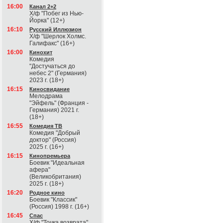
16:00
Канал 2+2
Х/ф "Побег из Нью-
Йорка" (12+)
16:10
Русский Иллюзион
Х/ф "Шерлок Холмс.
Галифакс" (16+)
16:00
Кинохит
Комедия
"Достучаться до
небес 2" (Германия)
2023 г. (18+)
16:15
Киносвидание
Мелодрама
"Эйфель" (Франция -
Германия) 2021 г.
(18+)
16:55
Комедия ТВ
Комедия "Добрый
доктор" (Россия)
2025 г. (16+)
16:15
Кинопремьера
Боевик "Идеальная
афера"
(Великобритания)
2025 г. (18+)
16:20
Родное кино
Боевик "Классик"
(Россия) 1998 г. (16+)
16:45
Спас
Х/ф "Точка возврата"