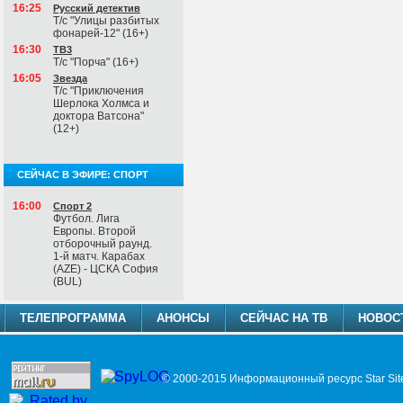
16:25
Русский детектив
Т/с "Улицы разбитых
фонарей-12" (16+)
16:30
ТВ3
Т/с "Порча" (16+)
16:05
Звезда
Т/с "Приключения
Шерлока Холмса и
доктора Ватсона"
(12+)
СЕЙЧАС В ЭФИРЕ: СПОРТ
16:00
Спорт 2
Футбол. Лига
Европы. Второй
отборочный раунд.
1-й матч. Карабах
(AZE) - ЦСКА София
(BUL)
ТЕЛЕПРОГРАММА
АНОНСЫ
СЕЙЧАС НА ТВ
НОВОС
© 2000-2015 Информационный ресурс Star Sit