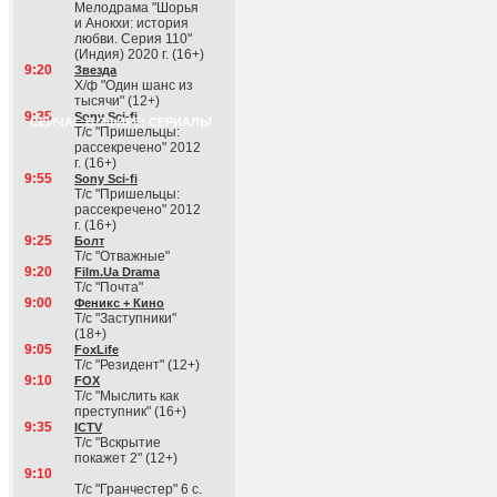
Мелодрама "Шорья
и Анокхи: история
любви. Серия 110"
(Индия) 2020 г. (16+)
9:20
Звезда
Х/ф "Один шанс из
тысячи" (12+)
9:35
Sony Sci-fi
СЕЙЧАС В ЭФИРЕ: СЕРИАЛЫ
Т/с "Пришельцы:
рассекречено" 2012
г. (16+)
9:55
Sony Sci-fi
Т/с "Пришельцы:
рассекречено" 2012
г. (16+)
9:25
Болт
Т/с "Отважные"
9:20
Film.Ua Drama
Т/с "Почта"
9:00
Феникс + Кино
Т/с "Заступники"
(18+)
9:05
FoxLife
Т/с "Резидент" (12+)
9:10
FOX
Т/с "Мыслить как
преступник" (16+)
9:35
ICTV
Т/с "Вскрытие
покажет 2" (12+)
9:10
Т/с "Гранчестер" 6 с.