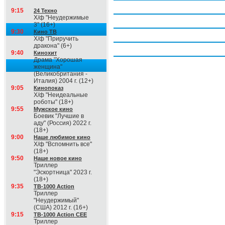
Четверг, 6 августа
9:15
24 Техно
Х/ф "Неудержимые
Пятница, 7 августа
3" (16+)
9:30
Кино ТВ
Суббота, 8 августа
Х/ф "Приручить
дракона" (6+)
Воскресение, 9 августа
9:40
Кинохит
Драма "Хорошая
женщина"
(Великобритания -
Италия) 2004 г. (12+)
9:05
Кинопоказ
Х/ф "Неидеальные
роботы" (18+)
9:55
Мужское кино
Боевик "Лучшие в
аду" (Россия) 2022 г.
(18+)
9:00
Наше любимое кино
Х/ф "Вспомнить все"
(18+)
9:50
Наше новое кино
Триллер
"Эскортница" 2023 г.
(18+)
9:35
ТВ-1000 Action
Триллер
"Неудержимый"
(США) 2012 г. (16+)
9:15
ТВ-1000 Action CEE
Триллер