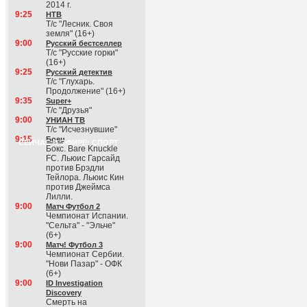
2014 г.
9:25
НТВ
Т/с "Лесник. Своя
земля" (16+)
9:00
Русский бестселлер
Т/с "Русские горки"
(16+)
9:25
Русский детектив
Т/с "Глухарь.
Продолжение" (16+)
9:35
Super+
Т/с "Друзья"
9:00
УНИАН ТВ
Т/с "Исчезнувшие"
9:15
Боец
СЕЙЧАС В ЭФИРЕ: СПОРТ
Бокс. Bare Knuckle
FC. Льюис Гарсайд
против Брэдли
Тейлора. Льюис Кин
против Джеймса
Лилли.
9:00
Матч Футбол 2
Чемпионат Испании.
"Сельта" - "Эльче"
(6+)
9:00
Матч! Футбол 3
Чемпионат Сербии.
"Нови Пазар" - ОФК
(6+)
9:00
ID Investigation
Discovery
Смерть на