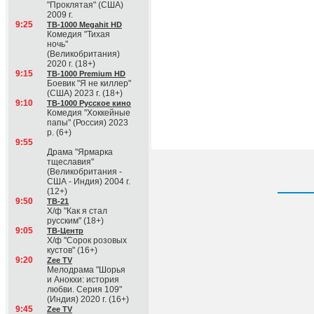
"Проклятая" (США)
2009 г.
9:25
ТВ-1000 Megahit HD
Комедия "Тихая
ночь"
(Великобритания)
2020 г. (18+)
9:15
ТВ-1000 Premium HD
Боевик "Я не киллер"
(США) 2023 г. (18+)
9:10
ТВ-1000 Русское кино
Комедия "Хоккейные
папы" (Россия) 2023
р. (6+)
9:55
Драма "Ярмарка
тщеславия"
(Великобритания -
США - Индия) 2004 г.
(12+)
9:50
ТВ-21
Х/ф "Как я стал
русским" (18+)
9:05
ТВ-Центр
Х/ф "Сорок розовых
кустов" (16+)
9:20
Zee TV
Мелодрама "Шорья
и Анокхи: история
любви. Серия 109"
(Индия) 2020 г. (16+)
9:45
Zee TV