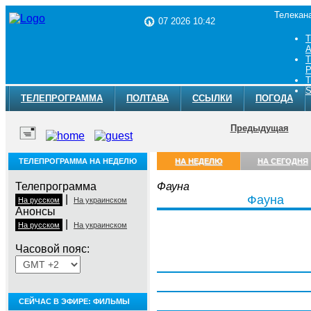
Телекан
07 2026 10:42
Т
A
Т
Р
Т
S
ТЕЛЕПРОГРАММА
ПОЛТАВА
ССЫЛКИ
ПОГОДА
Предыдущая
ТЕЛЕПРОГРАММА НА НЕДЕЛЮ
НА НЕДЕЛЮ
НА СЕГОДНЯ
Телепрограмма
Фауна
|
Фауна
На русском
На украинском
Анонсы
|
На русском
На украинском
Часовой пояс:
Понедельник, 3 августа
Вторник, 4 августа
Среда, 5 августа
СЕЙЧАС В ЭФИРЕ: ФИЛЬМЫ