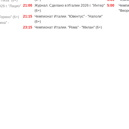
"Пиза" (6+)
21:00
Журнал. Сделано в Италии 2026 г. "Интер"
5:00
Чемпи
6 г. "Лацио"
(6+)
"Фиор
21:15
Чемпионат Италии. "Ювентус" - "Наполи"
Торино" (6+)
(6+)
на" -
23:15
Чемпионат Италии. "Рома" - "Милан" (6+)