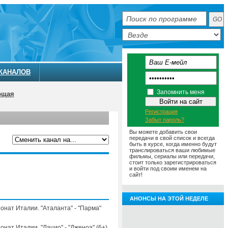
КАНАЛОВ
Запомнить меня
ющая
Регистрация
Забыт пароль?
Вы можете добавить свои
передачи в свой список и всегда
быть в курсе, когда именно будут
транслироваться ваши любимые
фильмы, сериалы или передачи,
ММА
АНОНСЫ
О ТЕЛЕКАНАЛЕ
стоит только зарегистрироваться
и войти под своим именем на
сайт!
АНОНСЫ НА ЭТОЙ НЕДЕЛЕ
онат Италии. "Аталанта" - "Парма"
нат Италии. "Лацио" - "Дженоа" (6+)