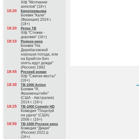
Х/ф "Молчание
ангелов" (18+)
18:20
Кинопремьера
Боевик "Кали"
(Франция) 2024 г.
(18+)
18:20
Ретро ТВ
Х/ф "Стежки -
дорожки" (16+)
18:10
Родное кино
Боевик "На
Дерибасовской
хорошая погода, или
на Брайтон Бич
опять идут дожди"
(Россия) 1992
18:45
Русский роман
Х/ф "Сжигая мосты"
(16+)
18:30
ТВ-1000 Action
Боевик "Я,
Франкенштейн"
(США - Австралия)
2014 г. (16+)
18:25
ТВ-1000 Comedy HD
Комедия "Поцелуй
на удачу" (США)
2006 г. (16+)
18:50
ТВ-1000 Русское кино
Комедия "Дикая"
(Россия) 2022 р.
(16+)