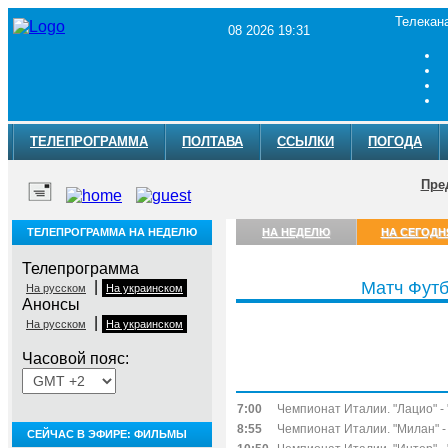
Телекан
08 2026 19:31
ТЕЛЕПРОГРАММА
ПОЛТАВА
ССЫЛКИ
ПОГОДА
Пре
ТЕЛЕПРОГРАММА НА НЕДЕЛЮ
НА НЕДЕЛЮ
НА СЕГОДН
Телепрограмма
|
Матч Фут
На русском
На украинском
Анонсы
|
На русском
На украинском
Часовой пояс:
Суббота, 8 августа
7:00
Чемпионат Италии. "Лацио" - 
8:55
Чемпионат Италии. "Милан" - 
СЕЙЧАС В ЭФИРЕ: ФИЛЬМЫ