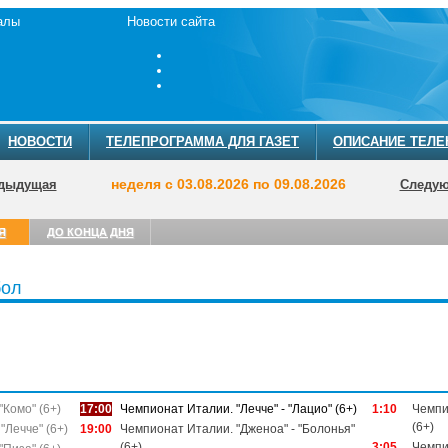
алы
Новости сайта
НОВОСТИ
ТЕЛЕПРОГРАММА ДЛЯ ГАЗЕТ
ОПИСАНИЕ ТЕЛЕ
неделя с 03.08.2026 по 09.08.2026
дыдущая
Следу
Я
ДО КОНЦА ДНЯ
бол
ТЕЛЕПРОГРА
"Комо" (6+)
17:00
Чемпионат Италии. "Лечче" - "Лацио" (6+)
1:10
Чемпи
(6+)
"Лечче" (6+)
19:00
Чемпионат Италии. "Дженоа" - "Болонья"
(6+)
3:05
Чемпио