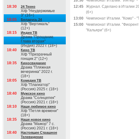
10:50
Чемпионат Италии. "Интер" - 
18:30
12:45
Журнал. Сделано в Италии 202
24 Техно
Х/ф "Неудержимые
(6+)
3" (16+)
13:00
Чемпионат Италии. "Комо" - "
18:05
Беларусь 24
Х/ф "Вертикаль"
15:00
Чемпионат Италии. "Фиоренти
(12+)
"Кальяри" (6+)
18:15
Индия ТВ
Драма "Прощание.
Глава вторая"
(Индия) 2022 г. (18+)
18:40
Кино ТВ
Х/ф "Призрачный
гонщик 2" (12+)
18:35
Киносвидание
Драма "Пляжная
вечеринка" 2022 г.
(18+)
18:05
Комедия ТВ
Х/ф "Плагиатор"
(Россия) 2025 г. (18+)
18:40
Мужское кино
Драма "Солнцепек"
(Россия) 2021 г. (18+)
18:10
Наше любимое кино
Х/ф "Петля времени"
(18+)
18:35
Наше новое кино
Драма "Мажор" 7 с.
(Россия) 2021 г. (18+)
18:40
Настоящее Страшное
Телевидение