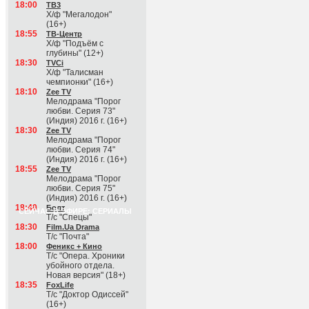
18:00
ТВ3
Х/ф "Мегалодон"
(16+)
18:55
ТВ-Центр
Х/ф "Подъём с
глубины" (12+)
18:30
TVCi
Х/ф "Талисман
чемпионки" (16+)
18:10
Zee TV
Мелодрама "Порог
любви. Серия 73"
(Индия) 2016 г. (16+)
18:30
Zee TV
Мелодрама "Порог
любви. Серия 74"
(Индия) 2016 г. (16+)
18:55
Zee TV
Мелодрама "Порог
любви. Серия 75"
(Индия) 2016 г. (16+)
18:40
Болт
СЕЙЧАС В ЭФИРЕ: СЕРИАЛЫ
Т/с "Спецы"
18:30
Film.Ua Drama
Т/с "Почта"
18:00
Феникс + Кино
Т/с "Опера. Хроники
убойного отдела.
Новая версия" (18+)
18:35
FoxLife
Т/с "Доктор Одиссей"
(16+)