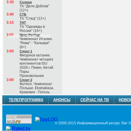
3:30
Солнце
Т/с "Дело Дойлов"
(12+)
3:40
СТБ
Т/с "След" (12+)
3:15
ТНТ
Т/с "Однажды в
России" (16+)
3:05
Матч Футбол
СЕЙЧАС В ЭФИРЕ: СПОРТ
Чемпионат Италии.
"Рома" - "Кальяри"
(6+)
3:00
Спорт 1
Фигурное катание.
Чемпионат четырех
континентов ISU
2026 г. Пекин, Китай.
Пары.
Произвольная
3:00
Спорт 2
Футбол. Чемпионат
Польши. Ekstraklasa.
Краковия - Погонь
ТЕЛЕПРОГРАММА
АНОНСЫ
СЕЙЧАС НА ТВ
НОВО
© 2000-2015 Информационный ресурс Star Si