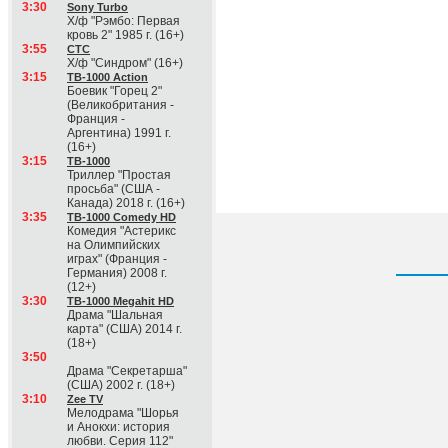
3:30
Sony Turbo
Х/ф "Рэмбо: Первая
кровь 2" 1985 г. (16+)
3:55
СТС
Х/ф "Синдром" (16+)
3:15
ТВ-1000 Action
Боевик "Горец 2"
(Великобритания -
Франция -
Аргентина) 1991 г.
(16+)
3:15
ТВ-1000
Триллер "Простая
просьба" (США -
Канада) 2018 г. (16+)
3:35
ТВ-1000 Comedy HD
Комедия "Астерикс
на Олимпийских
играх" (Франция -
Германия) 2008 г.
(12+)
3:30
ТВ-1000 Megahit HD
Драма "Шальная
карта" (США) 2014 г.
(18+)
3:50
Драма "Секретарша"
(США) 2002 г. (18+)
3:10
Zee TV
Мелодрама "Шорья
и Анокхи: история
любви. Серия 112"