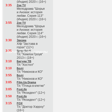
(Индия) 2020 г. (16+)
3:35
Zee TV
Мелодрама "Шорья
и Анокхи: история
любви. Серия 113"
(Индия) 2020 г. (16+)
3:55
Zee TV
Мелодрама "Шорья
и Анокхи: история
любви. Серия 114"
(Индия) 2020 г. (16+)
3:30
Звезда
Х/ф "Застава в
горах" (12+)
3:35
Sony Sci-fi
СЕЙЧАС В ЭФИРЕ: СЕРИАЛЫ
Т/с "Хемлок Гроув"
2013 г. (18+)
3:10
Бигуди ТВ
Т/с "Хостел"
3:10
Болт
Т/с "Никонов и КО"
3:55
Болт
Т/с "Никонов и КО"
3:05
Film.Ua Drama
Т/с "Птица в клетке"
3:05
FoxLife
Т/с "Резидент" (12+)
3:50
FoxLife
Т/с "Резидент" (12+)
3:15
FOX
Т/с "Доктор Хэрроу"
(16+)