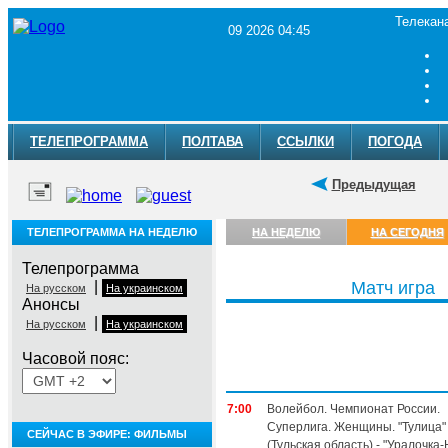
Телекан
09 2026 04:45
ТЕЛЕПРОГРАММА
ПОЛТАВА
ССЫЛКИ
ПОГОДА
Предыдущая
ТЕЛЕПРОГРАММА НА НЕДЕЛЮ
НА НЕДЕЛЮ
НА СЕГОДНЯ
Телепрограмма
|
Матч игра
На русском
На украинском
Анонсы
|
На русском
На украинском
Часовой пояс:
Воскресенье, 9 августа
7:00
Волейбол. Чемпионат России.
Суперлига. Женщины. "Тулица"
СЕЙЧАС В ЭФИРЕ: ФИЛЬМЫ
(Тульская область) - "Уралочка