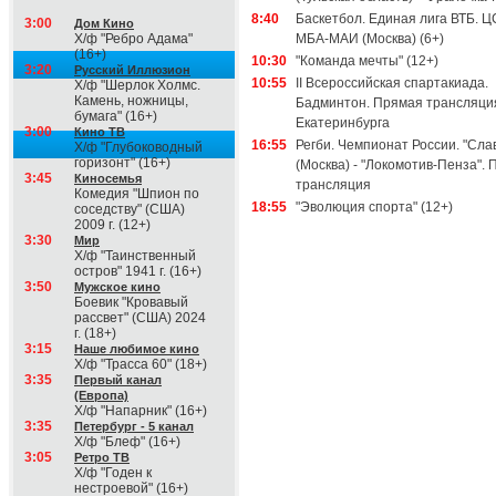
8:40
Баскетбол. Единая лига ВТБ. Ц
3:00
Дом Кино
Х/ф "Ребро Адама"
МБА-МАИ (Москва) (6+)
(16+)
10:30
"Команда мечты" (12+)
3:20
Русский Иллюзион
10:55
II Всероссийская спартакиада.
Х/ф "Шерлок Холмс.
Камень, ножницы,
Бадминтон. Прямая трансляци
бумага" (16+)
Екатеринбурга
3:00
Кино ТВ
16:55
Регби. Чемпионат России. "Сла
Х/ф "Глубоководный
горизонт" (16+)
(Москва) - "Локомотив-Пенза".
3:45
Киносемья
трансляция
Комедия "Шпион по
18:55
"Эволюция спорта" (12+)
соседству" (США)
2009 г. (12+)
3:30
Мир
Х/ф "Таинственный
остров" 1941 г. (16+)
3:50
Мужское кино
Боевик "Кровавый
рассвет" (США) 2024
г. (18+)
3:15
Наше любимое кино
Х/ф "Трасса 60" (18+)
3:35
Первый канал
(Европа)
Х/ф "Напарник" (16+)
3:35
Петербург - 5 канал
Х/ф "Блеф" (16+)
3:05
Ретро ТВ
Х/ф "Годен к
нестроевой" (16+)