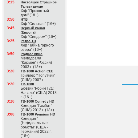
3:15
Настоящее Страшное
Телевидение
Х/ф "Проклятый
дом" (18+)
3:50
НТВ
Х/ф "Сильная" (16+)
3:45
Первый канал
(Европа)
Х/ф "Синдром" (16+)
3:25
Ретро ТВ
Х/ф "Тайна горного
озера" (16+)
3:50
Родное кино
Мелодрама
"Кармен" (Россия)
2003 г. (18+)
3:20
ТВ-1000 Action CEE
Триллер "Попутчик"
(США) 2007 г.
3:20
ТВ-1000
Боевик "Робин Гуд:
Начало" (США) 2018
г. (16+)
3:20
ТВ-1000 Comedy HD
Комедия "Гамбит"
(США) 2012 г. (18+)
3:00
ТВ-1000 Premium HD
Комедия "
(Не)идеальные
роботы" (США -
Германия) 2022 г.
(18+)