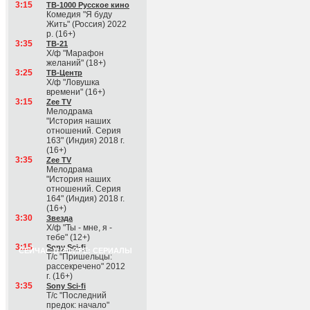
3:15
ТВ-1000 Русское кино
Комедия "Я буду
Жить" (Россия) 2022
р. (16+)
3:35
ТВ-21
Х/ф "Марафон
желаний" (18+)
3:25
ТВ-Центр
Х/ф "Ловушка
времени" (16+)
3:15
Zee TV
Мелодрама
"История наших
отношений. Серия
163" (Индия) 2018 г.
(16+)
3:35
Zee TV
Мелодрама
"История наших
отношений. Серия
164" (Индия) 2018 г.
(16+)
3:30
Звезда
Х/ф "Ты - мне, я -
тебе" (12+)
3:15
Sony Sci-fi
СЕЙЧАС В ЭФИРЕ: СЕРИАЛЫ
Т/с "Пришельцы:
рассекречено" 2012
г. (16+)
3:35
Sony Sci-fi
Т/с "Последний
предок: начало"