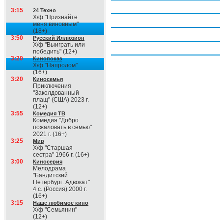
Четверг, 6 августа
3:15
24 Техно
Х/ф "Признайте
Пятница, 7 августа
меня виновным"
(18+)
Суббота, 8 августа
3:50
Русский Иллюзион
Х/ф "Выиграть или
Воскресение, 9 августа
победить" (12+)
3:20
Кинопоказ
Х/ф "Напролом"
(16+)
3:20
Киносемья
Приключения
"Заколдованный
плащ" (США) 2023 г.
(12+)
3:55
Комедия ТВ
Комедия "Добро
пожаловать в семью"
2021 г. (16+)
3:25
Мир
Х/ф "Старшая
сестра" 1966 г. (16+)
3:00
Киносерия
Мелодрама
"Бандитский
Петербург: Адвокат"
4 с. (Россия) 2000 г.
(16+)
3:15
Наше любимое кино
Х/ф "Семьянин"
(12+)