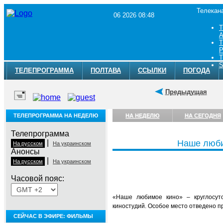
Телекан
06 2026 08:48
Т
A
Т
Р
Т
S
ТЕЛЕПРОГРАММА
ПОЛТАВА
ССЫЛКИ
ПОГОДА
Предыдущая
ТЕЛЕПРОГРАММА НА НЕДЕЛЮ
НА НЕДЕЛЮ
НА СЕГОДНЯ
Телепрограмма
|
Наше люби
На русском
На украинском
Анонсы
|
На русском
На украинском
Часовой пояс:
«Наше любимое кино» – круглосут
киностудий. Особое место отведено 
СЕЙЧАС В ЭФИРЕ: ФИЛЬМЫ