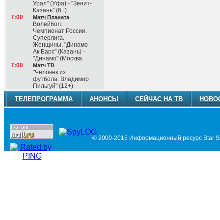
Урал" (Уфа) - "Зенит-
Казань" (6+)
7:00
Матч Планета
Волейбол.
Чемпионат России.
Суперлига.
Женщины. "Динамо-
Ак Барс" (Казань) -
"Динамо" (Москва
7:00
Матч ТВ
"Человек из
футбола. Владимир
Пильгуй" (12+)
ТЕЛЕПРОГРАММА
АНОНСЫ
СЕЙЧАС НА ТВ
НОВО
© 2000-2015 Информационный ресурс Star Si