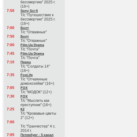
бессмертию" 2025 г.
(16+)
7:50
Sony Sci-fi
Т/с "Путешествие к
бессмертию" 2025 г.
(16+)
7:00
Болт
Т/с "Отважные"
7:50
Болт
Т/с "Отважные"
7:00
Film.Ua Drama
Т/с "Почта"
7:45
Film.Ua Drama
Т/с "Почта"
7:10
Перец
Т/с "Солдаты 14"
(16+)
7:35
FoxLife
Т/с "Отчаянные
домохозяйки" (16+)
7:05
FOX
Т/с "МОДОК" (12+)
7:30
FOX
Т/с "Мыслить как
преступник" (16+)
7:25
К2
Т/с "Кровавые цветы
2" (12+)
7:00
Т/с "Гранчестер" 4 с.
2014 г.
7:05
Петербург - 5 канал