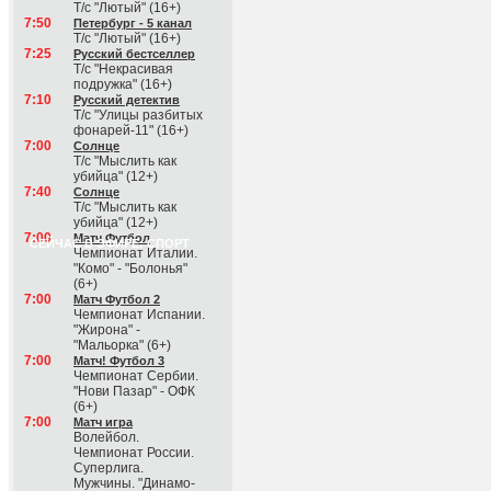
Т/с "Лютый" (16+)
7:50
Петербург - 5 канал
Т/с "Лютый" (16+)
7:25
Русский бестселлер
Т/с "Некрасивая
подружка" (16+)
7:10
Русский детектив
Т/с "Улицы разбитых
фонарей-11" (16+)
7:00
Солнце
Т/с "Мыслить как
убийца" (12+)
7:40
Солнце
Т/с "Мыслить как
убийца" (12+)
7:00
Матч Футбол
СЕЙЧАС В ЭФИРЕ: СПОРТ
Чемпионат Италии.
"Комо" - "Болонья"
(6+)
7:00
Матч Футбол 2
Чемпионат Испании.
"Жирона" -
"Мальорка" (6+)
7:00
Матч! Футбол 3
Чемпионат Сербии.
"Нови Пазар" - ОФК
(6+)
7:00
Матч игра
Волейбол.
Чемпионат России.
Суперлига.
Мужчины. "Динамо-