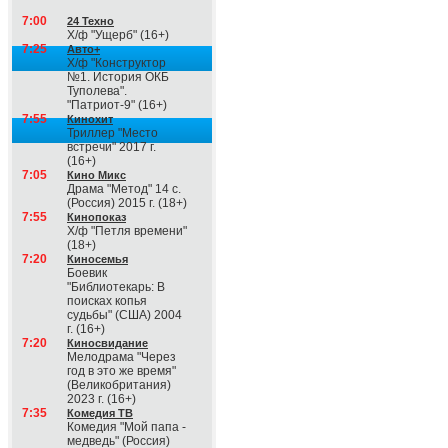
7:00
24 Техно
Х/ф "Ущерб" (16+)
7:25
Авто+
Х/ф "Конструктор
№1. История ОКБ
Туполева".
"Патриот-9" (16+)
7:55
Кинохит
Триллер "Место
встречи" 2017 г.
(16+)
7:05
Кино Микс
Драма "Метод" 14 с.
(Россия) 2015 г. (18+)
7:55
Кинопоказ
Х/ф "Петля времени"
(18+)
7:20
Киносемья
Боевик
"Библиотекарь: В
поисках копья
судьбы" (США) 2004
г. (16+)
7:20
Киносвидание
Мелодрама "Через
год в это же время"
(Великобритания)
2023 г. (16+)
7:35
Комедия ТВ
Комедия "Мой папа -
медведь" (Россия)