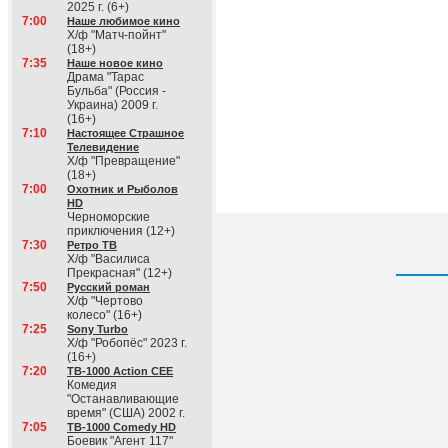
2025 г. (6+)
7:00
Наше любимое кино
Х/ф "Матч-пойнт"
(18+)
7:35
Наше новое кино
Драма "Тарас
Бульба" (Россия -
Украина) 2009 г.
(16+)
7:10
Настоящее Страшное
Телевидение
Х/ф "Превращение"
(18+)
7:00
Охотник и Рыболов
HD
Черноморские
приключения (12+)
7:30
Ретро ТВ
Х/ф "Василиса
Прекрасная" (12+)
7:50
Русский роман
Х/ф "Чертово
колесо" (16+)
7:25
Sony Turbo
Х/ф "Робопёс" 2023 г.
(16+)
7:20
ТВ-1000 Action CEE
Комедия
"Останавливающие
время" (США) 2002 г.
7:05
ТВ-1000 Comedy HD
Боевик "Агент 117"