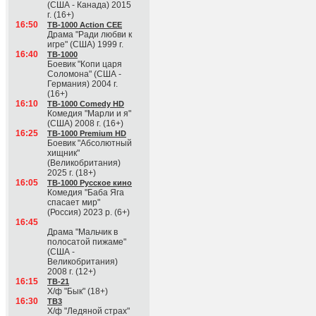
(США - Канада) 2015
г. (16+)
16:50
ТВ-1000 Action CEE
Драма "Ради любви к
игре" (США) 1999 г.
16:40
ТВ-1000
Боевик "Копи царя
Соломона" (США -
Германия) 2004 г.
(16+)
16:10
ТВ-1000 Comedy HD
Комедия "Марли и я"
(США) 2008 г. (16+)
16:25
ТВ-1000 Premium HD
Боевик "Абсолютный
хищник"
(Великобритания)
2025 г. (18+)
16:05
ТВ-1000 Русское кино
Комедия "Баба Яга
спасает мир"
(Россия) 2023 р. (6+)
16:45
Драма "Мальчик в
полосатой пижаме"
(США -
Великобритания)
2008 г. (12+)
16:15
ТВ-21
Х/ф "Бык" (18+)
16:30
ТВ3
Х/ф "Ледяной страх"