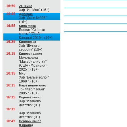
Четверг, 6 августа
16:50
24 Техно
Х/ф "Ип Ман" (16+)
Пятница, 7 августа
16:45
Доверие
Х/ф "Дело №306"
Суббота, 8 августа
(16+)
16:55
Кино Микс
Воскресение, 9 августа
Боевик "Старые
счеты" (США -
Канада) 2019 г. (16+)
16:25
Кинопоказ
Х/ф "Шутки в
сторону" (18+)
16:15
Киносвидание
Мелодрама
"Материалистка"
(США - Франция)
2025 г. (18+)
16:35
Мир
Х/ф "Белые волки"
1968 г. (16+)
16:15
Наше новое кино
Триллер "Побег"
2005 г. (16+)
16:15
Первый канал
Х/ф "Иваново
детство" (0+)
16:15
Х/ф "Иваново
детство" (0+)
16:45
Первый канал
(Европа)