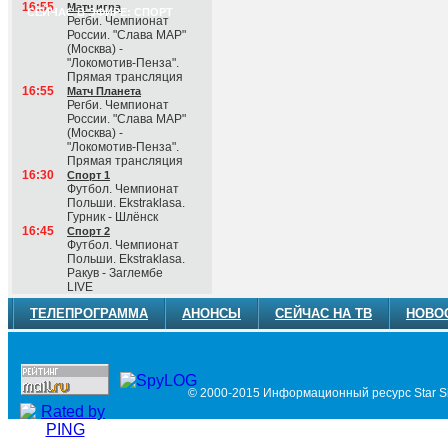
16:55
Матч игра
СЕЙЧАС В ЭФИРЕ: СПОРТ
Регби. Чемпионат
России. "Слава МАР"
(Москва) -
"Локомотив-Пенза".
Прямая трансляция
16:55
Матч Планета
Регби. Чемпионат
России. "Слава МАР"
(Москва) -
"Локомотив-Пенза".
Прямая трансляция
16:30
Спорт 1
Футбол. Чемпионат
Польши. Ekstraklasa.
Гурник - Шлёнск
16:45
Спорт 2
Футбол. Чемпионат
Польши. Ekstraklasa.
Ракув - Заглембе
LIVE
ТЕЛЕПРОГРАММА
АНОНСЫ
СЕЙЧАС НА ТВ
НОВО
© 2000-2015 Информационный ресурс Star Si