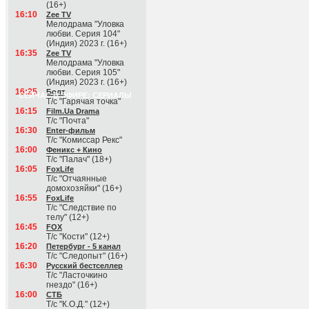
(16+)
16:10
Zee TV
Мелодрама "Уловка
любви. Серия 104"
(Индия) 2023 г. (16+)
16:35
Zee TV
Мелодрама "Уловка
любви. Серия 105"
(Индия) 2023 г. (16+)
16:25
Болт
СЕЙЧАС В ЭФИРЕ: СЕРИАЛЫ
Т/с "Гарячая точка"
16:15
Film.Ua Drama
Т/с "Почта"
16:30
Enter-фильм
Т/с "Комиссар Рекс"
16:00
Феникс + Кино
Т/с "Палач" (18+)
16:05
FoxLife
Т/с "Отчаянные
домохозяйки" (16+)
16:55
FoxLife
Т/с "Следствие по
телу" (12+)
16:45
FOX
Т/с "Кости" (12+)
16:20
Петербург - 5 канал
Т/с "Следопыт" (16+)
16:30
Русский бестселлер
Т/с "Ласточкино
гнездо" (16+)
16:00
СТБ
Т/с "К.О.Д." (12+)