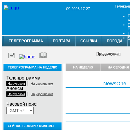
Телекан
09 2026 17:27
Т
A
Т
Р
Т
S
ТЕЛЕПРОГРАММА
ПОЛТАВА
ССЫЛКИ
ПОГОДА
Предыдущая
ТЕЛЕПРОГРАММА НА НЕДЕЛЮ
НА НЕДЕЛЮ
НА СЕГОДНЯ
Телепрограмма
|
NewsOne
На русском
На украинском
Анонсы
|
На русском
На украинском
Часовой пояс:
Понедельник, 3 августа
Вторник, 4 августа
Среда, 5 августа
СЕЙЧАС В ЭФИРЕ: ФИЛЬМЫ