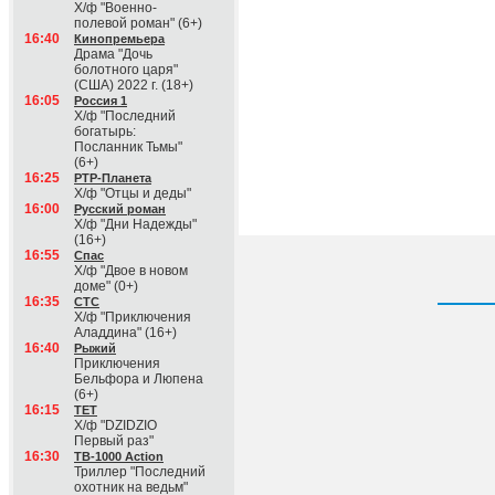
Х/ф "Военно-
полевой роман" (6+)
16:40
Кинопремьера
Драма "Дочь
болотного царя"
(США) 2022 г. (18+)
16:05
Россия 1
Х/ф "Последний
богатырь:
Посланник Тьмы"
(6+)
16:25
РТР-Планета
Х/ф "Отцы и деды"
16:00
Русский роман
Х/ф "Дни Надежды"
(16+)
16:55
Спас
Х/ф "Двое в новом
доме" (0+)
16:35
СТС
Х/ф "Приключения
Аладдина" (16+)
16:40
Рыжий
Приключения
Бельфора и Люпена
(6+)
16:15
ТЕТ
Х/ф "DZIDZIO
Первый раз"
16:30
ТВ-1000 Action
Триллер "Последний
охотник на ведьм"