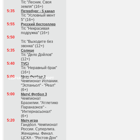
Т/с "Лесник. Своя
земля" (16+)
5:35
Петербург - 5 канал
Т/с "Условный мент
5" (16+)
5:55
Русский бестселлер
Т/с "Некрасивая
подружка" (16+)
5:50
Т/с "Выходите без
звонка" (12+)
5:35
Солнце
Т/с "Дело Дойлов"
(12+)
5:40
TVCi
Т/с "Неравный брак"
(16+)
5:00
Матч Футбол 2
СЕЙЧАС В ЭФИРЕ: СПОРТ
Чемпионат Испании.
"Эспаньол" - "Реал"
(6+)
5:00
Матч! Футбол 3
Чемпионат
Бразилии. "Атлетико
Паранаэнсе" -
"Интернасьонал"
(6+)
5:20
Матч игра
Гандбол. Чемпионат
России. Суперлига.
Женщины. Финал.
ЦСКА - "Ростов-Дон"