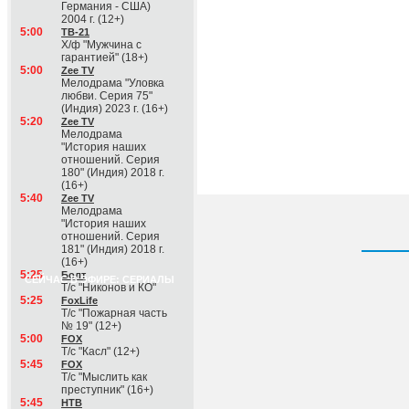
Германия - США)
2004 г. (12+)
5:00
ТВ-21
Х/ф "Мужчина с
гарантией" (18+)
5:00
Zee TV
Мелодрама "Уловка
любви. Серия 75"
(Индия) 2023 г. (16+)
5:20
Zee TV
Мелодрама
"История наших
отношений. Серия
180" (Индия) 2018 г.
(16+)
5:40
Zee TV
Мелодрама
"История наших
отношений. Серия
181" (Индия) 2018 г.
(16+)
5:25
Болт
СЕЙЧАС В ЭФИРЕ: СЕРИАЛЫ
Т/с "Никонов и КО"
5:25
FoxLife
Т/с "Пожарная часть
№ 19" (12+)
5:00
FOX
Т/с "Касл" (12+)
5:45
FOX
Т/с "Мыслить как
преступник" (16+)
5:45
НТВ