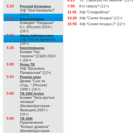
6:25
Т/с "Сверхъестественное" (12+)
5:25
7:55
Кто сверху? (12+)
Русский Иллюзион
Х/ф "Ура! Каникулы!"
11:45
Х/ф "Спидрайсер"
(12+)
14:20
Х/ф "Синяя бездна" (12+)
5:10
Киносвидание
Комедия "Ландыши"
15:55
Х/ф "Синяя бездна 2" (12+)
6 с. (Россия) 2024 г.
(18+)
5:10
Наше любимое кино
Х/ф "Петля времени"
(18+)
5:35
Кинопремьера
Боевик "Час
тишины" (США) 2024
г. (18+)
5:00
Ретро ТВ
Х/ф "Василиса
Прекрасная" (12+)
5:55
Родное кино
Драма "Сын за
отца..." (Россия)
1995 г. (16+)
5:00
ТВ-1000 Action
Боевик "Типа крутые
легавые"
(Великобритания -
Франция) 2007 г.
(16+)
5:00
ТВ-1000
Приключения
"Кольцо дракона"
(Великобритания -