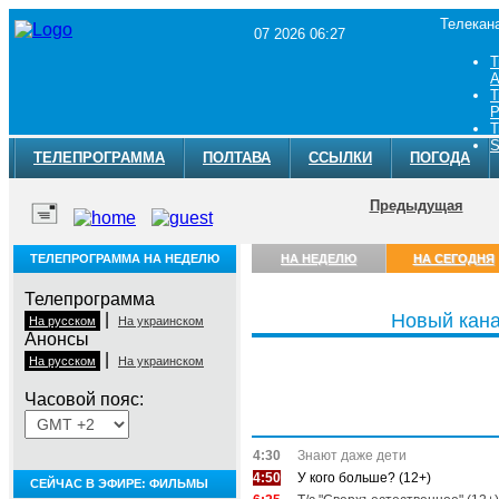
Телекан
07 2026 06:27
Т
A
Т
Р
Т
S
ТЕЛЕПРОГРАММА
ПОЛТАВА
ССЫЛКИ
ПОГОДА
Предыдущая
ТЕЛЕПРОГРАММА НА НЕДЕЛЮ
НА НЕДЕЛЮ
НА СЕГОДНЯ
Телепрограмма
|
Новый кан
На русском
На украинском
Анонсы
|
На русском
На украинском
Часовой пояс:
Пятница, 7 августа
4:30
Знают даже дети
4:50
У кого больше? (12+)
СЕЙЧАС В ЭФИРЕ: ФИЛЬМЫ