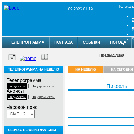
Телекан
09 2026 01:19
Т
A
Т
Р
Т
S
ТЕЛЕПРОГРАММА
ПОЛТАВА
ССЫЛКИ
ПОГОДА
Предыдущая
ТЕЛЕПРОГРАММА НА НЕДЕЛЮ
НА НЕДЕЛЮ
НА СЕГОДНЯ
Телепрограмма
|
Пиксель
На русском
На украинском
Анонсы
|
На русском
На украинском
Часовой пояс:
Понедельник, 3 августа
Вторник, 4 августа
Среда, 5 августа
СЕЙЧАС В ЭФИРЕ: ФИЛЬМЫ