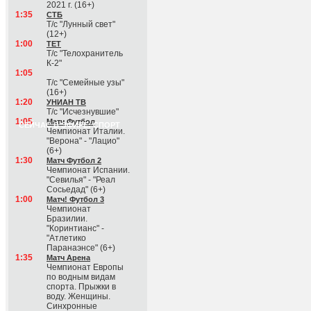
2021 г. (16+)
1:35
СТБ
Т/с "Лунный свет"
(12+)
1:00
ТЕТ
Т/с "Телохранитель
К-2"
1:05
Т/с "Семейные узы"
(16+)
1:20
УНИАН ТВ
Т/с "Исчезнувшие"
1:05
Матч Футбол
СЕЙЧАС В ЭФИРЕ: СПОРТ
Чемпионат Италии.
"Верона" - "Лацио"
(6+)
1:30
Матч Футбол 2
Чемпионат Испании.
"Севилья" - "Реал
Сосьедад" (6+)
1:00
Матч! Футбол 3
Чемпионат
Бразилии.
"Коринтианс" -
"Атлетико
Паранаэнсе" (6+)
1:35
Матч Арена
Чемпионат Европы
по водным видам
спорта. Прыжки в
воду. Женщины.
Синхронные