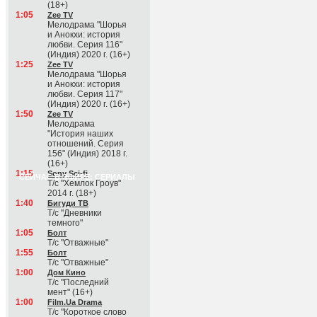
(18+)
1:05
Zee TV
Мелодрама "Шорья
и Анокхи: история
любви. Серия 116"
(Индия) 2020 г. (16+)
1:25
Zee TV
Мелодрама "Шорья
и Анокхи: история
любви. Серия 117"
(Индия) 2020 г. (16+)
1:50
Zee TV
Мелодрама
"История наших
отношений. Серия
156" (Индия) 2018 г.
(16+)
1:15
Sony Sci-fi
СЕЙЧАС В ЭФИРЕ: СЕРИАЛЫ
Т/с "Хемлок Гроув"
2014 г. (18+)
1:40
Бигуди ТВ
Т/с "Дневники
темного"
1:05
Болт
Т/с "Отважные"
1:55
Болт
Т/с "Отважные"
1:00
Дом Кино
Т/с "Последний
мент" (16+)
1:00
Film.Ua Drama
Т/с "Короткое слово