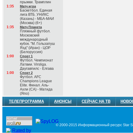
прыжки. Трамплин
1:35
Матч игра
Баскетбол. Единая
лига ВТБ. УНИКС
(Казань) - МБА-МАИ
(Москва) (6+)
1:35
Матч Планета
Пляжный футбол.
Московский
международный
кубок. "М. Гользапуш
Язд" (Иран) - ЦОР
(Белоруссия)
1:00
Спорт 1
Футбол. Чемпионат
Латвии. Virsliga.
Даугавпилс - Елгава
1:00
Спорт 2
Футбол. AFC
Champions League
Elite. Финал. Аль-
Ахли (СА) - Матида
(Япо)
ТЕЛЕПРОГРАММА
АНОНСЫ
СЕЙЧАС НА ТВ
НОВО
© 2000-2015 Информационный ресурс Star Si