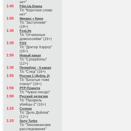
нет"
1:45
Film.Ua Drama
Т/с "Короткое слово
нет"
1:00
Феникс + Кино
Т/с "Заступники"
(18+)
1:30
FoxLife
Т/с "Отчаянные
домохозяйки" (16+)
1:30
FOX
Т/с "Доктор Хэрроу"
(16+)
1:50
Новый канал
Т/с "СуперКопы"
(12+)
1:30
Петербург - 5 канал
Т/с "След" (16+)
1:55
Россия 1 (Дубль 2)
Т/с "Богатые тоже
плачут" (16+)
1:50
РТР-Планета
Т/с "Чужое гнездо"
1:00
Русский детектив
Т/с "Профиль
убийцы-2" (16+)
1:25
Солнце
Т/с "Дело Дойлов"
(12+)
1:10
Sony Turbo
Т/с "Тихоокеанские
расследования"