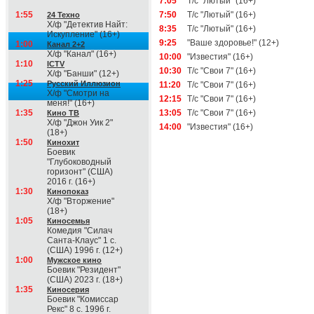
7:05
Т/с "Лютый" (16+)
1:55
7:50
Т/с "Лютый" (16+)
24 Техно
Х/ф "Детектив Найт:
8:35
Т/с "Лютый" (16+)
Искупление" (16+)
9:25
"Ваше здоровье!" (12+)
1:00
Канал 2+2
Х/ф "Канал" (16+)
10:00
"Известия" (16+)
1:10
ICTV
10:30
Т/с "Свои 7" (16+)
Х/ф "Банши" (12+)
1:25
Русский Иллюзион
11:20
Т/с "Свои 7" (16+)
Х/ф "Смотри на
12:15
Т/с "Свои 7" (16+)
меня!" (16+)
1:35
13:05
Т/с "Свои 7" (16+)
Кино ТВ
Х/ф "Джон Уик 2"
14:00
"Известия" (16+)
(18+)
1:50
Кинохит
Боевик
"Глубоководный
горизонт" (США)
2016 г. (16+)
1:30
Кинопоказ
Х/ф "Вторжение"
(18+)
1:05
Киносемья
Комедия "Силач
Санта-Клаус" 1 с.
(США) 1996 г. (12+)
1:00
Мужское кино
Боевик "Резидент"
(США) 2023 г. (18+)
1:35
Киносерия
Боевик "Комиссар
Рекс" 8 с. 1996 г.