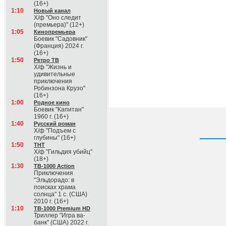
(16+)
1:10
Новый канал
Х/ф "Оно следит
(премьера)" (12+)
1:05
Кинопремьера
Боевик "Садовник"
(Франция) 2024 г.
(16+)
1:50
Ретро ТВ
Х/ф "Жизнь и
удивительные
приключения
Робинзона Крузо"
(16+)
1:00
Родное кино
Боевик "Капитан"
1960 г. (16+)
1:40
Русский роман
Х/ф "Подъем с
глубины" (16+)
1:50
ТНТ
Х/ф "Гильдия убийц"
(18+)
1:30
ТВ-1000 Action
Приключения
"Эльдорадо: в
поисках храма
солнца" 1 с. (США)
2010 г. (16+)
1:10
ТВ-1000 Premium HD
Триллер "Игра ва-
банк" (США) 2022 г.