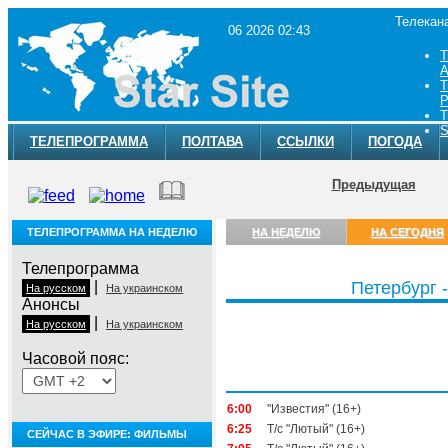
Телекан
06 2026 02:43
Т
A
Т
Р
Т
S
ТЕЛЕПРОГРАММА
ПОЛТАВА
ССЫЛКИ
ПОГОДА
Предыдущая
ТЕЛЕПРОГРАММА НА НЕДЕЛЮ
НА НЕДЕЛЮ
НА СЕГОДНЯ
Телепрограмма
|
Петербург -
На русском
На украинском
Анонсы
|
На русском
На украинском
Часовой пояс:
Четверг, 6 августа
6:00
"Известия" (16+)
6:25
Т/с "Лютый" (16+)
СЕЙЧАС В ЭФИРЕ: ФИЛЬМЫ