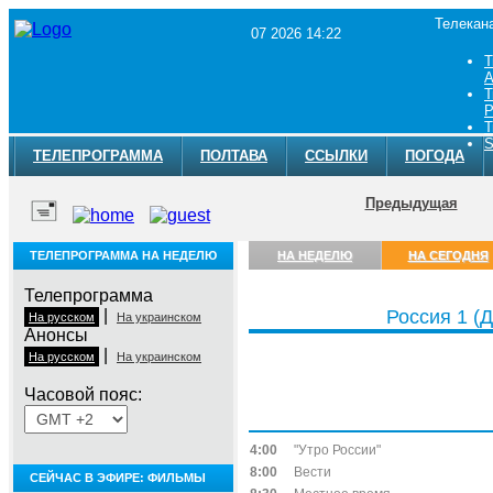
Телекан
07 2026 14:22
Т
A
Т
Р
Т
S
ТЕЛЕПРОГРАММА
ПОЛТАВА
ССЫЛКИ
ПОГОДА
Предыдущая
ТЕЛЕПРОГРАММА НА НЕДЕЛЮ
НА НЕДЕЛЮ
НА СЕГОДНЯ
Телепрограмма
|
Россия 1 (Д
На русском
На украинском
Анонсы
|
На русском
На украинском
Часовой пояс:
Пятница, 7 августа
4:00
"Утро России"
8:00
Вести
СЕЙЧАС В ЭФИРЕ: ФИЛЬМЫ