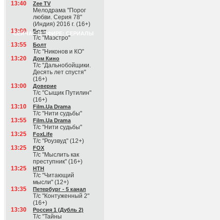
13:40
Zee TV
Мелодрама "Порог
любви. Серия 78"
(Индия) 2016 г. (16+)
13:00
Болт
СЕЙЧАС В ЭФИРЕ: СЕРИАЛЫ
Т/с "Маэстро"
13:55
Болт
Т/с "Никонов и КО"
13:20
Дом Кино
Т/с "Дальнобойщики.
Десять лет спустя"
(16+)
13:00
Доверие
Т/с "Сыщик Путилин"
(16+)
13:10
Film.Ua Drama
Т/с "Нити судьбы"
13:55
Film.Ua Drama
Т/с "Нити судьбы"
13:25
FoxLife
Т/с "Роузвуд" (12+)
13:25
FOX
Т/с "Мыслить как
преступник" (16+)
13:25
НТН
Т/с "Читающий
мысли" (12+)
13:35
Петербург - 5 канал
Т/с "Контуженный 2"
(16+)
13:30
Россия 1 (Дубль 2)
Т/с "Тайны