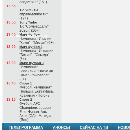
следствия" (16+)
13:55
Т/с "Агенты
справедливости"
(12+)
13:55
Sony Turbo
Т/с "Соммердаль"
2020 г. (16+)
13:00
Матч Футбол
СЕЙЧАС В ЭФИРЕ: СПОРТ
Чемпионат Италии.
"Комо" - "Милан" (6+)
13:00
Матч Футбол 2
Чемпионат Испании.
"Бетис" - "Овьедо"
(6+)
13:00
Матч! Футбол 3
Чемпионат
Бразилии. "Васко да
Гама" - "Мирасол"
(6+)
13:40
Спорт 1
Футбол. Чемпионат
Польши. Ekstraklasa.
Краковия - Погонь
13:10
Спорт 2
Футбол. AFC
Champions League
Elite. Финал. Аль-
Ахли (СА) - Матида
(Япо)
ТЕЛЕПРОГРАММА
АНОНСЫ
СЕЙЧАС НА ТВ
НОВО