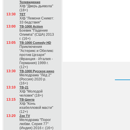
Телевидение
Х/ф "Дверь дьявола"
(18+)
13:30
ТЕТ
Х/ф "Лемони Сникет:
33 бедствия"
13:00
ТВ-1000 Action
Боевик "Падение
Олимпа" (США) 2013
г. (16+)
13:05
ТВ-1000 Comedy HD
Приключения
"Астерикс и Обеликс
против Цезаря"
(Франция - Италия -
Германия) 1999 г.
(12+)
13:30
ТВ-1000 Русское кино
Мелодрама "Лёд 2"
(Россия) 2020 р.
(16+)
13:10
ТВ-21
Х/ф "Молодой
человек" (18+)
13:15
ТВ-Центр
Х/ф "Конь
изабелловой масти"
(12+)
13:20
Zee TV
Мелодрама "Порог
любви. Серия 77"
(Индия) 2016 г. (16+)