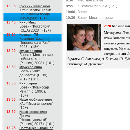
8:30
Местное время
13:05
8:55
"О самом главном" (12+)
Русский Иллюзион
Х/ф "Шерлок Холмс.
10:00
Вести
Любовницы лорда
10:30
Вести. Местное время
Маулбрея" (16+)
13:45
Кино Микс
2:20
Мой белы
Боевик "Костолом"
(США) 2023 г. (18+)
Мелодрама. Лена 
13:10
Комедия ТВ
мужа Виталия она
Комедия "Джунгли:
Переполох в Раю"
занялась домашни
2023 г. (18+)
напрасно. Муж по
13:00
Мужское кино
свекровь пилит Лен
Боевик "Ментовские
войны 4" 4 с.
В ролях:
С. Антонова, А. Биланов, Ю. Куд
(Россия) 2008 г. (16+)
Режиссер:
М. Демченко.
13:50
Мужское кино
Боевик "Закон
доблести" (США)
2012 г. (18+)
13:05
Киносерия
Боевик "Комиссар
Рекс" 4 с. 1996 г.
(16+)
13:00
Наше любимое кино
Х/ф "Игры шпионов"
(16+)
13:50
Наше новое кино
Драма
"Несокрушимый"
(Россия) 2017 г. (16+)
13:25
Настоящее Страшное