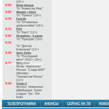
(16+)
8:00
Enter-фильм
Т/с "Комиссар Рекс"
8:00
Феникс + Кино
Т/с "Прииск" (18+)
8:30
FoxLife
Т/с "Отчаянные
домохозяйки" (16+)
8:15
FOX
Т/с "Касл" (12+)
8:00
Петербург - 5 канал
Т/с "Призрак" (16+)
8:35
Т/с "Доктор
Ковальчук" (12+)
8:45
Sony Turbo
Т/с "Последний
мент" 2015 г. (16+)
8:45
Матч игра
СЕЙЧАС В ЭФИРЕ: СПОРТ
Регби. Чемпионат
России. "Слава МАР"
(Москва) -
"Локомотив-Пенза"
(12+)
8:40
Спорт 2
Футбол. Чемпионат
Швейцарии. Super
League. Тун - Янг
Бойз
ТЕЛЕПРОГРАММА
АНОНСЫ
СЕЙЧАС НА ТВ
НОВО