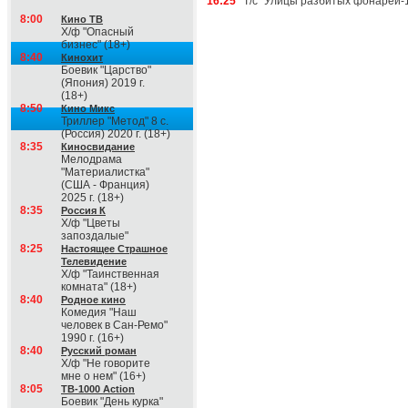
16:25
Т/с "Улицы разбитых фонарей-1
8:00
Кино ТВ
Х/ф "Опасный
бизнес" (18+)
8:40
Кинохит
Боевик "Царство"
(Япония) 2019 г.
(18+)
8:50
Кино Микс
Триллер "Метод" 8 с.
(Россия) 2020 г. (18+)
8:35
Киносвидание
Мелодрама
"Материалистка"
(США - Франция)
2025 г. (18+)
8:35
Россия К
Х/ф "Цветы
запоздалые"
8:25
Настоящее Страшное
Телевидение
Х/ф "Таинственная
комната" (18+)
8:40
Родное кино
Комедия "Наш
человек в Сан-Ремо"
1990 г. (16+)
8:40
Русский роман
Х/ф "Не говорите
мне о нем" (16+)
8:05
ТВ-1000 Action
Боевик "День курка"