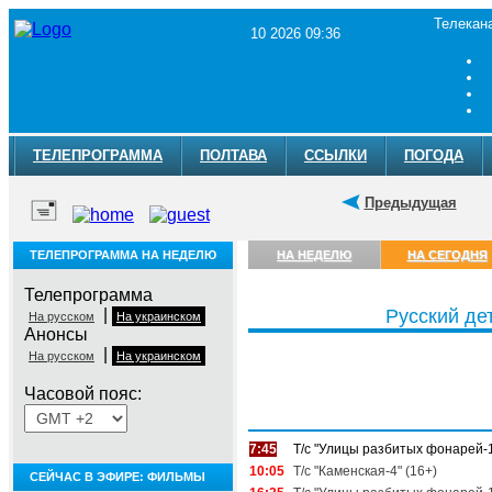
Телекан
10 2026 09:36
ТЕЛЕПРОГРАММА
ПОЛТАВА
ССЫЛКИ
ПОГОДА
Предыдущая
ТЕЛЕПРОГРАММА НА НЕДЕЛЮ
НА НЕДЕЛЮ
НА СЕГОДНЯ
Телепрограмма
|
Русский де
На русском
На украинском
Анонсы
|
На русском
На украинском
Часовой пояс:
Понедельник, 10 августа
7:45
Т/с "Улицы разбитых фонарей-1
10:05
Т/с "Каменская-4" (16+)
СЕЙЧАС В ЭФИРЕ: ФИЛЬМЫ