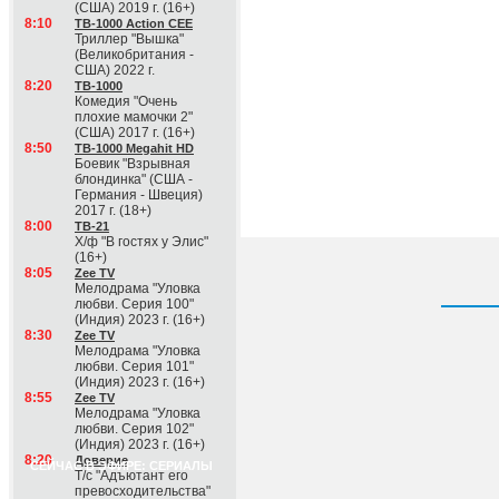
(США) 2019 г. (16+)
8:10
ТВ-1000 Action CEE
Триллер "Вышка"
(Великобритания -
США) 2022 г.
8:20
ТВ-1000
Комедия "Очень
плохие мамочки 2"
(США) 2017 г. (16+)
8:50
ТВ-1000 Megahit HD
Боевик "Взрывная
блондинка" (США -
Германия - Швеция)
2017 г. (18+)
8:00
ТВ-21
Х/ф "В гостях у Элис"
(16+)
8:05
Zee TV
Мелодрама "Уловка
любви. Серия 100"
(Индия) 2023 г. (16+)
8:30
Zee TV
Мелодрама "Уловка
любви. Серия 101"
(Индия) 2023 г. (16+)
8:55
Zee TV
Мелодрама "Уловка
любви. Серия 102"
(Индия) 2023 г. (16+)
8:20
Доверие
СЕЙЧАС В ЭФИРЕ: СЕРИАЛЫ
Т/с "Адъютант его
превосходительства"