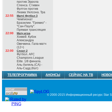
против Эррола
Спенса. Стивен
Фултон против
Лиама Уилсона. Тра
22:55
Матч! Футбол 3
Чемпионат
Бразилии. "Гремио" -
"Сан-Паулу".
Прямая трансляция
22:00
Матч игра
Хоккей. Кубок
Александра
Овечкина. Гала-матч
(12+)
22:00
Спорт 2
Футбол. AFC
Champions League
Elite. 1/8 финала.
Аль-Хиляль (СА) -
Аль-Садд (Кат)
ТЕЛЕПРОГРАММА
АНОНСЫ
СЕЙЧАС НА ТВ
НОВО
© 2000-2015 Информационный ресурс Star Si