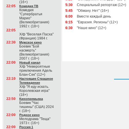
(16+)
5:30
Специальный репортаж (12+)
22:05
Комедия ТВ
Комедия
5:45
"Обману. Нет" (16+)
"Супербратья
6:00
Вместе каждый день
Марио"
(Великобритания)
6:15
"Евразия. Регионы" (12+)
1992 г. (18+)
6:30
"Наше кино" (12+)
22:05
Х/ф "Веселая Пасха"
(Франция) 1984 г.
22:30
Мужское кино
Боевик "Бой
насмерть"
(Великобритания)
2007 г. (18+)
22:00
Новый канал
Х/ф "Невероятные
приключения Адель
Блан-Сек" (12+)
22:10
Настоящее Страшное
Телевидение
Х/ф "Я иду искать.
Королевская игра"
(18+)
22:50
Кинопремьера
Боевик "Час
тишины" (США) 2024
г. (18+)
22:00
Родное кино
Мелодрама "Теща"
1973 г. (16+)
22:00
Россия 1