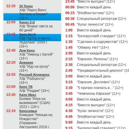
23:45
"Вместе выгодно" (12+)
22:20
24 Техно
00:00
Вместе каждый день
Х/ф "Ларго Винч:
00:15
"[Не]Фантастика" (12+)
Заговор в Бирме"
(16+)
00:30
Специальный репортаж (12+)
22:00
Канал 2+2
00:45
"Культ личности" (12+)
Х/ф "Вокруг света за
80 дней"
1:00
Вместе каждый день
22:45
Sony Sci-fi
1:15
"Белорусский стандарт" (12+)
Х/ф "Артур и месть
1:30
"Сделано в содружестве" (12+)
Урдалака" 2009 г.
(16+)
1:45
"Обману. Нет" (16+)
22:40
Дом Кино
2:00
Вместе каждый день
Х/ф "Уикенд с батей"
(16+)
2:15
"Евразия. Регионы" (12+)
22:20
Доверие
2:30
Специальный репортаж (12+)
Х/ф "Иду на грозу"
(16+)
2:45
"Предварительный диагноз" (1
22:55
Русский Иллюзион
3:00
Вместе каждый день
Х/ф "РайЦентр"
3:15
"Евразия. Дословно" (12+)
(16+)
22:00
Кино ТВ
3:30
"5 причин поехать в…" (12+)
Х/ф "Риддик" (16+)
3:45
"Чемпионы Евразии" (12+)
22:45
Кино Микс
Боевик "Игра на
4:00
Вместе каждый день
выживание" (США)
4:15
"Вместе выгодно" (12+)
2022 г. (18+)
22:10
4:30
"Культ личности" (12+)
Киносемья
Комедия "Нянька на
4:45
"[Не]Фантастика" (12+)
Рождество"
5:00
Вместе каждый день
(Германия -
Австралия) 2018 г.
5:15
"Белорусский стандарт" (12+)