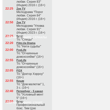
любви. Серия 83"
(Индия) 2016 г. (16+)
22:25
Zee TV
Мелодрама "Порог
любви. Серия 84"
(Индия) 2016 г. (16+)
22:50
Zee TV
Мелодрама "Уловка
любви. Серия 91"
(Индия) 2023 г. (16+)
22:25
Болт
СЕЙЧАС В ЭФИРЕ: СЕРИАЛЫ
Т/с "Спецы"
22:20
Film.Ua Drama
Т/с "Нити судьбы"
22:00
FoxLife
Т/с "Отчаянные
домохозяйки" (16+)
22:55
FoxLife
Т/с "Отчаянные
домохозяйки" (16+)
22:05
FOX
Т/с "Доктор Хэрроу"
(16+)
22:55
Крым
Т/с "Дом малютки" 1,
3 с. (16+)
22:40
Петербург - 5 канал
Т/с "Условный мент
5" (16+)
22:00
Боец
СЕЙЧАС В ЭФИРЕ: СПОРТ
Профессиональный
бокс. Тим Цзю