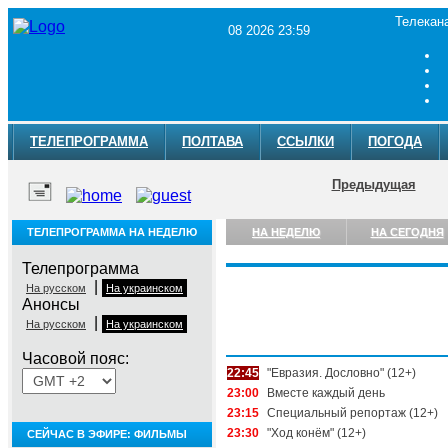
Телекан
08 2026 23:59
ТЕЛЕПРОГРАММА
ПОЛТАВА
ССЫЛКИ
ПОГОДА
Предыдущая
ТЕЛЕПРОГРАММА НА НЕДЕЛЮ
НА НЕДЕЛЮ
НА СЕГОДНЯ
Телепрограмма
|
На русском
На украинском
Анонсы
|
На русском
На украинском
Суббота, 8 августа
Часовой пояс:
22:45
"Евразия. Дословно" (12+)
23:00
Вместе каждый день
23:15
Специальный репортаж (12+)
23:30
"Ход конём" (12+)
СЕЙЧАС В ЭФИРЕ: ФИЛЬМЫ