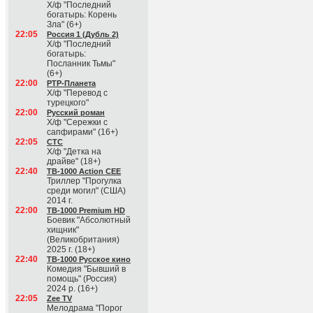
Х/ф "Последний
богатырь: Корень
Зла" (6+)
22:05
Россия 1 (Дубль 2)
Х/ф "Последний
богатырь:
Посланник Тьмы"
(6+)
22:00
РТР-Планета
Х/ф "Перевод с
турецкого"
22:00
Русский роман
Х/ф "Сережки с
сапфирами" (16+)
22:05
СТС
Х/ф "Детка на
драйве" (18+)
22:40
ТВ-1000 Action CEE
Триллер "Прогулка
среди могил" (США)
2014 г.
22:00
ТВ-1000 Premium HD
Боевик "Абсолютный
хищник"
(Великобритания)
2025 г. (18+)
22:40
ТВ-1000 Русское кино
Комедия "Бывший в
помощь" (Россия)
2024 р. (16+)
22:05
Zee TV
Мелодрама "Порог