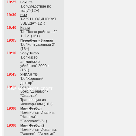
19:25
FoxLife
Т/с "Следствие по
телу" (12+)
19:30
FOX
Т/с "911: ОДИНОКАЯ
ЗВЕЗДА" (12+)
19:40
Крым
Т/с "Такая работа - 2"
1, 2 с. (16+)
19:05
Петербург - 5 канал
Т/с "Контуженный 2"
(16+)
19:10
Sony Turbo
Т/с "Чисто
английские
убийства" 2000 г.
(16+)
19:45
УНИАН ТВ
Т/с "Хороший
доктор"
19:20
Боец
СЕЙЧАС В ЭФИРЕ: СПОРТ
Бокс. "Динамо" -
"Спартак".
Трансляция из
Йошкар-Олы (16+)
19:00
Матч Футбол
Чемпионат Италии.
"Наполи" -
"Сассуоло" (6+)
19:00
Матч Футбол 2
Чемпионат Испании.
"Алавес" - "Атлетик"