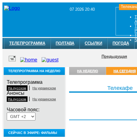
Телекан
07 2026 20:40
Т
A
Т
Р
Т
S
ТЕЛЕПРОГРАММА
ПОЛТАВА
ССЫЛКИ
ПОГОДА
Предыдущая
ТЕЛЕПРОГРАММА НА НЕДЕЛЮ
НА НЕДЕЛЮ
НА СЕГОДНЯ
Телепрограмма
|
Телекафе
На русском
На украинском
Анонсы
|
На русском
На украинском
Часовой пояс:
Пятница, 7 августа
СЕЙЧАС В ЭФИРЕ: ФИЛЬМЫ