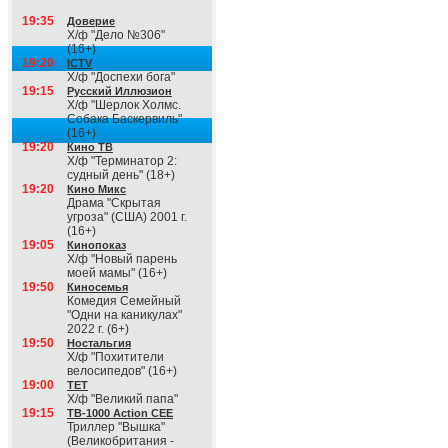
19:35
Доверие
Х/ф "Дело №306"
(16+)
19:20
ICTV
Х/ф "Доспехи бога"
19:15
Русский Иллюзион
Х/ф "Шерлок Холмс.
Собака Баскервиль"
(16+)
19:20
Кино ТВ
Х/ф "Терминатор 2:
судный день" (18+)
19:20
Кино Микс
Драма "Скрытая
угроза" (США) 2001 г.
(16+)
19:05
Кинопоказ
Х/ф "Новый парень
моей мамы" (16+)
19:50
Киносемья
Комедия Семейный
"Одни на каникулах"
2022 г. (6+)
19:50
Ностальгия
Х/ф "Похитители
велосипедов" (16+)
19:00
ТЕТ
Х/ф "Великий папа"
19:15
ТВ-1000 Action CEE
Триллер "Вышка"
(Великобритания -