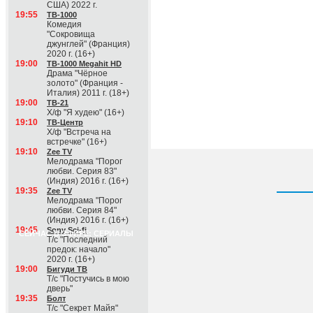
США) 2022 г.
19:55
ТВ-1000
Комедия
"Сокровища
джунглей" (Франция)
2020 г. (16+)
19:00
ТВ-1000 Megahit HD
Драма "Чёрное
золото" (Франция -
Италия) 2011 г. (18+)
19:00
ТВ-21
Х/ф "Я худею" (16+)
19:10
ТВ-Центр
Х/ф "Встреча на
встречке" (16+)
19:10
Zee TV
Мелодрама "Порог
любви. Серия 83"
(Индия) 2016 г. (16+)
19:35
Zee TV
Мелодрама "Порог
любви. Серия 84"
(Индия) 2016 г. (16+)
19:45
Sony Sci-fi
СЕЙЧАС В ЭФИРЕ: СЕРИАЛЫ
Т/с "Последний
предок: начало"
2020 г. (16+)
19:00
Бигуди ТВ
Т/с "Постучись в мою
дверь"
19:35
Болт
Т/с "Секрет Майя"