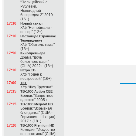
"Полицейский с
Рублевки.
Новогодний
беспредел 2" 2019 г.
(16+)
17:30
Новый канал
Х/ф "Не поймали -
не вор" (12+)
17:10
Настоящее Страшное
Телевидение
Х/ф "Обитель тьмы"
(18+)
17:50
Кинопремьера
Драма "Дочь
болотного царя"
(США) 2022 г. (18+)
17:10
Ретро ТВ
Х/ф "Годен к
нестроевой" (16+)
17:00
ТЕТ
Х/ф "Шоу Трумэна"
17:35
ТВ-1000 Action CEE
Боевик "Запретное
царство" 2005 г.
17:15
ТВ-1000 Megahit HD
Боевик "Взрывная
блондинка" (США -
Германия - Швеция)
2017 г. (18+)
17:20
ТВ-1000 Premium HD
Комедия "Искусство
по понятиям" (США)