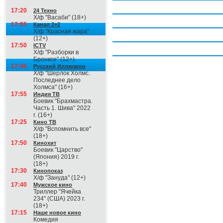
Четверг, 6 августа
17:20
24 Техно
Х/ф "Васаби" (18+)
Пятница, 7 августа
17:55
Канал 2+2
Х/ф "Красная жара"
Суббота, 8 августа
(12+)
17:50
ICTV
Воскресение, 9 августа
Х/ф "Разборки в
Бронксе" (12+)
17:45
Русский Иллюзион
Х/ф "Шерлок Холмс.
Последнее дело
Холмса" (16+)
17:55
Индия ТВ
Боевик "Брахмастра.
Часть 1. Шива" 2022
г. (16+)
17:25
Кино ТВ
Х/ф "Вспомнить все"
(18+)
17:50
Кинохит
Боевик "Царство"
(Япония) 2019 г.
(18+)
17:30
Кинопоказ
Х/ф "Зануда" (12+)
17:40
Мужское кино
Триллер "Ячейка
234" (США) 2023 г.
(18+)
17:15
Наше новое кино
Комедия