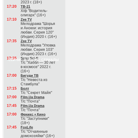
2023 г. (18+)
17:20
ТВ-21
Х/ф "Водитель-
олигарх" (16+)
17:10
Zee TV
Мелодрама "Шорья
и Анокхи: история
любви. Серия 120"
(Индия) 2020 г. (16+)
17:35
Zee TV
Мелодрама "Уловка
любви. Серия 103"
(Индия) 2023 г. (16+)
17:35
Sony Sci-fi
СЕЙЧАС В ЭФИРЕ: СЕРИАЛЫ
Т/с "Хаббл — 30 лет
в космосе" 2022 г.
(16+)
17:00
Бигуди ТВ
Т/с "Невеста из
Стамбула"
17:15
Болт
Т/с "Секрет Майя"
17:00
Film.Ua Drama
Т/с "Почта"
17:45
Film.Ua Drama
Т/с "Почта"
17:00
Феникс + Кино
Т/с "Заступники"
(18+)
17:45
FoxLife
Т/с "Отчаянные
домохозяйки" (16+)