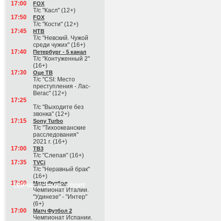
17:00
FOX
Т/с "Касл" (12+)
17:50
FOX
Т/с "Кости" (12+)
17:45
НТВ
Т/с "Невский. Чужой
среди чужих" (16+)
17:40
Петербург - 5 канал
Т/с "Контуженный 2"
(16+)
17:30
Оце ТВ
Т/с "CSI: Место
преступления - Лас-
Вегас" (12+)
17:25
Т/с "Выходите без
звонка" (12+)
17:15
Sony Turbo
Т/с "Тихоокеанские
расследования"
2021 г. (16+)
17:00
ТВ3
Т/с "Слепая" (16+)
17:35
TVCi
Т/с "Неравный брак"
(16+)
17:00
Матч Футбол
СЕЙЧАС В ЭФИРЕ: СПОРТ
Чемпионат Италии.
"Удинезе" - "Интер"
(6+)
17:00
Матч Футбол 2
Чемпионат Испании.