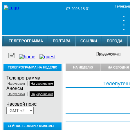
Телекан
07 2026 18:01
ТЕЛЕПРОГРАММА
ПОЛТАВА
ССЫЛКИ
ПОГОДА
Предыдущая
ТЕЛЕПРОГРАММА НА НЕДЕЛЮ
НА НЕДЕЛЮ
НА СЕГОДНЯ
Телепрограмма
|
Телепутеш
На русском
На украинском
Анонсы
|
На русском
На украинском
Часовой пояс:
Понедельник, 3 августа
Вторник, 4 августа
Среда, 5 августа
СЕЙЧАС В ЭФИРЕ: ФИЛЬМЫ