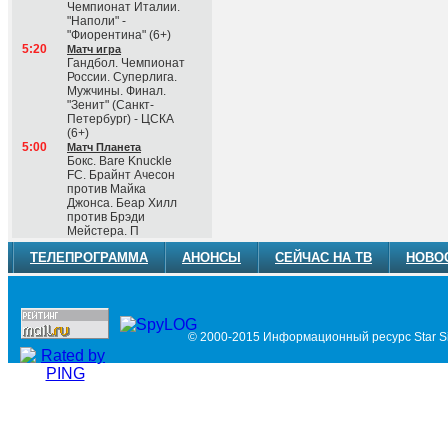
Чемпионат Италии.
"Наполи" -
"Фиорентина" (6+)
5:20
Матч игра
Гандбол. Чемпионат
России. Суперлига.
Мужчины. Финал.
"Зенит" (Санкт-
Петербург) - ЦСКА
(6+)
5:00
Матч Планета
Бокс. Bare Knuckle
FC. Брайнт Ачесон
против Майка
Джонса. Беар Хилл
против Брэди
Мейстера. П
ТЕЛЕПРОГРАММА
АНОНСЫ
СЕЙЧАС НА ТВ
НОВО
© 2000-2015 Информационный ресурс Star Si