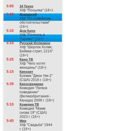
5:05
24 Техно
Х/ф "Посылка" (16+)
5:15
Домашний
Х/ф "По семейным
обстоятельствам"
(16+)
5:10
Дом Кино
Х/ф "Полночь в
Париже" (16+)
5:10
Русский Иллюзион
Х/ф "Шерлок Холмс.
Бейкер-cтрит, 221б"
(16+)
5:25
Кино ТВ
Х/ф "Чего хотят
женщины" (18+)
5:15
Кинохит
Боевик "Джон Уик 2"
(США) 2016 г. (18+)
5:35
Киносвидание
Комедия "Легкое
поведение"
(Великобритания -
Канада) 2008 г. (18+)
5:10
Комедия ТВ
Комедия "Маме
снова 19" (США)
2023 г. (16+)
5:45
Мир
Х/ф "Свадьба" 1944
г. (16+)