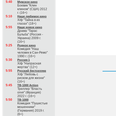
5:40
Мужское кино
Боевик "Клин
клином" (США) 2012
г. (16+)
5:10
Наше любимое кино
Х/ф "Тайна в их
глазах" (18+)
5:55
Наше новое кино
Драма "Тарас
Бульба" (Россия -
Украина) 2009 г.
(16+)
5:25
Родное кино
Комедия "Наш
человек в Сан-Ремо"
1990 г. (16+)
5:30
Россия 1
Х/ф "Напрасная
жертва" (12+)
5:55
Русский бестселлер
Х/ф "Любовь с
риском для жизни"
(16+)
5:45
ТВ-1000 Action
Триллер "Власть
огня" (Франция)
2022 г. (16+)
5:50
ТВ-1000
Комедия "Пушистые
мошенники"
(Германия) 2019 г.
(6+)