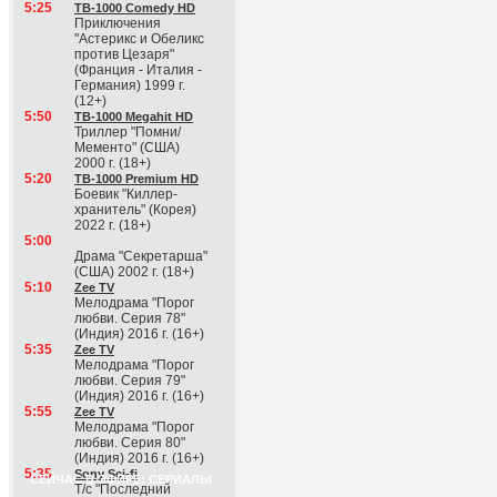
5:25
ТВ-1000 Comedy HD
Приключения
"Астерикс и Обеликс
против Цезаря"
(Франция - Италия -
Германия) 1999 г.
(12+)
5:50
ТВ-1000 Megahit HD
Триллер "Помни/
Мементо" (США)
2000 г. (18+)
5:20
ТВ-1000 Premium HD
Боевик "Киллер-
хранитель" (Корея)
2022 г. (18+)
5:00
Драма "Секретарша"
(США) 2002 г. (18+)
5:10
Zee TV
Мелодрама "Порог
любви. Серия 78"
(Индия) 2016 г. (16+)
5:35
Zee TV
Мелодрама "Порог
любви. Серия 79"
(Индия) 2016 г. (16+)
5:55
Zee TV
Мелодрама "Порог
любви. Серия 80"
(Индия) 2016 г. (16+)
5:35
Sony Sci-fi
СЕЙЧАС В ЭФИРЕ: СЕРИАЛЫ
Т/с "Последний