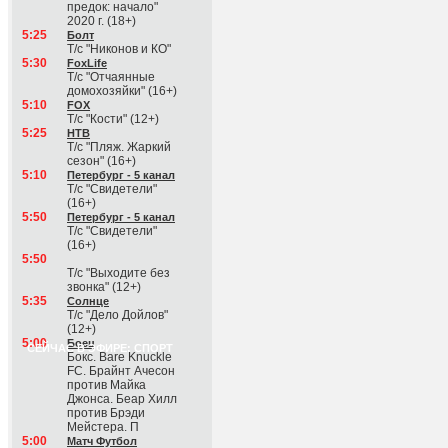
предок: начало"
2020 г. (18+)
5:25
Болт
Т/с "Никонов и КО"
5:30
FoxLife
Т/с "Отчаянные
домохозяйки" (16+)
5:10
FOX
Т/с "Кости" (12+)
5:25
НТВ
Т/с "Пляж. Жаркий
сезон" (16+)
5:10
Петербург - 5 канал
Т/с "Свидетели"
(16+)
5:50
Петербург - 5 канал
Т/с "Свидетели"
(16+)
5:50
Т/с "Выходите без
звонка" (12+)
5:35
Солнце
Т/с "Дело Дойлов"
(12+)
5:00
Боец
СЕЙЧАС В ЭФИРЕ: СПОРТ
Бокс. Bare Knuckle
FC. Брайнт Ачесон
против Майка
Джонса. Беар Хилл
против Брэди
Мейстера. П
5:00
Матч Футбол