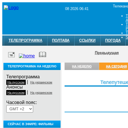
Телекан
08 2026 06:41
Т
A
Т
Р
Т
S
ТЕЛЕПРОГРАММА
ПОЛТАВА
ССЫЛКИ
ПОГОДА
Предыдущая
ТЕЛЕПРОГРАММА НА НЕДЕЛЮ
НА НЕДЕЛЮ
НА СЕГОДНЯ
Телепрограмма
|
Телепутеш
На русском
На украинском
Анонсы
|
На русском
На украинском
Часовой пояс:
Суббота, 8 августа
СЕЙЧАС В ЭФИРЕ: ФИЛЬМЫ