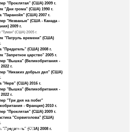
ер "Проклятая" (США) 2009 г.
к "Дни грома" (США) 1990 г.
 "Паранойя" (США) 2007 г.
ер "Незваные" (США - Канада -
ния) 2009 г.
"Туман" (США) 2005 г.
ик "Патруль времени" (США)
.
 "Предатель" (США) 2008 г.
к "Запретное царство" 2005 г.
лер "Вышка" (Великобритания -
2022 г.
лер "Никаких добрых дел" (США)
.
 "Нерв" (США) 2016 г.
лер "Вышка" (Великобритания -
2022 г.
ер "Три дня на побег"
кобритания - Франция) 2010 г.
ер "Проклятая" (США) 2009 г.
астика "Сорвиголова" (США)
.
ние, 9 августа
 "Предатель" (США) 2008 г.