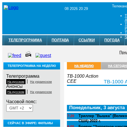
Телекан
08 2026 20:29
Т
A
Т
Р
Т
S
ТЕЛЕПРОГРАММА
ПОЛТАВА
ССЫЛКИ
ПОГОДА
Пре
ТЕЛЕПРОГРАММА НА НЕДЕЛЮ
НА НЕДЕЛЮ
НА СЕГОДН
Телепрограмма
ТВ-1000 Action
|
CEE
ТВ-1000 
На русском
На украинском
Анонсы
|
На русском
На украинском
Часовой пояс:
Понедельник, 3 августа
Триллер "Вышка" (Велико
7:20
США) 2022 г.
СЕЙЧАС В ЭФИРЕ: ФИЛЬМЫ
Боевик "Запретное царство
9:05