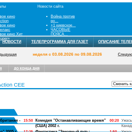
алы
Новости сайта
вое кино
Война против
ction
ро...
вое кино
+1 киевское...
елакс
ЧАСОВЫЕ
вое кино Хит
ПОЯСА...
uper+
НОВОСТИ
ТЕЛЕПРОГРАММА ДЛЯ ГАЗЕТ
ОПИСАНИЕ ТЕЛЕ
неделя с 03.08.2026 по 09.08.2026
дыдущая
Следу
Я
ДО КОНЦА ДНЯ
Action CEE
ТЕЛЕПРОГРА
британия -
Комедия "Останавливающие время"
15:50
00:20
Ужасы
(США) 2002 г.
Канада
" 2005 г.
Фантастика "Звездный путь:
17:25
1:50
Ужасы