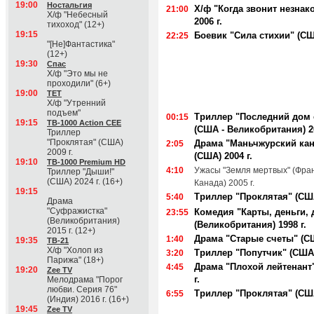
19:00
Ностальгия
Х/ф "Когда звонит незнак
21:00
Х/ф "Небесный
2006 г.
тихоход" (12+)
19:15
Боевик "Сила стихии" (США
22:25
"[Не]Фантастика"
(12+)
19:30
Спас
Х/ф "Это мы не
проходили" (6+)
19:00
ТЕТ
Х/ф "Утренний
подъем"
Триллер "Последний дом 
00:15
19:15
ТВ-1000 Action CEE
(США - Великобритания) 20
Триллер
"Проклятая" (США)
Драма "Маньчжурский кан
2:05
2009 г.
(США) 2004 г.
19:10
ТВ-1000 Premium HD
4:10
Ужасы "Земля мертвых" (Фран
Триллер "Дыши!"
(США) 2024 г. (16+)
Канада) 2005 г.
19:15
Триллер "Проклятая" (США
5:40
Драма
"Суфражистка"
Комедия "Карты, деньги, 
23:55
(Великобритания)
(Великобритания) 1998 г.
2015 г. (12+)
Драма "Старые счеты" (СШ
1:40
19:35
ТВ-21
Х/ф "Холоп из
Триллер "Попутчик" (США)
3:20
Парижа" (18+)
Драма "Плохой лейтенант"
4:45
19:20
Zee TV
г.
Мелодрама "Порог
любви. Серия 76"
Триллер "Проклятая" (США
6:55
(Индия) 2016 г. (16+)
19:45
Zee TV