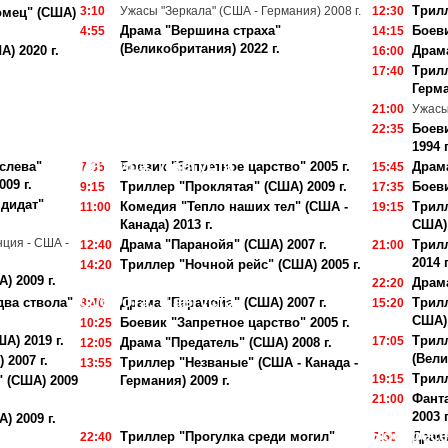
Трилл
3:10
Ужасы "Зеркала" (США - Германия) 2008 г.
12:30
омец" (США)
Драма "Вершина страха"
Боеви
4:55
14:15
(Великобритания) 2022 г.
) 2020 г.
Драма
16:00
Трилл
17:40
Герма
21:00
Ужасы 
Боев
22:35
1994 г
Пятница, 7 августа
слева"
Боевик "Запретное царство" 2005 г.
Драма
7:35
15:45
09 г.
Триллер "Проклятая" (США) 2009 г.
Боеви
9:15
17:35
дидат"
Комедия "Тепло наших тел" (США -
Трил
11:00
19:15
Канада) 2013 г.
США) 
ция - США -
Драма "Паранойя" (США) 2007 г.
Трил
12:40
21:00
2014 г
Триллер "Ночной рейс" (США) 2005 г.
14:20
) 2009 г.
Драма
22:20
Суббота, 8 августа
два ствола"
Драма "Паранойя" (США) 2007 г.
Трил
8:40
15:20
США) 
Боевик "Запретное царство" 2005 г.
10:25
А) 2019 г.
Трилл
17:05
Драма "Предатель" (США) 2008 г.
12:05
(Вели
 2007 г.
Триллер "Незваные" (США - Канада -
13:55
Трилл
19:15
 (США) 2009
Германия) 2009 г.
Фант
21:00
2003 г
) 2009 г.
Воскресе
Триллер "Прогулка среди могил"
Драма
22:40
7:50