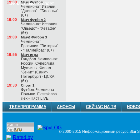
19:00
Матч Футбол
СЕЙЧАС В ЭФИРЕ: СПОРТ
Чемпионат Италии.
"Дженоа" - "Болонья"
(6+)
19:00
Матч Футбол 2
Чемпионат Испании.
"Овьедо" - "Хетафе"
(6+)
19:00
Матч! Футбол 3
Чемпионат
Бразилии. "Витория"
- "Палмейрас" (6+)
19:55
Матч игра
Гандбол. Чемпионат
России. Суперлига.
Мужчины. Финал.
"Зенит" (Санкт-
Петербург) - ЦСКА
(6+)
19:30
Спорт 1
Футбол. Чемпионат
Польши. Ekstraklasa.
Лех - Пяст LIVE
ТЕЛЕПРОГРАММА
АНОНСЫ
СЕЙЧАС НА ТВ
НОВО
© 2000-2015 Информационный ресурс Star Si