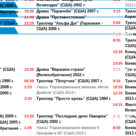
Возмездие" (США) 2002 г.
2012 г
) 2009 г.
Драма "Паранойя" (США) 2007 г.
Трилл
19:20
3:15
британия -
Корея
Драма "Противостояние"
21:00
Трилл
5:00
" (США -
Триллер "Альфа Дог" (Германия -
22:25
(США)
США) 2006 г.
Вторник, 
Боеви
7:15
Трил
8:55
США) 
Коме
12:35
(США)
Боеви
14:05
Среда, 5 
" (США)
Драма "Вершина страха"
Трил
23:00
7:25
(Великобритания) 2022 г.
США) 
1990 г.
Триллер "Попутчик" (США) 2007 г.
Трилл
00:50
9:10
008 г.
Боеви
2:15
Ужасы "Паранормальное явление: Метка
10:55
Дьявола" (США) 2014 г.
000 г.
Боев
12:35
Триллер "Просто кровь" (США) 1984 г.
2013 г
3:35
Фанта
14:15
Возме
Четверг, 
) 2009 г.
Триллер "Последнее дело Ламарки"
Коме
23:55
7:20
(США) 2002 г.
(США)
ША) 2005 г.
Боев
1:45
Ужасы "Паранормальное явление 5:
8:50
британия -
2013 г
Призраки в 3D" (США) 2015 г.