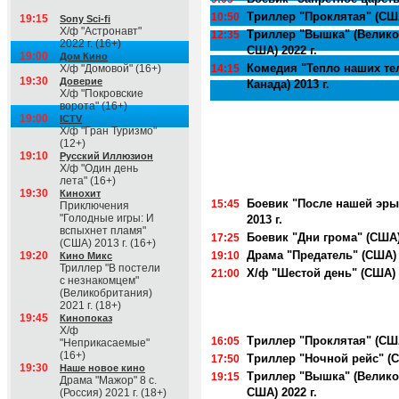
Триллер "Проклятая" (США
10:50
19:15
Sony Sci-fi
Х/ф "Астронавт"
Триллер "Вышка" (Велико
12:35
2022 г. (16+)
США) 2022 г.
19:00
Дом Кино
Комедия "Тепло наших тел
Х/ф "Домовой" (16+)
14:15
19:30
Доверие
Канада) 2013 г.
Х/ф "Покровские
ворота" (16+)
19:00
ICTV
Х/ф "Гран Туризмо"
(12+)
19:10
Русский Иллюзион
Х/ф "Один день
лета" (16+)
19:30
Кинохит
Боевик "После нашей эры
15:45
Приключения
"Голодные игры: И
2013 г.
вспыхнет пламя"
Боевик "Дни грома" (США) 
17:25
(США) 2013 г. (16+)
Драма "Предатель" (США) 2
19:20
19:10
Кино Микс
Триллер "В постели
Х/ф "Шестой день" (США) 2
21:00
с незнакомцем"
(Великобритания)
2021 г. (18+)
19:45
Кинопоказ
Х/ф
Триллер "Проклятая" (США
16:05
"Неприкасаемые"
(16+)
Триллер "Ночной рейс" (С
17:50
19:30
Наше новое кино
Триллер "Вышка" (Велико
19:15
Драма "Мажор" 8 с.
США) 2022 г.
(Россия) 2021 г. (18+)