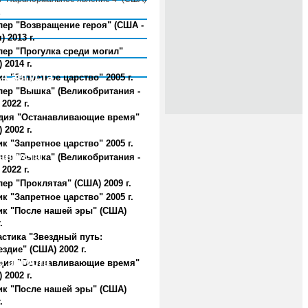
.
ер "Возвращение героя" (США -
) 2013 г.
ер "Прогулка среди могил"
 2014 г.
4 августа
к "Запретное царство" 2005 г.
лер "Вышка" (Великобритания -
2022 г.
дия "Останавливающие время"
 2002 г.
к "Запретное царство" 2005 г.
августа
лер "Вышка" (Великобритания -
2022 г.
ер "Проклятая" (США) 2009 г.
к "Запретное царство" 2005 г.
ик "После нашей эры" (США)
.
стика "Звездный путь:
здие" (США) 2002 г.
6 августа
дия "Останавливающие время"
 2002 г.
ик "После нашей эры" (США)
.