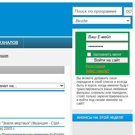
КАНАЛОВ
Запомнить меня
ющая
Регистрация
Забыт пароль?
Вы можете добавить свои
передачи в свой список и всегда
быть в курсе, когда именно будут
транслироваться ваши любимые
фильмы, сериалы или передачи,
ММА
АНОНСЫ
О ТЕЛЕКАНАЛЕ
стоит только зарегистрироваться
и войти под своим именем на
сайт!
АНОНСЫ НА ЭТОЙ НЕДЕЛЕ
 "Земля мертвых" (Франция - США -
) 2005 г.
 "Паранормальное явление 4" (США)