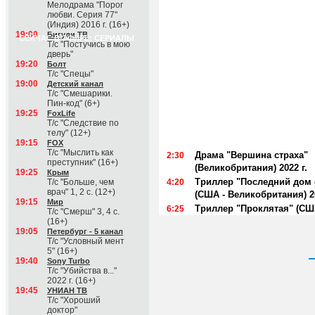
Мелодрама "Порог
любви. Серия 77"
(Индия) 2016 г. (16+)
19:00
Бигуди ТВ
СЕЙЧАС В ЭФИРЕ: СЕРИАЛЫ
Т/с "Постучись в мою
дверь"
19:20
Болт
Т/с "Спецы"
19:00
Детский канал
Т/с "Смешарики.
Пин-код" (6+)
19:25
FoxLife
Т/с "Следствие по
телу" (12+)
19:15
FOX
Т/с "Мыслить как
Драма "Вершина страха"
2:30
преступник" (16+)
(Великобритания) 2022 г.
19:25
Крым
Триллер "Последний дом 
Т/с "Больше, чем
4:20
врач" 1, 2 с. (12+)
(США - Великобритания) 20
19:15
Мир
Триллер "Проклятая" (США
6:25
Т/с "Смерш" 3, 4 с.
(16+)
19:05
Петербург - 5 канал
Т/с "Условный мент
5" (16+)
19:40
Sony Turbo
Т/с "Убийства в..."
2022 г. (16+)
19:45
УНИАН ТВ
Т/с "Хороший
доктор"