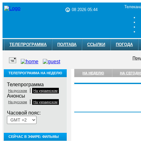
Телекан
08 2026 05:44
ТЕЛЕПРОГРАММА
ПОЛТАВА
ССЫЛКИ
ПОГОДА
Пре
ТЕЛЕПРОГРАММА НА НЕДЕЛЮ
НА НЕДЕЛЮ
НА СЕГОДН
Телепрограмма
|
На русском
На украинском
Анонсы
|
На русском
На украинском
Суббота, 8 августа
Часовой пояс:
СЕЙЧАС В ЭФИРЕ: ФИЛЬМЫ