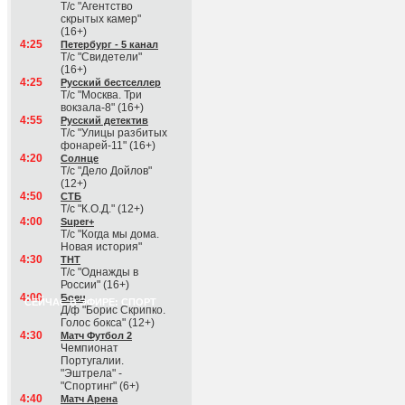
Т/с "Агентство
скрытых камер"
(16+)
4:25
Петербург - 5 канал
Т/с "Свидетели"
(16+)
4:25
Русский бестселлер
Т/с "Москва. Три
вокзала-8" (16+)
4:55
Русский детектив
Т/с "Улицы разбитых
фонарей-11" (16+)
4:20
Солнце
Т/с "Дело Дойлов"
(12+)
4:50
СТБ
Т/с "К.О.Д." (12+)
4:00
Super+
Т/с "Когда мы дома.
Новая история"
4:30
ТНТ
Т/с "Однажды в
России" (16+)
4:00
Боец
СЕЙЧАС В ЭФИРЕ: СПОРТ
Д/ф "Борис Скрипко.
Голос бокса" (12+)
4:30
Матч Футбол 2
Чемпионат
Португалии.
"Эштрела" -
"Спортинг" (6+)
4:40
Матч Арена