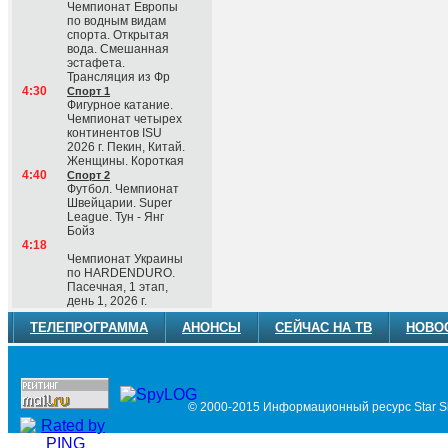
Чемпионат Европы
по водным видам
спорта. Открытая
вода. Смешанная
эстафета.
Трансляция из Фр
4:30
Спорт 1
Фигурное катание.
Чемпионат четырех
континентов ISU
2026 г. Пекин, Китай.
Женщины. Короткая
4:40
Спорт 2
Футбол. Чемпионат
Швейцарии. Super
League. Тун - Янг
Бойз
4:18
Чемпионат Украины
по HARDENDURO.
Пасечная, 1 этап,
день 1, 2026 г.
ТЕЛЕПРОГРАММА
АНОНСЫ
СЕЙЧАС НА ТВ
НОВО
© 2000-2015 Информационный ресурс Star Si