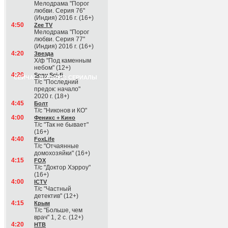
Мелодрама "Порог
любви. Серия 76"
(Индия) 2016 г. (16+)
4:50
Zee TV
Мелодрама "Порог
любви. Серия 77"
(Индия) 2016 г. (16+)
4:20
Звезда
Х/ф "Под каменным
небом" (12+)
4:20
Sony Sci-fi
СЕЙЧАС В ЭФИРЕ: СЕРИАЛЫ
Т/с "Последний
предок: начало"
2020 г. (18+)
4:45
Болт
Т/с "Никонов и КО"
4:00
Феникс + Кино
Т/с "Так не бывает"
(16+)
4:40
FoxLife
Т/с "Отчаянные
домохозяйки" (16+)
4:15
FOX
Т/с "Доктор Хэрроу"
(16+)
4:00
ICTV
Т/с "Частный
детектив" (12+)
4:15
Крым
Т/с "Больше, чем
врач" 1, 2 с. (12+)
4:20
НТВ