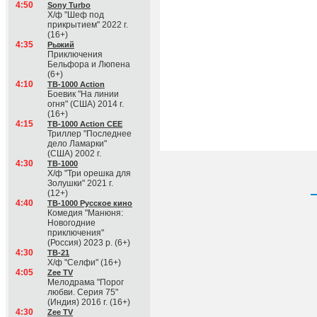
4:50
Sony Turbo
Х/ф "Шеф под
прикрытием" 2022 г.
(16+)
4:35
Рыжий
Приключения
Бельфора и Люпена
(6+)
4:10
ТВ-1000 Action
Боевик "На линии
огня" (США) 2014 г.
(16+)
4:15
ТВ-1000 Action CEE
Триллер "Последнее
дело Ламарки"
(США) 2002 г.
4:30
ТВ-1000
Х/ф "Три орешка для
Золушки" 2021 г.
(12+)
4:40
ТВ-1000 Русское кино
Комедия "Манюня:
Новогодние
приключения"
(Россия) 2023 р. (6+)
4:30
ТВ-21
Х/ф "Селфи" (16+)
4:05
Zee TV
Мелодрама "Порог
любви. Серия 75"
(Индия) 2016 г. (16+)
4:30
Zee TV