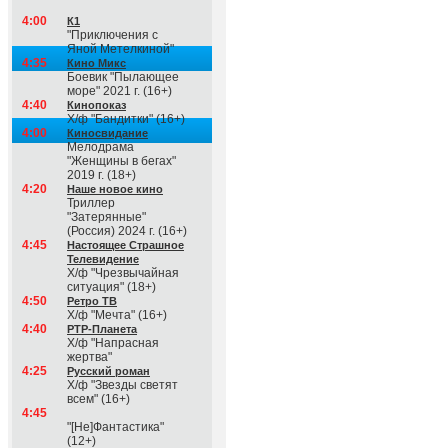
4:00
К1
"Приключения с
Яной Метелкиной"
4:35
Кино Микс
Боевик "Пылающее
море" 2021 г. (16+)
4:40
Кинопоказ
Х/ф "Бандитки" (16+)
4:00
Киносвидание
Мелодрама
"Женщины в бегах"
2019 г. (18+)
4:20
Наше новое кино
Триллер
"Затерянные"
(Россия) 2024 г. (16+)
4:45
Настоящее Страшное
Телевидение
Х/ф "Чрезвычайная
ситуация" (18+)
4:50
Ретро ТВ
Х/ф "Мечта" (16+)
4:40
РТР-Планета
Х/ф "Напрасная
жертва"
4:25
Русский роман
Х/ф "Звезды светят
всем" (16+)
4:45
"[Не]Фантастика"
(12+)