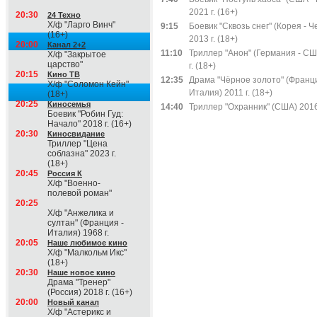
2021 г. (16+)
20:30
24 Техно
Х/ф "Ларго Винч"
9:15
Боевик "Сквозь снег" (Корея - Ч
(16+)
2013 г. (18+)
20:00
Канал 2+2
11:10
Триллер "Анон" (Германия - СШ
Х/ф "Закрытое
царство"
г. (18+)
20:15
Кино ТВ
12:35
Драма "Чёрное золото" (Франци
Х/ф "Соломон Кейн"
Италия) 2011 г. (18+)
(18+)
20:25
Киносемья
14:40
Триллер "Охранник" (США) 2016 
Боевик "Робин Гуд:
Начало" 2018 г. (16+)
20:30
Киносвидание
Триллер "Цена
соблазна" 2023 г.
(18+)
20:45
Россия К
Х/ф "Военно-
полевой роман"
20:25
Х/ф "Анжелика и
султан" (Франция -
Италия) 1968 г.
20:05
Наше любимое кино
Х/ф "Малкольм Икс"
(18+)
20:30
Наше новое кино
Драма "Тренер"
(Россия) 2018 г. (16+)
20:00
Новый канал
Х/ф "Астерикс и