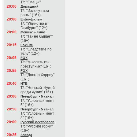
Т/с "Спецы"
20:00
Домашний
Т/с "Излечу твои
раны" (16+)
20:00
Enter-фильм
Т/с "Убийство в
Гамбурге" (12+)
20:00
Феникс + Кино
Т/с "Так не бывает"
(16+)
20:15
FoxLife
Т/с "Следствие по
телу" (12+)
20:05
FOX
Т/с "Мыслить как
преступник" (16+)
20:55
FOX
Т/с "Доктор Хэрроу"
(16+)
20:40
НТВ
Т/с "Невский. Чужой
среди чужих" (16+)
20:00
Петербург - 5 канал
Т/с "Условный мент
5" (16+)
20:50
Петербург - 5 канал
Т/с "Условный мент
5" (16+)
20:00
Русский бестселлер
Т/с "Русские горки"
(16+)
20:25
Звезда