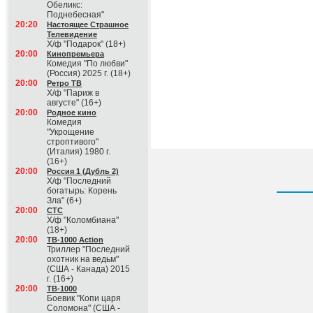
Обеликс:
Поднебесная"
20:20
Настоящее Страшное
Телевидение
Х/ф "Подарок" (18+)
20:00
Кинопремьера
Комедия "По любви"
(Россия) 2025 г. (18+)
20:00
Ретро ТВ
Х/ф "Париж в
августе" (16+)
20:00
Родное кино
Комедия
"Укрощение
строптивого"
(Италия) 1980 г.
(16+)
20:00
Россия 1 (Дубль 2)
Х/ф "Последний
богатырь: Корень
Зла" (6+)
20:00
СТС
Х/ф "Коломбиана"
(18+)
20:00
ТВ-1000 Action
Триллер "Последний
охотник на ведьм"
(США - Канада) 2015
г. (16+)
20:00
ТВ-1000
Боевик "Копи царя
Соломона" (США -