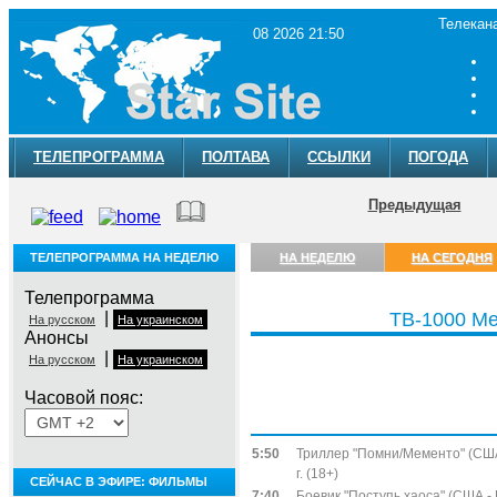
Телекан
08 2026 21:50
ТЕЛЕПРОГРАММА
ПОЛТАВА
ССЫЛКИ
ПОГОДА
Предыдущая
ТЕЛЕПРОГРАММА НА НЕДЕЛЮ
НА НЕДЕЛЮ
НА СЕГОДНЯ
Телепрограмма
|
ТВ-1000 Me
На русском
На украинском
Анонсы
|
На русском
На украинском
Часовой пояс:
Суббота, 8 августа
5:50
Триллер "Помни/Мементо" (СШ
г. (18+)
СЕЙЧАС В ЭФИРЕ: ФИЛЬМЫ
7:40
Боевик "Поступь хаоса" (США -