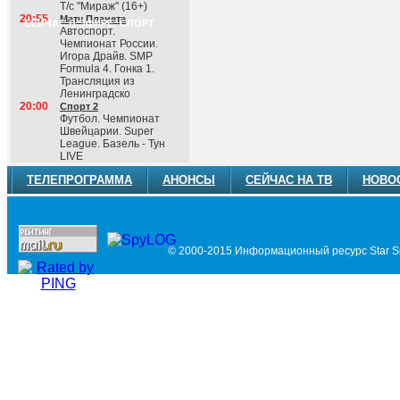
Т/с "Мираж" (16+)
20:55
Матч Планета
СЕЙЧАС В ЭФИРЕ: СПОРТ
Автоспорт.
Чемпионат России.
Игора Драйв. SMP
Formula 4. Гонка 1.
Трансляция из
Ленинградско
20:00
Спорт 2
Футбол. Чемпионат
Швейцарии. Super
League. Базель - Тун
LIVE
ТЕЛЕПРОГРАММА
АНОНСЫ
СЕЙЧАС НА ТВ
НОВО
© 2000-2015 Информационный ресурс Star Si