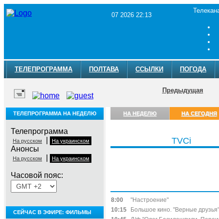
Телекан
07 2026 22:13
ТЕЛЕПРОГРАММА
ПОЛТАВА
ССЫЛКИ
ПОГОДА
Предыдущая
ТЕЛЕПРОГРАММА НА НЕДЕЛЮ
НА НЕДЕЛЮ
НА СЕГОДНЯ
Телепрограмма
|
TVCi
На русском
На украинском
Анонсы
|
На русском
На украинском
Часовой пояс:
Пятница, 7 августа
8:00
"Настроение"
10:15
Большое кино. "Верные друзья"
СЕЙЧАС В ЭФИРЕ: ФИЛЬМЫ