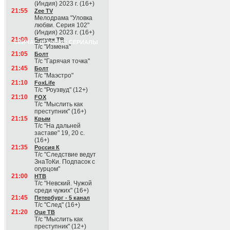
(Индия) 2023 г. (16+)
21:55
Zee TV
Мелодрама "Уловка
любви. Серия 102"
(Индия) 2023 г. (16+)
21:00
Бигуди ТВ
СЕЙЧАС В ЭФИРЕ: СЕРИАЛЫ
Т/с "Измена"
21:05
Болт
Т/с "Гарячая точка"
21:45
Болт
Т/с "Маэстро"
21:10
FoxLife
Т/с "Роузвуд" (12+)
21:10
FOX
Т/с "Мыслить как
преступник" (16+)
21:15
Крым
Т/с "На дальней
заставе" 19, 20 с.
(16+)
21:35
Россия К
Т/с "Следствие ведут
ЗнаТоКи. Подпасок с
огурцом"
21:00
НТВ
Т/с "Невский. Чужой
среди чужих" (16+)
21:45
Петербург - 5 канал
Т/с "След" (16+)
21:20
Оце ТВ
Т/с "Мыслить как
преступник" (12+)