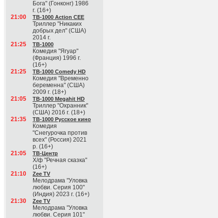
Бога" (Гонконг) 1986
г. (16+)
21:00
ТВ-1000 Action CEE
Триллер "Никаких
добрых дел" (США)
2014 г.
21:25
ТВ-1000
Комедия "Ягуар"
(Франция) 1996 г.
(16+)
21:25
ТВ-1000 Comedy HD
Комедия "Временно
беременна" (США)
2009 г. (18+)
21:05
ТВ-1000 Megahit HD
Триллер "Охранник"
(США) 2016 г. (18+)
21:35
ТВ-1000 Русское кино
Комедия
"Снегурочка против
всех" (Россия) 2021
р. (16+)
21:05
ТВ-Центр
Х/ф "Речная сказка"
(16+)
21:10
Zee TV
Мелодрама "Уловка
любви. Серия 100"
(Индия) 2023 г. (16+)
21:30
Zee TV
Мелодрама "Уловка
любви. Серия 101"