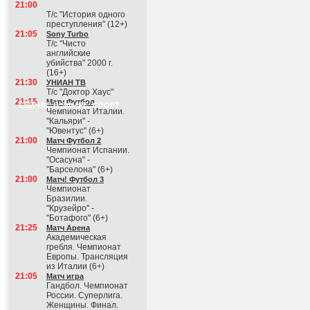
21:00
Т/с "История одного
преступления" (12+)
21:05
Sony Turbo
Т/с "Чисто
английские
убийства" 2000 г.
(16+)
21:30
УНИАН ТВ
Т/с "Доктор Хаус"
21:15
Матч Футбол
СЕЙЧАС В ЭФИРЕ: СПОРТ
Чемпионат Италии.
"Кальяри" -
"Ювентус" (6+)
21:00
Матч Футбол 2
Чемпионат Испании.
"Осасуна" -
"Барселона" (6+)
21:00
Матч! Футбол 3
Чемпионат
Бразилии.
"Крузейро" -
"Ботафого" (6+)
21:25
Матч Арена
Академическая
гребля. Чемпионат
Европы. Трансляция
из Италии (6+)
21:05
Матч игра
Гандбол. Чемпионат
России. Суперлига.
Женщины. Финал.