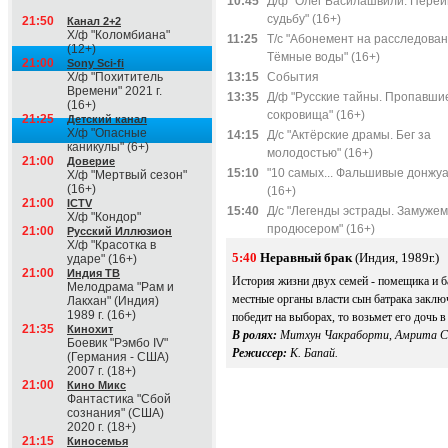
10:45
Д/ф "Олег Басилашвили. Переи
судьбу" (16+)
21:50
Канал 2+2
Х/ф "Коломбиана"
11:25
Т/с "Абонемент на расследован
(12+)
Тёмные воды" (16+)
21:00
Sony Sci-fi
Х/ф "Похититель
13:15
События
Времени" 2021 г.
13:35
Д/ф "Русские тайны. Пропавши
(16+)
сокровища" (16+)
21:25
Детский канал
Х/ф "Опасные
14:15
Д/с "Актёрские драмы. Бег за
каникулы" (6+)
молодостью" (16+)
21:00
Доверие
15:10
"10 самых... Фальшивые донжу
Х/ф "Мертвый сезон"
(16+)
(16+)
21:00
ICTV
15:40
Д/с "Легенды эстрады. Замужем
Х/ф "Кондор"
продюсером" (16+)
21:00
Русский Иллюзион
Х/ф "Красотка в
5:40
Неравный брак
(Индия, 1989г.)
ударе" (16+)
21:00
Индия ТВ
История жизни двух семей - помещика и б
Мелодрама "Рам и
местные органы власти сын батрака заклю
Лакхан" (Индия)
1989 г. (16+)
победит на выборах, то возьмет его дочь в
21:35
Кинохит
В ролях:
Митхун Чакраборти, Амрита С
Боевик "Рэмбо IV"
Режиссер:
К. Бапай.
(Германия - США)
2007 г. (18+)
21:00
Кино Микс
Фантастика "Сбой
сознания" (США)
2020 г. (18+)
21:15
Киносемья