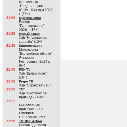
Фантастика
"Падение луны"
(США - Канада) 2022
г. (16+)
21:00
Мужское кино
Боевик
"Гуантанамера"
2026 г. (16+)
21:50
Новый канал
Х/ф "Неудержимая
свадьба" (12+)
21:30
Кинопремьера
Мелодрама
"Волшебное яблоко"
(Чешская
Республика) 2024 г.
(6+)
21:30
REN TV
Х/ф "Время псов"
(16+)
21:30
Ретро ТВ
Х/ф "Стрекоза" (16+)
21:00
ТЕТ
Х/ф "Охотники за
привидениями"
21:25
Рыболовные
приключения с
Евгением
Панасюком, 29 с.
21:50
ТВ-1000 Action
Боевик "Доспехи