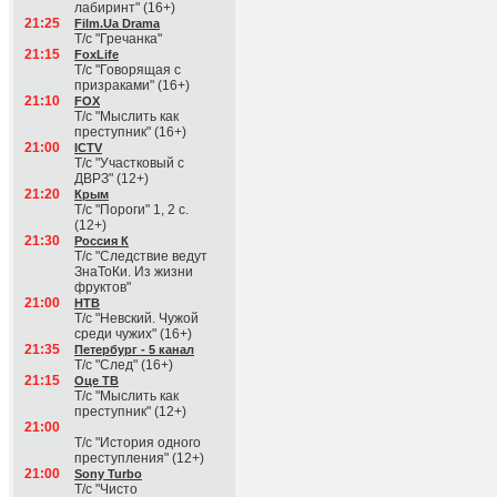
лабиринт" (16+)
21:25
Film.Ua Drama
Т/с "Гречанка"
21:15
FoxLife
Т/с "Говорящая с
призраками" (16+)
21:10
FOX
Т/с "Мыслить как
преступник" (16+)
21:00
ICTV
Т/с "Участковый с
ДВРЗ" (12+)
21:20
Крым
Т/с "Пороги" 1, 2 с.
(12+)
21:30
Россия К
Т/с "Следствие ведут
ЗнаТоКи. Из жизни
фруктов"
21:00
НТВ
Т/с "Невский. Чужой
среди чужих" (16+)
21:35
Петербург - 5 канал
Т/с "След" (16+)
21:15
Оце ТВ
Т/с "Мыслить как
преступник" (12+)
21:00
Т/с "История одного
преступления" (12+)
21:00
Sony Turbo
Т/с "Чисто