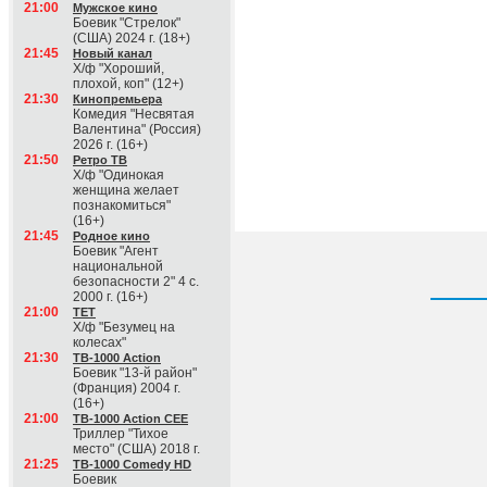
21:00
Мужское кино
Боевик "Стрелок"
(США) 2024 г. (18+)
21:45
Новый канал
Х/ф "Хороший,
плохой, коп" (12+)
21:30
Кинопремьера
Комедия "Несвятая
Валентина" (Россия)
2026 г. (16+)
21:50
Ретро ТВ
Х/ф "Одинокая
женщина желает
познакомиться"
(16+)
21:45
Родное кино
Боевик "Агент
национальной
безопасности 2" 4 с.
2000 г. (16+)
21:00
ТЕТ
Х/ф "Безумец на
колесах"
21:30
ТВ-1000 Action
Боевик "13-й район"
(Франция) 2004 г.
(16+)
21:00
ТВ-1000 Action CEE
Триллер "Тихое
место" (США) 2018 г.
21:25
ТВ-1000 Comedy HD
Боевик