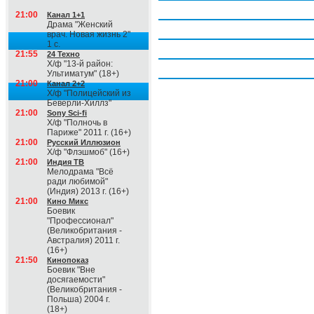
Четверг, 6 августа
21:00
Канал 1+1
Драма "Женский
Пятница, 7 августа
врач. Новая жизнь 2"
1 с.
Суббота, 8 августа
21:55
24 Техно
Х/ф "13-й район:
Воскресение, 9 августа
Ультиматум" (18+)
21:00
Канал 2+2
Х/ф "Полицейский из
Беверли-Хиллз"
21:00
Sony Sci-fi
Х/ф "Полночь в
Париже" 2011 г. (16+)
21:00
Русский Иллюзион
Х/ф "Флэшмоб" (16+)
21:00
Индия ТВ
Мелодрама "Всё
ради любимой"
(Индия) 2013 г. (16+)
21:00
Кино Микс
Боевик
"Профессионал"
(Великобритания -
Австралия) 2011 г.
(16+)
21:50
Кинопоказ
Боевик "Вне
досягаемости"
(Великобритания -
Польша) 2004 г.
(18+)