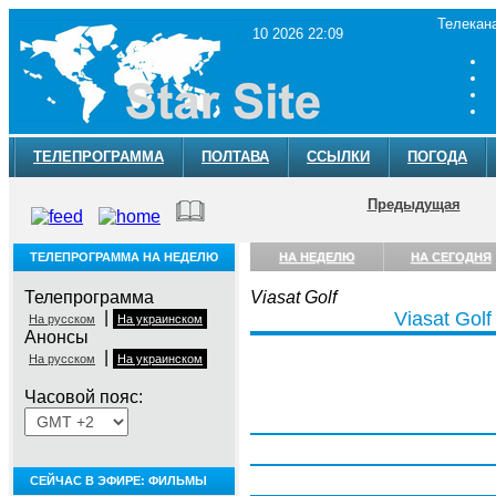
Телекан
10 2026 22:09
ТЕЛЕПРОГРАММА
ПОЛТАВА
ССЫЛКИ
ПОГОДА
Предыдущая
ТЕЛЕПРОГРАММА НА НЕДЕЛЮ
НА НЕДЕЛЮ
НА СЕГОДНЯ
Телепрограмма
Viasat Golf
|
Viasat Golf
На русском
На украинском
Анонсы
|
На русском
На украинском
Часовой пояс:
Понедельник, 3 августа
Вторник, 4 августа
Среда, 5 августа
СЕЙЧАС В ЭФИРЕ: ФИЛЬМЫ