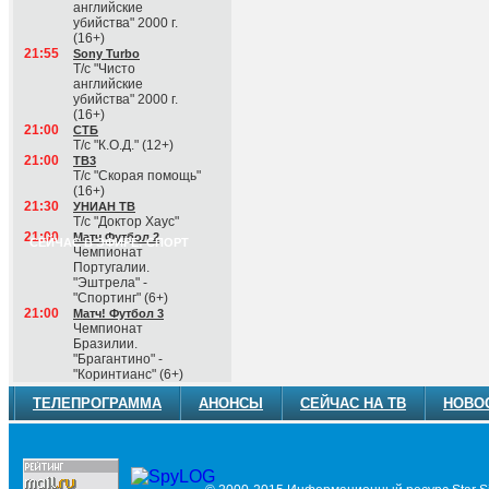
английские
убийства" 2000 г.
(16+)
21:55
Sony Turbo
Т/с "Чисто
английские
убийства" 2000 г.
(16+)
21:00
СТБ
Т/с "К.О.Д." (12+)
21:00
ТВ3
Т/с "Скорая помощь"
(16+)
21:30
УНИАН ТВ
Т/с "Доктор Хаус"
21:00
Матч Футбол 2
СЕЙЧАС В ЭФИРЕ: СПОРТ
Чемпионат
Португалии.
"Эштрела" -
"Спортинг" (6+)
21:00
Матч! Футбол 3
Чемпионат
Бразилии.
"Брагантино" -
"Коринтианс" (6+)
ТЕЛЕПРОГРАММА
АНОНСЫ
СЕЙЧАС НА ТВ
НОВО