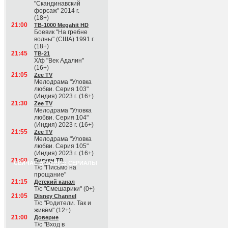
"Скандинавский
форсаж" 2014 г.
(18+)
21:00
ТВ-1000 Megahit HD
Боевик "На гребне
волны" (США) 1991 г.
(18+)
21:45
ТВ-21
Х/ф "Век Адалин"
(16+)
21:05
Zee TV
Мелодрама "Уловка
любви. Серия 103"
(Индия) 2023 г. (16+)
21:30
Zee TV
Мелодрама "Уловка
любви. Серия 104"
(Индия) 2023 г. (16+)
21:55
Zee TV
Мелодрама "Уловка
любви. Серия 105"
(Индия) 2023 г. (16+)
21:00
Бигуди ТВ
СЕЙЧАС В ЭФИРЕ: СЕРИАЛЫ
Т/с "Письмо на
прощание"
21:15
Детский канал
Т/с "Смешарики" (0+)
21:05
Disney Channel
Т/с "Родители. Так и
живём" (12+)
21:00
Доверие
Т/с "Вход в