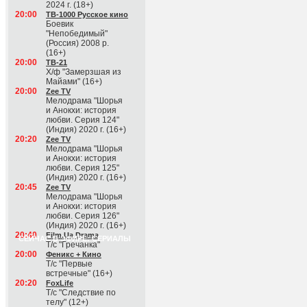
2024 г. (18+)
20:00
ТВ-1000 Русское кино
Боевик
"Непобедимый"
(Россия) 2008 р.
(16+)
20:00
ТВ-21
Х/ф "Замерзшая из
Майами" (16+)
20:00
Zee TV
Мелодрама "Шорья
и Анокхи: история
любви. Серия 124"
(Индия) 2020 г. (16+)
20:20
Zee TV
Мелодрама "Шорья
и Анокхи: история
любви. Серия 125"
(Индия) 2020 г. (16+)
20:45
Zee TV
Мелодрама "Шорья
и Анокхи: история
любви. Серия 126"
(Индия) 2020 г. (16+)
20:40
Film.Ua Drama
СЕЙЧАС В ЭФИРЕ: СЕРИАЛЫ
Т/с "Гречанка"
20:00
Феникс + Кино
Т/с "Первые
встречные" (16+)
20:20
FoxLife
Т/с "Следствие по
телу" (12+)