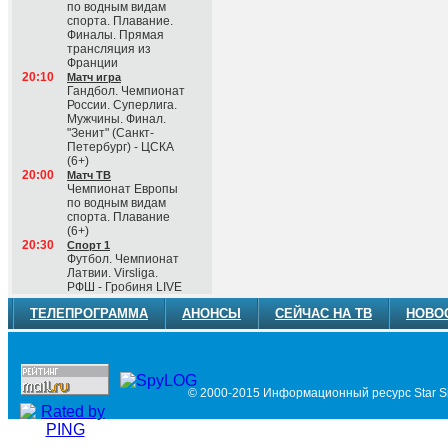
по водным видам
спорта. Плавание.
Финалы. Прямая
трансляция из
Франции
20:10
Матч игра
Гандбол. Чемпионат
России. Суперлига.
Мужчины. Финал.
"Зенит" (Санкт-
Петербург) - ЦСКА
(6+)
20:00
Матч ТВ
Чемпионат Европы
по водным видам
спорта. Плавание
(6+)
20:30
Спорт 1
Футбол. Чемпионат
Латвии. Virsliga.
РФШ - Гробиня LIVE
ТЕЛЕПРОГРАММА
АНОНСЫ
СЕЙЧАС НА ТВ
НОВО
© 2000-2015 Информационный ресурс Star Si