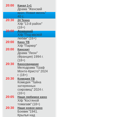
20:00
Канал 1+1
Драма "Женский
врач. Новая жизнь"
40 с.
20:30
24 Техно
Х/ф "13-й район"
(18+)
20:00
Домашний
Х/ф "Под маской
любви" (16+)
20:00
Кино ТВ
Х/ф "Паркер"
20:00
Кинохит
Драма "Леон"
(Франция) 1994 г.
(18+)
20:30
Киносвидание
Мелодрама "Граф
Монте-Кристо" 2024
г. (18+)
20:30
Комедия ТВ
Комедия "Тайна
затерянных
сокровищ" 2024 г.
(16+)
20:05
Наше любимое кино
Х/ф "Костяной
томагавк" (18+)
20:30
Наше новое кино
Боевик "1941.
Крылья над