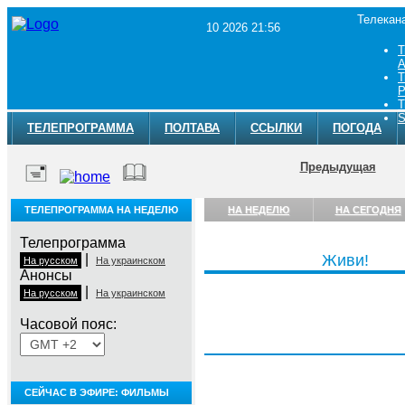
Телекан
10 2026 21:56
Т
A
Т
Р
Т
S
ТЕЛЕПРОГРАММА
ПОЛТАВА
ССЫЛКИ
ПОГОДА
Предыдущая
ТЕЛЕПРОГРАММА НА НЕДЕЛЮ
НА НЕДЕЛЮ
НА СЕГОДНЯ
Телепрограмма
|
Живи!
На русском
На украинском
Анонсы
|
На русском
На украинском
Часовой пояс:
Понедельник, 10 августа
СЕЙЧАС В ЭФИРЕ: ФИЛЬМЫ