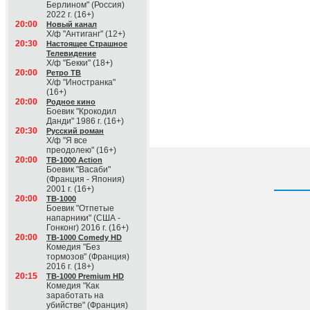
Берлином" (Россия)
2022 г. (16+)
20:00
Новый канал
Х/ф "Антиганг" (12+)
20:30
Настоящее Страшное
Телевидение
Х/ф "Бекки" (18+)
20:00
Ретро ТВ
Х/ф "Иностранка"
(16+)
20:00
Родное кино
Боевик "Крокодил
Данди" 1986 г. (16+)
20:30
Русский роман
Х/ф "Я все
преодолею" (16+)
20:00
ТВ-1000 Action
Боевик "Васаби"
(Франция - Япония)
2001 г. (16+)
20:00
ТВ-1000
Боевик "Отпетые
напарники" (США -
Гонконг) 2016 г. (16+)
20:00
ТВ-1000 Comedy HD
Комедия "Без
тормозов" (Франция)
2016 г. (18+)
20:15
ТВ-1000 Premium HD
Комедия "Как
заработать на
убийстве" (Франция)