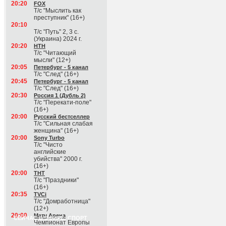
20:20
FOX
Т/с "Мыслить как
преступник" (16+)
20:10
Т/с "Путь" 2, 3 с.
(Украина) 2024 г.
20:20
НТН
Т/с "Читающий
мысли" (12+)
20:05
Петербург - 5 канал
Т/с "След" (16+)
20:45
Петербург - 5 канал
Т/с "След" (16+)
20:30
Россия 1 (Дубль 2)
Т/с "Перекати-поле"
(16+)
20:00
Русский бестселлер
Т/с "Сильная слабая
женщина" (16+)
20:00
Sony Turbo
Т/с "Чисто
английские
убийства" 2000 г.
(16+)
20:00
ТНТ
Т/с "Праздники"
(16+)
20:35
TVCi
Т/с "Домработница"
(12+)
20:00
Матч Арена
СЕЙЧАС В ЭФИРЕ: СПОРТ
Чемпионат Европы