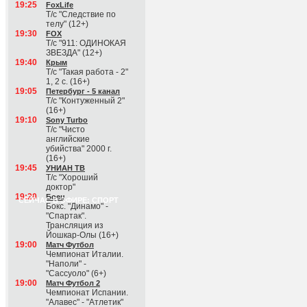
19:25
FoxLife
Т/с "Следствие по
телу" (12+)
19:30
FOX
Т/с "911: ОДИНОКАЯ
ЗВЕЗДА" (12+)
19:40
Крым
Т/с "Такая работа - 2"
1, 2 с. (16+)
19:05
Петербург - 5 канал
Т/с "Контуженный 2"
(16+)
19:10
Sony Turbo
Т/с "Чисто
английские
убийства" 2000 г.
(16+)
19:45
УНИАН ТВ
Т/с "Хороший
доктор"
19:20
Боец
СЕЙЧАС В ЭФИРЕ: СПОРТ
Бокс. "Динамо" -
"Спартак".
Трансляция из
Йошкар-Олы (16+)
19:00
Матч Футбол
Чемпионат Италии.
"Наполи" -
"Сассуоло" (6+)
19:00
Матч Футбол 2
Чемпионат Испании.
"Алавес" - "Атлетик"