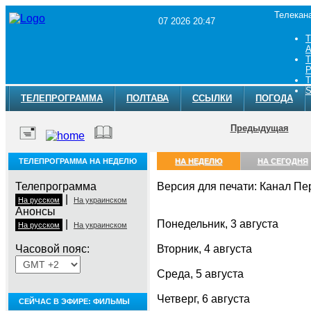
Телекан
07 2026 20:47
Т
A
Т
Р
Т
S
ТЕЛЕПРОГРАММА
ПОЛТАВА
ССЫЛКИ
ПОГОДА
Предыдущая
ТЕЛЕПРОГРАММА НА НЕДЕЛЮ
НА НЕДЕЛЮ
НА СЕГОДНЯ
Телепрограмма
Версия для печати: Канал П
|
На русском
На украинском
Анонсы
|
Понедельник, 3 августа
На русском
На украинском
Часовой пояс:
Вторник, 4 августа
Среда, 5 августа
Четверг, 6 августа
СЕЙЧАС В ЭФИРЕ: ФИЛЬМЫ