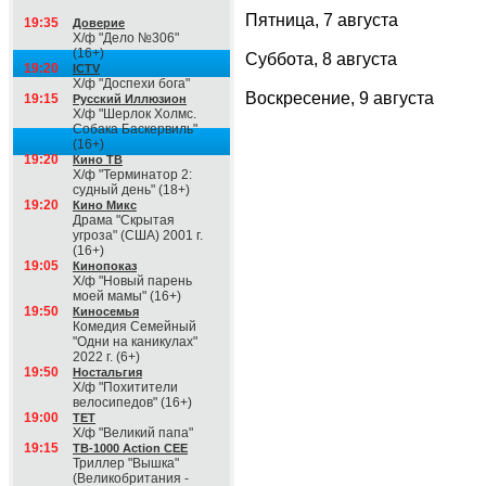
Пятница, 7 августа
19:35
Доверие
Х/ф "Дело №306"
(16+)
Суббота, 8 августа
19:20
ICTV
Х/ф "Доспехи бога"
Воскресение, 9 августа
19:15
Русский Иллюзион
Х/ф "Шерлок Холмс.
Собака Баскервиль"
(16+)
19:20
Кино ТВ
Х/ф "Терминатор 2:
судный день" (18+)
19:20
Кино Микс
Драма "Скрытая
угроза" (США) 2001 г.
(16+)
19:05
Кинопоказ
Х/ф "Новый парень
моей мамы" (16+)
19:50
Киносемья
Комедия Семейный
"Одни на каникулах"
2022 г. (6+)
19:50
Ностальгия
Х/ф "Похитители
велосипедов" (16+)
19:00
ТЕТ
Х/ф "Великий папа"
19:15
ТВ-1000 Action CEE
Триллер "Вышка"
(Великобритания -