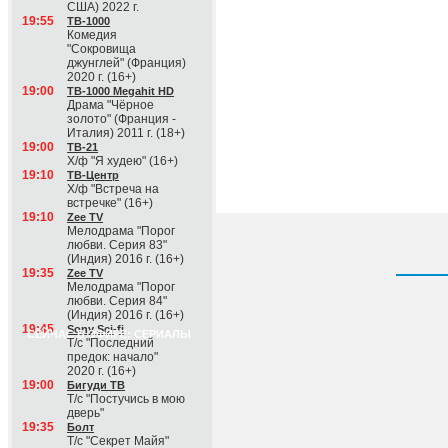
США) 2022 г.
19:55
ТВ-1000
Комедия
"Сокровища
джунглей" (Франция)
2020 г. (16+)
19:00
ТВ-1000 Megahit HD
Драма "Чёрное
золото" (Франция -
Италия) 2011 г. (18+)
19:00
ТВ-21
Х/ф "Я худею" (16+)
19:10
ТВ-Центр
Х/ф "Встреча на
встречке" (16+)
19:10
Zee TV
Мелодрама "Порог
любви. Серия 83"
(Индия) 2016 г. (16+)
19:35
Zee TV
Мелодрама "Порог
любви. Серия 84"
(Индия) 2016 г. (16+)
19:45
Sony Sci-fi
СЕЙЧАС В ЭФИРЕ: СЕРИАЛЫ
Т/с "Последний
предок: начало"
2020 г. (16+)
19:00
Бигуди ТВ
Т/с "Постучись в мою
дверь"
19:35
Болт
Т/с "Секрет Майя"