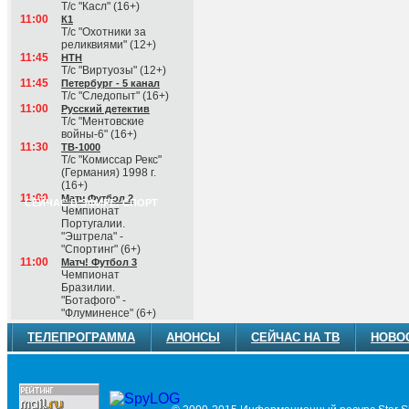
Т/с "Касл" (16+)
11:00
К1
Т/с "Охотники за
реликвиями" (12+)
11:45
НТН
Т/с "Виртуозы" (12+)
11:45
Петербург - 5 канал
Т/с "Следопыт" (16+)
11:00
Русский детектив
Т/с "Ментовские
войны-6" (16+)
11:30
ТВ-1000
Т/с "Комиссар Рекс"
(Германия) 1998 г.
(16+)
11:00
Матч Футбол 2
СЕЙЧАС В ЭФИРЕ: СПОРТ
Чемпионат
Португалии.
"Эштрела" -
"Спортинг" (6+)
11:00
Матч! Футбол 3
Чемпионат
Бразилии.
"Ботафого" -
"Флуминенсе" (6+)
ТЕЛЕПРОГРАММА
АНОНСЫ
СЕЙЧАС НА ТВ
НОВО