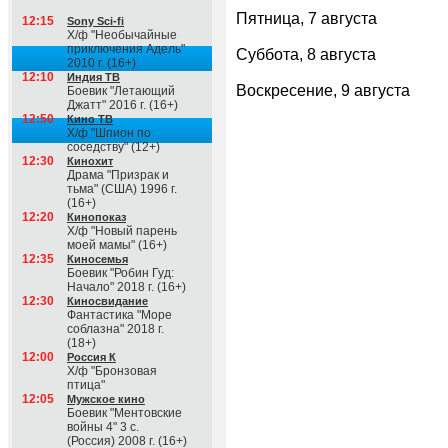
Пятница, 7 августа
12:15
Sony Sci-fi
Х/ф "Необычайные
приключения Адель"
Суббота, 8 августа
2010 г. (16+)
12:10
Индия ТВ
Воскресение, 9 августа
Боевик "Летающий
Джатт" 2016 г. (16+)
12:50
Кино ТВ
Х/ф "Шпион по
соседству" (12+)
12:30
Кинохит
Драма "Призрак и
тьма" (США) 1996 г.
(16+)
12:20
Кинопоказ
Х/ф "Новый парень
моей мамы" (16+)
12:35
Киносемья
Боевик "Робин Гуд:
Начало" 2018 г. (16+)
12:30
Киносвидание
Фантастика "Море
соблазна" 2018 г.
(18+)
12:00
Россия К
Х/ф "Бронзовая
птица"
12:05
Мужское кино
Боевик "Ментовские
войны 4" 3 с.
(Россия) 2008 г. (16+)