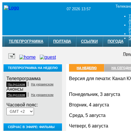
Телекан
07 2026 13:57
Т
A
Т
Р
Т
S
ТЕЛЕПРОГРАММА
ПОЛТАВА
ССЫЛКИ
ПОГОДА
Пре
ТЕЛЕПРОГРАММА НА НЕДЕЛЮ
НА НЕДЕЛЮ
НА СЕГОДН
Телепрограмма
Версия для печати: Канал 
|
На русском
На украинском
Анонсы
|
Понедельник, 3 августа
На русском
На украинском
Часовой пояс:
Вторник, 4 августа
Среда, 5 августа
Четверг, 6 августа
СЕЙЧАС В ЭФИРЕ: ФИЛЬМЫ