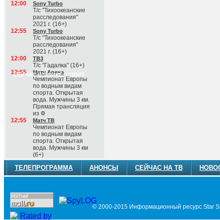
12:00
Sony Turbo
Т/с "Тихоокеанские
расследования"
2021 г. (16+)
12:55
Sony Turbo
Т/с "Тихоокеанские
расследования"
2021 г. (16+)
12:00
ТВ3
Т/с "Гадалка" (16+)
12:55
Матч Арена
СЕЙЧАС В ЭФИРЕ: СПОРТ
Чемпионат Европы
по водным видам
спорта. Открытая
вода. Мужчины 3 км.
Прямая трансляция
из Ф
12:55
Матч ТВ
Чемпионат Европы
по водным видам
спорта. Открытая
вода. Мужчины 3 км
(6+)
ТЕЛЕПРОГРАММА
АНОНСЫ
СЕЙЧАС НА ТВ
НОВО
© 2000-2015 Информационный ресурс Star Si