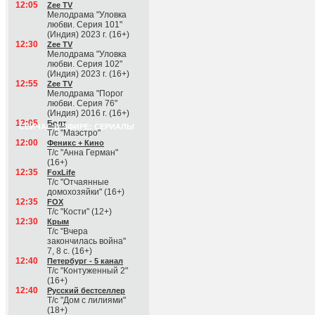
12:05
Zee TV
Мелодрама "Уловка
любви. Серия 101"
(Индия) 2023 г. (16+)
12:30
Zee TV
Мелодрама "Уловка
любви. Серия 102"
(Индия) 2023 г. (16+)
12:55
Zee TV
Мелодрама "Порог
любви. Серия 76"
(Индия) 2016 г. (16+)
12:05
Болт
СЕЙЧАС В ЭФИРЕ: СЕРИАЛЫ
Т/с "Маэстро"
12:00
Феникс + Кино
Т/с "Анна Герман"
(16+)
12:35
FoxLife
Т/с "Отчаянные
домохозяйки" (16+)
12:35
FOX
Т/с "Кости" (12+)
12:30
Крым
Т/с "Вчера
закончилась война"
7, 8 с. (16+)
12:40
Петербург - 5 канал
Т/с "Контуженный 2"
(16+)
12:40
Русский бестселлер
Т/с "Дом с лилиями"
(18+)