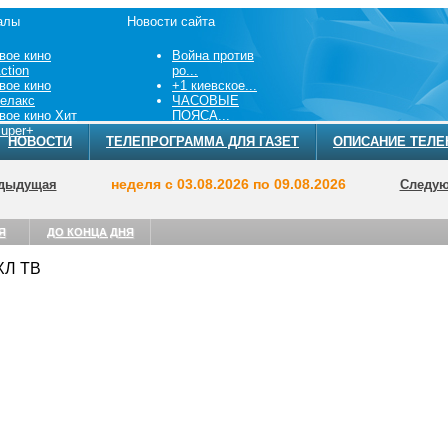
алы
Новости сайта
вое кино
Война против
ction
ро...
вое кино
+1 киевское...
елакс
ЧАСОВЫЕ
вое кино Хит
ПОЯСА...
uper+
НОВОСТИ
ТЕЛЕПРОГРАММА ДЛЯ ГАЗЕТ
ОПИСАНИЕ ТЕЛЕ
неделя с 03.08.2026 по 09.08.2026
дыдущая
Следу
Я
ДО КОНЦА ДНЯ
КХЛ ТВ