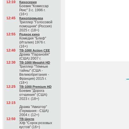
12:10
Киносерия
Боевик "Комиссар
Рекс" 3 с. 1996 г.
(16+)
12:45
Кинопремьера
Триллер "Голосовой
помощник" (Россия)
2025 г. (18+)
12:55
Родное кино
Комедия "Блеф"
(Италия) 1976 г.
(16+)
12:40
ТВ-1000 Action CEE
Драма "Паранойя"
(США) 2007 г.
12:30
ТВ-1000 Megahit HD
Триллер "Тёмные
тайны" (США -
Великобритания -
Франция) 2015 г.
(18+)
12:25
ТВ-1000 Premium HD
Боевик "Дорога
отчаяния" (США)
2023 г. (18+)
12:15
Драма "Авиатор"
(Германия - США)
2004 г. (12+)
12:50
ТВ-Центр
Х/ф "Сорок розовых
кустов" (16+)