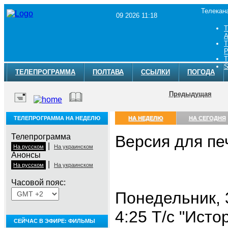
Телекан
09 2026 11:18
Т
A
Т
Р
Т
S
ТЕЛЕПРОГРАММА
ПОЛТАВА
ССЫЛКИ
ПОГОДА
Предыдущая
ТЕЛЕПРОГРАММА НА НЕДЕЛЮ
НА НЕДЕЛЮ
НА СЕГОДНЯ
Телепрограмма
Версия для пе
|
На русском
На украинском
Анонсы
|
На русском
На украинском
Часовой пояс:
Понедельник, 
4:25 Т/с "Исто
СЕЙЧАС В ЭФИРЕ: ФИЛЬМЫ