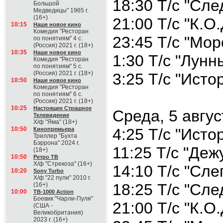
18:30 Т/с "Сле
Большой
Медведицы" 1965 г.
(16+)
21:00 Т/с "К.О.
10:15
Наше новое кино
Комедия "Ресторан
23:45 Т/с "Мор
по понятиям" 4 с.
(Россия) 2021 г. (18+)
10:35
Наше новое кино
1:30 Т/с "Лунн
Комедия "Ресторан
по понятиям" 5 с.
(Россия) 2021 г. (18+)
3:25 Т/с "Исто
10:50
Наше новое кино
Комедия "Ресторан
по понятиям" 6 с.
(Россия) 2021 г. (18+)
10:25
Настоящее Страшное
Среда, 5 авгус
Телевидение
Х/ф "Яма" (18+)
10:50
4:25 Т/с "Исто
Кинопремьера
Триллер "Бухта
Бэррона" 2024 г.
11:25 Т/с "Деж
(18+)
10:50
Ретро ТВ
Х/ф "Стрекоза" (16+)
14:10 Т/с "Сле
10:20
Sony Turbo
Х/ф "22 пули" 2010 г.
18:25 Т/с "Сле
(16+)
10:00
ТВ-1000 Action
Боевик "Чарли-Пуля"
21:00 Т/с "К.О.
(США -
Великобритания)
2023 г. (16+)