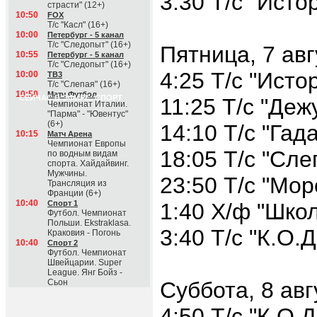
3:30 Т/с "Исто
страсти" (12+)
10:50
FOX
Т/с "Касл" (16+)
10:00
Петербург - 5 канал
Т/с "Следопыт" (16+)
Пятница, 7 авг
10:55
Петербург - 5 канал
Т/с "Следопыт" (16+)
4:25 Т/с "Исто
10:00
ТВ3
Т/с "Слепая" (16+)
10:50
Матч Футбол
СЕЙЧАС В ЭФИРЕ: СПОРТ
11:25 Т/с "Деж
Чемпионат Италии.
"Парма" - "Ювентус"
(6+)
14:10 Т/с "Гад
10:15
Матч Арена
Чемпионат Европы
18:05 Т/с "Сле
по водным видам
спорта. Хайдайвинг.
Мужчины.
23:50 Т/с "Мор
Трансляция из
Франции (6+)
10:40
Спорт 1
1:40 Х/ф "Шко
Футбол. Чемпионат
Польши. Ekstraklasa.
3:40 Т/с "К.О.Д
Краковия - Погонь
10:40
Спорт 2
Футбол. Чемпионат
Швейцарии. Super
League. Янг Бойз -
Сьон
Суббота, 8 авг
4:50 Т/с "К.О.Д