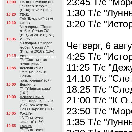
23:45 Т/с "Мор
10:00
ТВ-1000 Premium HD
Триллер "Игрок"
1:30 Т/с "Лунн
(США) 2024 г. (18+)
10:20
ТВ-21
Х/ф "Шугалей" (18+)
3:20 Т/с "Исто
10:10
Zee TV
Мелодрама "Порог
любви. Серия 76"
(Индия) 2016 г. (16+)
10:35
Zee TV
Четверг, 6 авг
Мелодрама "Порог
любви. Серия 77"
(Индия) 2016 г. (16+)
4:25 Т/с "Исто
10:15
Болт
СЕЙЧАС В ЭФИРЕ: СЕРИАЛЫ
Т/с "Охотники за
реликвиями"
11:25 Т/с "Деж
10:55
Детский канал
Т/с "Смешарики.
14:10 Т/с "Сле
Новые
приключения" (0+)
10:00
Дом Кино
18:25 Т/с "Сле
Т/с "Убойная сила"
(16+)
10:00
21:00 Т/с "К.О.
Феникс + Кино
Т/с "Опера. Хроники
убойного отдела.
23:50 Т/с "Мор
Новая версия" (18+)
10:05
FoxLife
Т/с "Анатомия
1:35 Т/с "Лунн
страсти" (12+)
10:55
FoxLife
Т/с "Анатомия