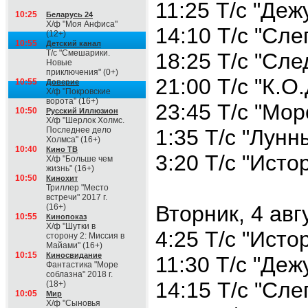
11:25 Т/с "Деж
10:25
Беларусь 24
Х/ф "Моя Анфиса"
14:10 Т/с "Сле
(12+)
10:55
Детский канал
Т/с "Смешарики.
18:25 Т/с "Сле
Новые
приключения" (0+)
21:00 Т/с "К.О.
10:55
Доверие
Х/ф "Покровские
ворота" (16+)
23:45 Т/с "Мор
10:50
Русский Иллюзион
Х/ф "Шерлок Холмс.
Последнее дело
1:35 Т/с "Лунн
Холмса" (16+)
10:40
Кино ТВ
3:20 Т/с "Исто
Х/ф "Больше чем
жизнь" (16+)
10:50
Кинохит
Триллер "Место
встречи" 2017 г.
Вторник, 4 авг
(16+)
10:55
Кинопоказ
Х/ф "Шутки в
4:25 Т/с "Исто
сторону 2: Миссия в
Майами" (16+)
10:15
Киносвидание
11:30 Т/с "Деж
Фантастика "Море
соблазна" 2018 г.
14:15 Т/с "Сле
(18+)
10:05
Мир
Х/ф "Сыновья