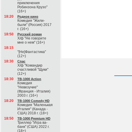
приключения
Робинзона Крузо"
(16+)
18:20
Родное кино
Комедия "Жили-
были" (Россия) 2017
г. (16+)
18:50
Русский роман
Х/ф "Не говорите
мне о нем" (16+)
18:15
"[Не]Фантастика"
(12+)
18:30
Спас
Х/ф "Командир
счастливой "Щуки"
(12+)
18:30
ТВ-1000 Action
Комедия
"Невезучие"
(Франция - Италия)
2003 г. (16+)
18:20
ТВ-1000 Comedy HD
Комедия "Маленькая
Италия" (Канада -
США) 2018 г. (18+)
18:50
ТВ-1000 Premium HD
Триллер "Игра ва-
банк" (США) 2022 г.
(18+)