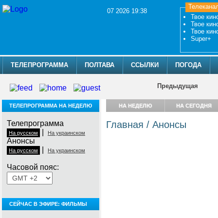
Телекана
07 2026 19:38
Твое кин
Твое кин
Твое кин
Super+
ТЕЛЕПРОГРАММА
ПОЛТАВА
ССЫЛКИ
ПОГОДА
Предыдущая
ТЕЛЕПРОГРАММА НА НЕДЕЛЮ
НА НЕДЕЛЮ
НА СЕГОДНЯ
Телепрограмма
Главная
/
Анонсы
|
На русском
На украинском
Анонсы
|
На русском
На украинском
Часовой пояс:
СЕЙЧАС В ЭФИРЕ: ФИЛЬМЫ