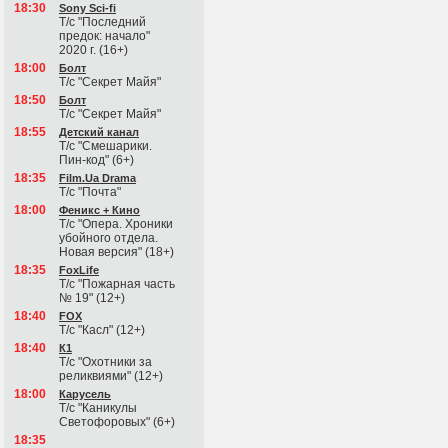
18:30
Sony Sci-fi
Т/с "Последний
предок: начало"
2020 г. (16+)
18:00
Болт
Т/с "Секрет Майя"
18:50
Болт
Т/с "Секрет Майя"
18:55
Детский канал
Т/с "Смешарики.
Пин-код" (6+)
18:35
Film.Ua Drama
Т/с "Почта"
18:00
Феникс + Кино
Т/с "Опера. Хроники
убойного отдела.
Новая версия" (18+)
18:35
FoxLife
Т/с "Пожарная часть
№ 19" (12+)
18:40
FOX
Т/с "Касл" (12+)
18:40
К1
Т/с "Охотники за
реликвиями" (12+)
18:00
Карусель
Т/с "Каникулы
Светофоровых" (6+)
18:35