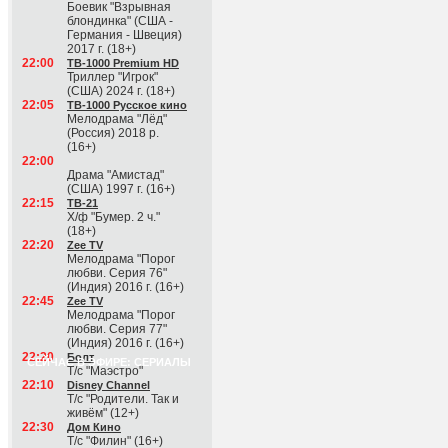
Боевик "Взрывная
блондинка" (США -
Германия - Швеция)
2017 г. (18+)
22:00
ТВ-1000 Premium HD
Триллер "Игрок"
(США) 2024 г. (18+)
22:05
ТВ-1000 Русское кино
Мелодрама "Лёд"
(Россия) 2018 р.
(16+)
22:00
Драма "Амистад"
(США) 1997 г. (16+)
22:15
ТВ-21
Х/ф "Бумер. 2 ч."
(18+)
22:20
Zee TV
Мелодрама "Порог
любви. Серия 76"
(Индия) 2016 г. (16+)
22:45
Zee TV
Мелодрама "Порог
любви. Серия 77"
(Индия) 2016 г. (16+)
22:20
Болт
СЕЙЧАС В ЭФИРЕ: СЕРИАЛЫ
Т/с "Маэстро"
22:10
Disney Channel
Т/с "Родители. Так и
живём" (12+)
22:30
Дом Кино
Т/с "Филин" (16+)