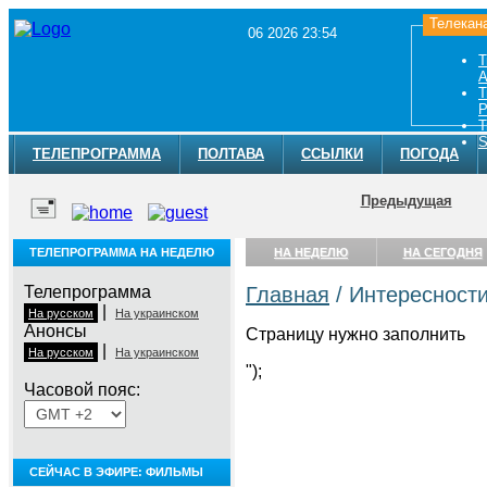
Телекан
06 2026 23:54
Т
A
Т
Р
Т
S
ТЕЛЕПРОГРАММА
ПОЛТАВА
ССЫЛКИ
ПОГОДА
Предыдущая
ТЕЛЕПРОГРАММА НА НЕДЕЛЮ
НА НЕДЕЛЮ
НА СЕГОДНЯ
Телепрограмма
Главная
/ Интересност
|
На русском
На украинском
Анонсы
Страницу нужно заполнить
|
На русском
На украинском
");
Часовой пояс:
СЕЙЧАС В ЭФИРЕ: ФИЛЬМЫ