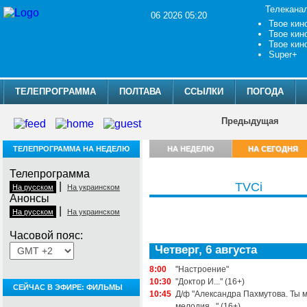
Телекана
06 2026 05:20
Твое кин
Твое кин
Твое кин
Super+
ТЕЛЕПРОГРАММА
ПОЛТАВА
ССЫЛКИ
ПОГОДА
Предыдущая
ТЕЛЕПРОГРАММА НА НЕДЕЛЮ
НА НЕДЕЛЮ
НА СЕГОДНЯ
Телепрограмма
|
TVCi
На русском
На украинском
Анонсы
|
На русском
На украинском
Часовой пояс:
Четверг, 6 августа
8:00
"Настроение"
10:30
"Доктор И..." (16+)
СЕЙЧАС В ЭФИРЕ: ФИЛЬМЫ
10:45
Д/ф "Александра Пахмутова. Ты 
мелодия..." (16+)