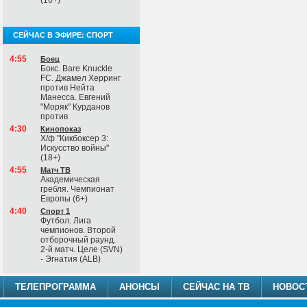
(16+)
СЕЙЧАС В ЭФИРЕ: СПОРТ
4:55
Боец
Бокс. Bare Knuckle
FC. Джамел Херринг
против Нейта
Манесса. Евгений
"Моряк" Курданов
против
4:30
Кинопоказ
Х/ф "Кикбоксер 3:
Искусство войны"
(18+)
4:55
Матч ТВ
Академическая
гребля. Чемпионат
Европы (6+)
4:40
Спорт 1
Футбол. Лига
чемпионов. Второй
отборочный раунд.
2-й матч. Целе (SVN)
- Эгнатия (ALB)
ТЕЛЕПРОГРАММА
АНОНСЫ
СЕЙЧАС НА ТВ
НОВОС