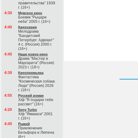
правительства" 1939
г. (16+)
4:30
Мужское кино
Боевик "Рыцари
неба" 2005 г. (16+)
4:40
Киносерия
Мелодрама
"Бандитский
Петербург: Адвокат"
4 с. (Россия) 2000 г.
(16+)
4:45
Наше новое кино
Драма "Мастер и
Маргарита" (Россия)
2023 г. (18+)
4:30
Кинопремьера
Фантастика
"Космическая собака
Лида" (Россия) 2026
г. (16+)
4:55
Русский роман
Х/ф "Я подарю тебе
рассвет" (16+)
4:20
Sony Turbo
Х/ф "Ямакаси" 2001
г. (16+)
4:45
Рыжий
Приключения
Бельфора и Люпена
(6+)