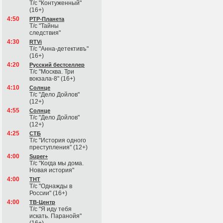
Т/с "Контуженный"
(16+)
4:50
РТР-Планета
Т/с "Тайны
следствия"
4:30
RTVi
Т/с "Анна-детективъ"
(16+)
4:20
Русский бестселлер
Т/с "Москва. Три
вокзала-8" (16+)
4:10
Солнце
Т/с "Дело Дойлов"
(12+)
4:55
Солнце
Т/с "Дело Дойлов"
(12+)
4:25
СТБ
Т/с "История одного
преступления" (12+)
4:00
Super+
Т/с "Когда мы дома.
Новая история"
4:00
ТНТ
Т/с "Однажды в
России" (16+)
4:00
ТВ-Центр
Т/с "Я иду тебя
искать. Паранойя"