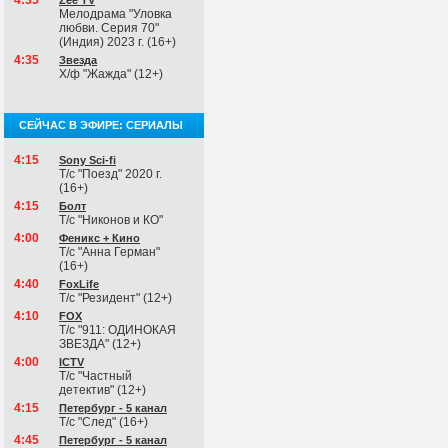
4:35
Zee TV
Мелодрама "Уловка
любви. Серия 70"
(Индия) 2023 г. (16+)
4:35
Звезда
Х/ф "Жажда" (12+)
СЕЙЧАС В ЭФИРЕ: СЕРИАЛЫ
4:15
Sony Sci-fi
Т/с "Поезд" 2020 г.
(16+)
4:15
Болт
Т/с "Никонов и КО"
4:00
Феникс + Кино
Т/с "Анна Герман"
(16+)
4:40
FoxLife
Т/с "Резидент" (12+)
4:10
FOX
Т/с "911: ОДИНОКАЯ
ЗВЕЗДА" (12+)
4:00
ICTV
Т/с "Частный
детектив" (12+)
4:15
Петербург - 5 канал
Т/с "След" (16+)
4:45
Петербург - 5 канал