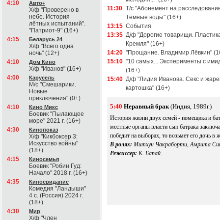
4:10
Авто+
11:30
Т/с "Абонемент на расследование
Х/ф "Проверено в
небе. История
Тёмные воды" (16+)
лётных испытаний".
13:15
События
"Патриот-9" (16+)
13:35
Д/ф "Дорогие товарищи. Пластик
4:15
Беларусь 24
Кремля" (16+)
Х/ф "Всего одна
14:20
"Прощание. Владимир Лёвкин" (1
ночь" (12+)
15:10
"10 самых... Эксперименты с ими
4:10
Дом Кино
Х/ф "Иванов" (16+)
(16+)
4:00
Карусель
15:40
Д/ф "Лидия Иванова. Секс и жар
М/с "Смешарики.
картошка" (16+)
Новые
приключения" (0+)
5:40
Неравный брак
(Индия, 1989г.)
4:10
Кино Микс
Боевик "Пылающее
История жизни двух семей - помещика и ба
море" 2021 г. (16+)
местные органы власти сын батрака заключа
4:30
Кинопоказ
победит на выборах, то возьмет его дочь в ж
Х/ф "Кикбоксер 3:
Искусство войны"
В ролях:
Митхун Чакраборти, Амрита Син
(18+)
Режиссер:
К. Бапай.
4:15
Киносемья
Боевик "Робин Гуд:
Начало" 2018 г. (16+)
4:35
Киносвидание
Комедия "Ландыши"
4 с. (Россия) 2024 г.
(18+)
4:30
Мир
Х/ф "Член