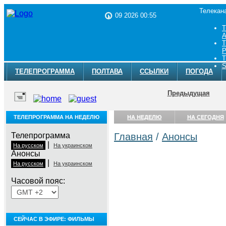
Телекан
09 2026 00:55
Т
A
Т
Р
Т
S
ТЕЛЕПРОГРАММА
ПОЛТАВА
ССЫЛКИ
ПОГОДА
Предыдущая
ТЕЛЕПРОГРАММА НА НЕДЕЛЮ
НА НЕДЕЛЮ
НА СЕГОДНЯ
Телепрограмма
Главная
/
Анонсы
|
На русском
На украинском
Анонсы
|
На русском
На украинском
Часовой пояс:
СЕЙЧАС В ЭФИРЕ: ФИЛЬМЫ