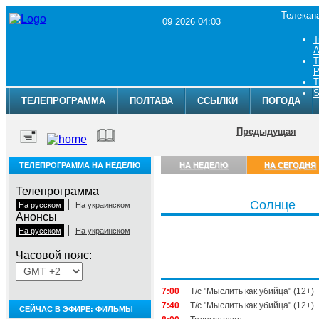
Телекан
09 2026 04:03
Т
A
Т
Р
Т
S
ТЕЛЕПРОГРАММА
ПОЛТАВА
ССЫЛКИ
ПОГОДА
Предыдущая
ТЕЛЕПРОГРАММА НА НЕДЕЛЮ
НА НЕДЕЛЮ
НА СЕГОДНЯ
Телепрограмма
|
Солнце
На русском
На украинском
Анонсы
|
На русском
На украинском
Часовой пояс:
Воскресенье, 9 августа
7:00
Т/с "Мыслить как убийца" (12+)
7:40
Т/с "Мыслить как убийца" (12+)
СЕЙЧАС В ЭФИРЕ: ФИЛЬМЫ