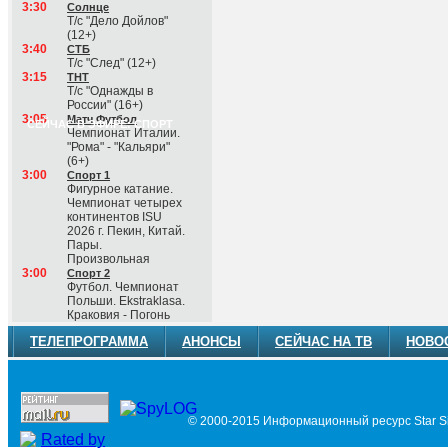
3:30
Солнце
Т/с "Дело Дойлов"
(12+)
3:40
СТБ
Т/с "След" (12+)
3:15
ТНТ
Т/с "Однажды в
России" (16+)
3:05
Матч Футбол
СЕЙЧАС В ЭФИРЕ: СПОРТ
Чемпионат Италии.
"Рома" - "Кальяри"
(6+)
3:00
Спорт 1
Фигурное катание.
Чемпионат четырех
континентов ISU
2026 г. Пекин, Китай.
Пары.
Произвольная
3:00
Спорт 2
Футбол. Чемпионат
Польши. Ekstraklasa.
Краковия - Погонь
ТЕЛЕПРОГРАММА
АНОНСЫ
СЕЙЧАС НА ТВ
НОВО
© 2000-2015 Информационный ресурс Star Si