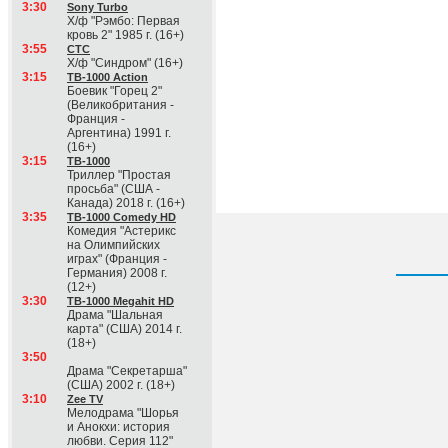
3:30
Sony Turbo
Х/ф "Рэмбо: Первая
кровь 2" 1985 г. (16+)
3:55
СТС
Х/ф "Синдром" (16+)
3:15
ТВ-1000 Action
Боевик "Горец 2"
(Великобритания -
Франция -
Аргентина) 1991 г.
(16+)
3:15
ТВ-1000
Триллер "Простая
просьба" (США -
Канада) 2018 г. (16+)
3:35
ТВ-1000 Comedy HD
Комедия "Астерикс
на Олимпийских
играх" (Франция -
Германия) 2008 г.
(12+)
3:30
ТВ-1000 Megahit HD
Драма "Шальная
карта" (США) 2014 г.
(18+)
3:50
Драма "Секретарша"
(США) 2002 г. (18+)
3:10
Zee TV
Мелодрама "Шорья
и Анокхи: история
любви. Серия 112"