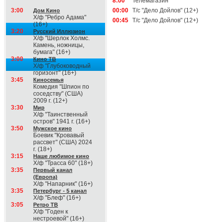
8:00
Телемагазин
3:00
00:00
Т/с "Дело Дойлов" (12+)
Дом Кино
Х/ф "Ребро Адама"
00:45
Т/с "Дело Дойлов" (12+)
(16+)
3:20
Русский Иллюзион
Х/ф "Шерлок Холмс.
Камень, ножницы,
бумага" (16+)
3:00
Кино ТВ
Х/ф "Глубоководный
горизонт" (16+)
3:45
Киносемья
Комедия "Шпион по
соседству" (США)
2009 г. (12+)
3:30
Мир
Х/ф "Таинственный
остров" 1941 г. (16+)
3:50
Мужское кино
Боевик "Кровавый
рассвет" (США) 2024
г. (18+)
3:15
Наше любимое кино
Х/ф "Трасса 60" (18+)
3:35
Первый канал
(Европа)
Х/ф "Напарник" (16+)
3:35
Петербург - 5 канал
Х/ф "Блеф" (16+)
3:05
Ретро ТВ
Х/ф "Годен к
нестроевой" (16+)