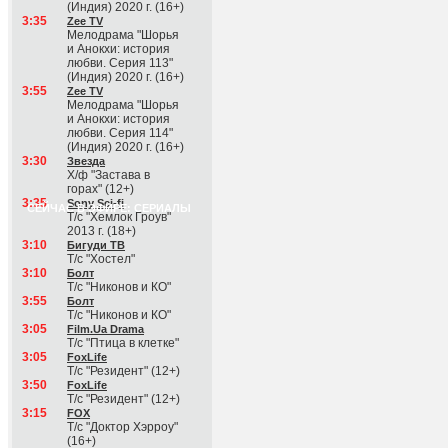
(Индия) 2020 г. (16+)
3:35
Zee TV
Мелодрама "Шорья
и Анокхи: история
любви. Серия 113"
(Индия) 2020 г. (16+)
3:55
Zee TV
Мелодрама "Шорья
и Анокхи: история
любви. Серия 114"
(Индия) 2020 г. (16+)
3:30
Звезда
Х/ф "Застава в
горах" (12+)
3:35
Sony Sci-fi
СЕЙЧАС В ЭФИРЕ: СЕРИАЛЫ
Т/с "Хемлок Гроув"
2013 г. (18+)
3:10
Бигуди ТВ
Т/с "Хостел"
3:10
Болт
Т/с "Никонов и КО"
3:55
Болт
Т/с "Никонов и КО"
3:05
Film.Ua Drama
Т/с "Птица в клетке"
3:05
FoxLife
Т/с "Резидент" (12+)
3:50
FoxLife
Т/с "Резидент" (12+)
3:15
FOX
Т/с "Доктор Хэрроу"
(16+)