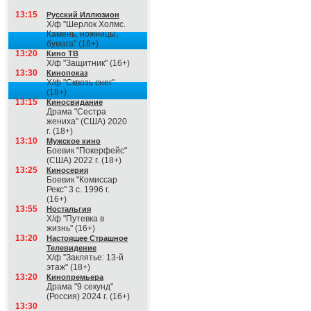
13:15
Русский Иллюзион
Х/ф "Шерлок Холмс.
Камень, ножницы,
бумага" (16+)
13:20
Кино ТВ
Х/ф "Защитник" (16+)
13:30
Кинопоказ
Х/ф "Сквозь снег"
(18+)
13:15
Киносвидание
Драма "Сестра
жениха" (США) 2020
г. (18+)
13:10
Мужское кино
Боевик "Покерфейс"
(США) 2022 г. (18+)
13:25
Киносерия
Боевик "Комиссар
Рекс" 3 с. 1996 г.
(16+)
13:55
Ностальгия
Х/ф "Путевка в
жизнь" (16+)
13:20
Настоящее Страшное
Телевидение
Х/ф "Заклятье: 13-й
этаж" (18+)
13:20
Кинопремьера
Драма "9 секунд"
(Россия) 2024 г. (16+)
13:30