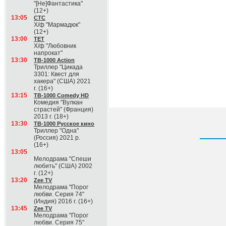
"[Не]Фантастика"
(12+)
13:05
СТС
Х/ф "Мармадюк"
(12+)
13:00
ТЕТ
Х/ф "Любовник
напрокат"
13:30
ТВ-1000 Action
Триллер "Цикада
3301: Квест для
хакера" (США) 2021
г. (16+)
13:15
ТВ-1000 Comedy HD
Комедия "Вулкан
страстей" (Франция)
2013 г. (18+)
13:30
ТВ-1000 Русское кино
Триллер "Одна"
(Россия) 2021 р.
(16+)
13:05
Мелодрама "Спеши
любить" (США) 2002
г. (12+)
13:20
Zee TV
Мелодрама "Порог
любви. Серия 74"
(Индия) 2016 г. (16+)
13:45
Zee TV
Мелодрама "Порог
любви. Серия 75"