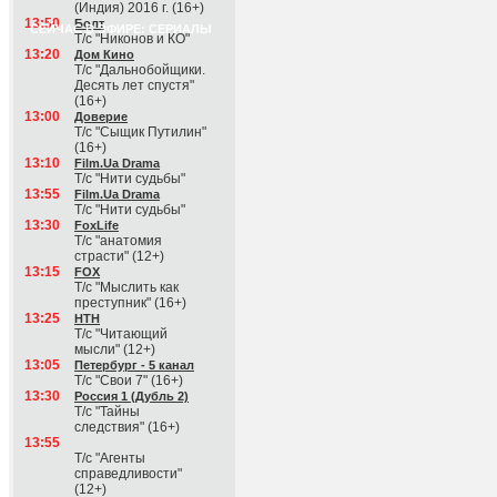
(Индия) 2016 г. (16+)
13:50
Болт
СЕЙЧАС В ЭФИРЕ: СЕРИАЛЫ
Т/с "Никонов и КО"
13:20
Дом Кино
Т/с "Дальнобойщики.
Десять лет спустя"
(16+)
13:00
Доверие
Т/с "Сыщик Путилин"
(16+)
13:10
Film.Ua Drama
Т/с "Нити судьбы"
13:55
Film.Ua Drama
Т/с "Нити судьбы"
13:30
FoxLife
Т/с "анатомия
страсти" (12+)
13:15
FOX
Т/с "Мыслить как
преступник" (16+)
13:25
НТН
Т/с "Читающий
мысли" (12+)
13:05
Петербург - 5 канал
Т/с "Свои 7" (16+)
13:30
Россия 1 (Дубль 2)
Т/с "Тайны
следствия" (16+)
13:55
Т/с "Агенты
справедливости"
(12+)