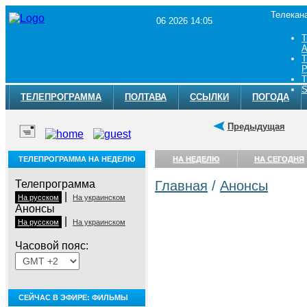
Телекан
06 2026 14:05
Т
A
Т
Р
Т
S
ТЕЛЕПРОГРАММА
ПОЛТАВА
ССЫЛКИ
ПОГОДА
Предыдущая
ТЕЛЕПРОГРАММА НА НЕДЕЛЮ
НА НЕДЕЛЮ
НА СЕГОДНЯ
Телепрограмма
Главная
/
Анонсы
|
На русском
На украинском
Анонсы
|
На русском
На украинском
Часовой пояс:
СЕЙЧАС В ЭФИРЕ: ФИЛЬМЫ