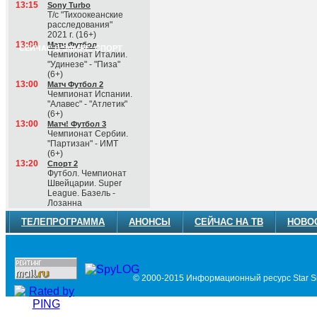
13:15
Sony Turbo
Т/с "Тихоокеанские
расследования"
2021 г. (16+)
13:00
Матч Футбол
СЕЙЧАС В ЭФИРЕ: СПОРТ
Чемпионат Италии.
"Удинезе" - "Пиза"
(6+)
13:00
Матч Футбол 2
Чемпионат Испании.
"Алавес" - "Атлетик"
(6+)
13:00
Матч! Футбол 3
Чемпионат Сербии.
"Партизан" - ИМТ
(6+)
13:20
Спорт 2
Футбол. Чемпионат
Швейцарии. Super
League. Базель -
Лозанна
ТЕЛЕПРОГРАММА
АНОНСЫ
СЕЙЧАС НА ТВ
НОВО
© 2000-2015 Информационный ресурс Star Si