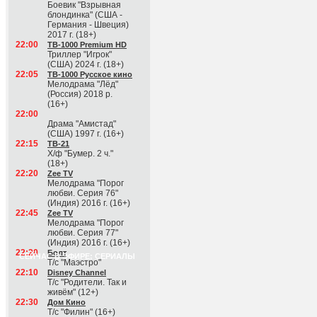
Боевик "Взрывная
блондинка" (США -
Германия - Швеция)
2017 г. (18+)
22:00
ТВ-1000 Premium HD
Триллер "Игрок"
(США) 2024 г. (18+)
22:05
ТВ-1000 Русское кино
Мелодрама "Лёд"
(Россия) 2018 р.
(16+)
22:00
Драма "Амистад"
(США) 1997 г. (16+)
22:15
ТВ-21
Х/ф "Бумер. 2 ч."
(18+)
22:20
Zee TV
Мелодрама "Порог
любви. Серия 76"
(Индия) 2016 г. (16+)
22:45
Zee TV
Мелодрама "Порог
любви. Серия 77"
(Индия) 2016 г. (16+)
22:20
Болт
СЕЙЧАС В ЭФИРЕ: СЕРИАЛЫ
Т/с "Маэстро"
22:10
Disney Channel
Т/с "Родители. Так и
живём" (12+)
22:30
Дом Кино
Т/с "Филин" (16+)