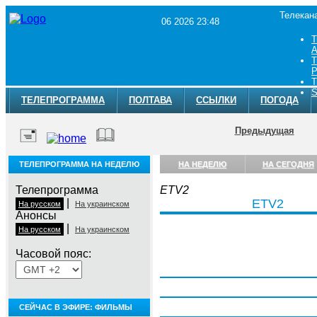
Телекан
06 2026 23:48
Т
A
Т
Р
Т
S
ТЕЛЕПРОГРАММА
ПОЛТАВА
ССЫЛКИ
ПОГОДА
Предыдущая
ТЕЛЕПРОГРАММА НА НЕДЕЛЮ
НА НЕДЕЛЮ
НА СЕГОДНЯ
Телепрограмма
ETV2
|
ETV2
На русском
На украинском
Анонсы
|
На русском
На украинском
Часовой пояс:
Понедельник, 3 августа
Вторник, 4 августа
Среда, 5 августа
СЕЙЧАС В ЭФИРЕ: ФИЛЬМЫ