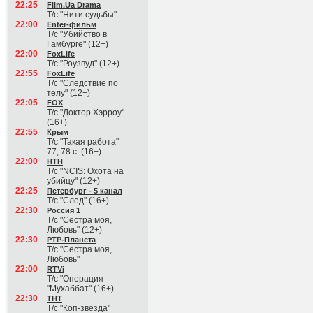
22:25
Film.Ua Drama
Т/с "Нити судьбы"
22:00
Enter-фильм
Т/с "Убийство в
Гамбурге" (12+)
22:00
FoxLife
Т/с "Роузвуд" (12+)
22:55
FoxLife
Т/с "Следствие по
телу" (12+)
22:05
FOX
Т/с "Доктор Хэрроу"
(16+)
22:55
Крым
Т/с "Такая работа"
77, 78 с. (16+)
22:00
НТН
Т/с "NCIS: Охота на
убийцу" (12+)
22:25
Петербург - 5 канал
Т/с "След" (16+)
22:30
Россия 1
Т/с "Сестра моя,
Любовь" (12+)
22:30
РТР-Планета
Т/с "Сестра моя,
Любовь"
22:00
RTVi
Т/с "Операция
"Мухаббат" (16+)
22:30
ТНТ
Т/с "Коп-звезда"