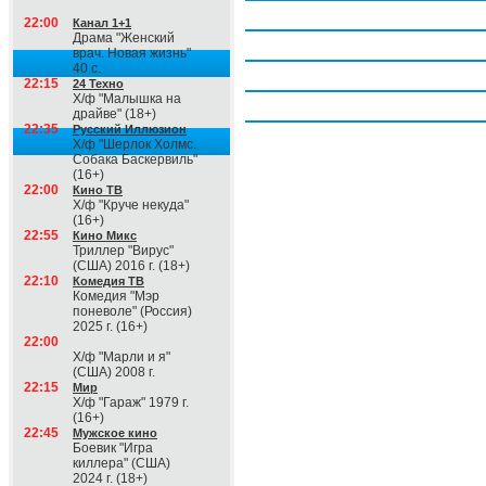
Четверг, 6 августа
22:00
Канал 1+1
Драма "Женский
Пятница, 7 августа
врач. Новая жизнь"
40 с.
Суббота, 8 августа
22:15
24 Техно
Х/ф "Малышка на
Воскресение, 9 августа
драйве" (18+)
22:35
Русский Иллюзион
Х/ф "Шерлок Холмс.
Собака Баскервиль"
(16+)
22:00
Кино ТВ
Х/ф "Круче некуда"
(16+)
22:55
Кино Микс
Триллер "Вирус"
(США) 2016 г. (18+)
22:10
Комедия ТВ
Комедия "Мэр
поневоле" (Россия)
2025 г. (16+)
22:00
Х/ф "Марли и я"
(США) 2008 г.
22:15
Мир
Х/ф "Гараж" 1979 г.
(16+)
22:45
Мужское кино
Боевик "Игра
киллера" (США)
2024 г. (18+)