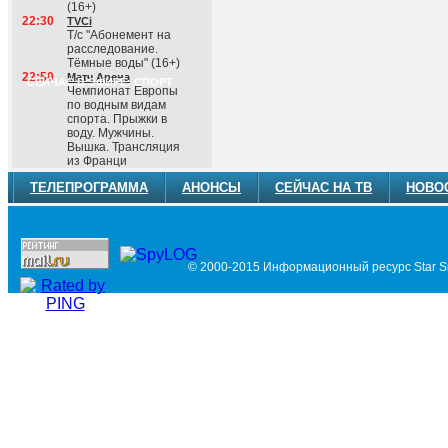
(16+)
22:30
TVCi
Т/с "Абонемент на
расследование.
Тёмные воды" (16+)
22:50
Матч Арена
СЕЙЧАС В ЭФИРЕ: СПОРТ
Чемпионат Европы
по водным видам
спорта. Прыжки в
воду. Мужчины.
Вышка. Трансляция
из Франци
ТЕЛЕПРОГРАММА
АНОНСЫ
СЕЙЧАС НА ТВ
НОВО
© 2000-2015 Информационный ресурс Star Si