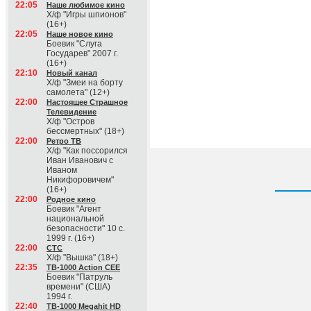
22:05
Наше любимое кино
Х/ф "Игры шпионов"
(16+)
22:05
Наше новое кино
Боевик "Слуга
Государев" 2007 г.
(16+)
22:10
Новый канал
Х/ф "Змеи на борту
самолета" (12+)
22:00
Настоящее Страшное
Телевидение
Х/ф "Остров
бессмертных" (18+)
22:00
Ретро ТВ
Х/ф "Как поссорился
Иван Иванович с
Иваном
Никифоровичем"
(16+)
22:00
Родное кино
Боевик "Агент
национальной
безопасности" 10 с.
1999 г. (16+)
22:00
СТС
Х/ф "Вышка" (18+)
22:35
ТВ-1000 Action CEE
Боевик "Патруль
времени" (США)
1994 г.
22:40
ТВ-1000 Megahit HD