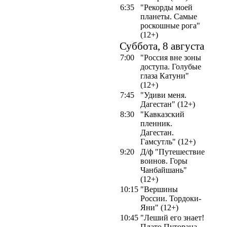
6:35
"Рекорды моей
планеты. Самые
роскошные рога"
(12+)
Суббота, 8 августа
7:00
"Россия вне зоны
доступа. Голубые
глаза Катуни"
(12+)
7:45
"Удиви меня.
Дагестан" (12+)
8:30
"Кавказский
пленник.
Дагестан.
Гамсутль" (12+)
9:20
Д/ф "Путешествие
воинов. Горы
Чанбайшань"
(12+)
10:15
"Вершины
России. Тордоки-
Яни" (12+)
10:45
"Леший его знает!
Плато Путорана.