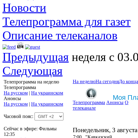
Новости
Телепрограмма для газет
Описание телеканалов
Предыдущая
неделя с 03.
Следующая
На неделю
На сегодня
До конца
Телепрограмма на неделю
Телепрограмма
На русском
|
На украинском
Моя Пл
Анонсы
Телепрограмма
Анонсы
О
На русском
|
На украинском
телеканале
Часовой пояс:
Сейчас в эфире: Фильмы
Понедельник, 3 августа
12:35
7:00
"Кавказский