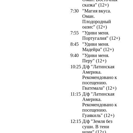
сказка" (12+)
7:30
"Магия вкуса.
Оман.
Плодородный
оазис" (12+)
7:55
"Удиви меня.
Португалия" (12+)
8:45
"Удиви меня.
Мадейра" (12+)
9:40
"Удиви меня.
Перу" (12+)
10:25
Д/ф "Латинская
Америка.
Рекомендовано к
посещению.
Гватемала" (12+)
11:15
Д/ф "Латинская
Америка.
Рекомендовано к
посещению.
Гуаякиль" (12+)
12:15
Д/ф "Земля без
суши. В тени
ночи" (12+)