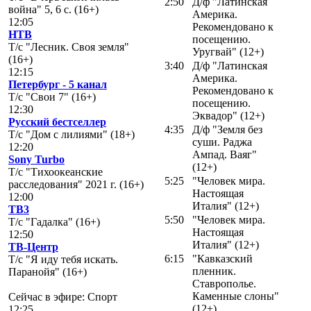
2:50
Д/ф "Латинская
война" 5, 6 с. (16+)
Америка.
12:05
Рекомендовано к
НТВ
посещению.
Т/с "Лесник. Своя земля"
Уругвай" (12+)
(16+)
3:40
Д/ф "Латинская
12:15
Америка.
Петербург - 5 канал
Рекомендовано к
Т/с "Свои 7" (16+)
посещению.
12:30
Эквадор" (12+)
Русский бестселлер
4:35
Д/ф "Земля без
Т/с "Дом с лилиями" (18+)
суши. Раджа
12:20
Ампад. Ваяг"
Sony Turbo
(12+)
Т/с "Тихоокеанские
5:25
"Человек мира.
расследования" 2021 г. (16+)
Настоящая
12:00
Италия" (12+)
ТВ3
5:50
"Человек мира.
Т/с "Гадалка" (16+)
Настоящая
12:50
Италия" (12+)
ТВ-Центр
6:15
"Кавказский
Т/с "Я иду тебя искать.
пленник.
Паранойя" (16+)
Ставрополье.
Каменные слоны"
Сейчас в эфире: Спорт
(12+)
12:25