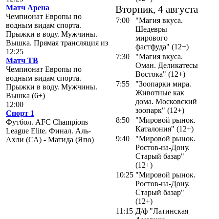
Матч Арена
Вторник, 4 августа
Чемпионат Европы по
7:00
"Магия вкуса.
водным видам спорта.
Шедевры
Прыжки в воду. Мужчины.
мирового
Вышка. Прямая трансляция из
фастфуда" (12+)
12:25
7:30
"Магия вкуса.
Матч ТВ
Оман. Деликатесы
Чемпионат Европы по
Востока" (12+)
водным видам спорта.
7:55
"Зоопарки мира.
Прыжки в воду. Мужчины.
Животные как
Вышка (6+)
дома. Московский
12:00
зоопарк" (12+)
Спорт 1
8:50
"Мировой рынок.
Футбол. AFC Champions
Каталония" (12+)
League Elite. Финал. Аль-
9:40
"Мировой рынок.
Ахли (СА) - Матида (Япо)
Ростов-на-Дону.
Старый базар"
(12+)
10:25
"Мировой рынок.
Ростов-на-Дону.
Старый базар"
(12+)
11:15
Д/ф "Латинская