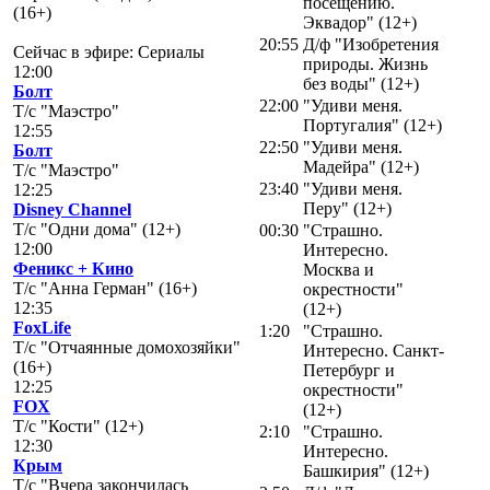
посещению.
(16+)
Эквадор" (12+)
20:55
Д/ф "Изобретения
Сейчас в эфире: Сериалы
природы. Жизнь
12:00
без воды" (12+)
Болт
22:00
"Удиви меня.
Т/с "Маэстро"
Португалия" (12+)
12:55
22:50
"Удиви меня.
Болт
Мадейра" (12+)
Т/с "Маэстро"
23:40
"Удиви меня.
12:25
Перу" (12+)
Disney Channel
Т/с "Одни дома" (12+)
00:30
"Страшно.
12:00
Интересно.
Феникс + Кино
Москва и
Т/с "Анна Герман" (16+)
окрестности"
12:35
(12+)
FoxLife
1:20
"Страшно.
Т/с "Отчаянные домохозяйки"
Интересно. Санкт-
(16+)
Петербург и
12:25
окрестности"
FOX
(12+)
Т/с "Кости" (12+)
2:10
"Страшно.
12:30
Интересно.
Крым
Башкирия" (12+)
Т/с "Вчера закончилась