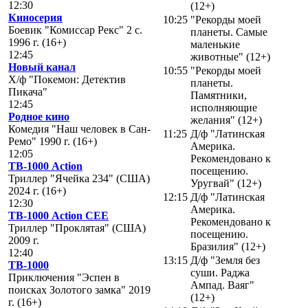
12:30
(12+)
Киносерия
10:25
"Рекорды моей
Боевик "Комиссар Рекс" 2 с.
планеты. Самые
1996 г. (16+)
маленькие
12:45
животные" (12+)
Новый канал
10:55
"Рекорды моей
Х/ф "Покемон: Детектив
планеты.
Пикача"
Памятники,
12:45
исполняющие
Родное кино
желания" (12+)
Комедия "Наш человек в Сан-
11:25
Д/ф "Латинская
Ремо" 1990 г. (16+)
Америка.
12:05
Рекомендовано к
ТВ-1000 Action
посещению.
Триллер "Ячейка 234" (США)
Уругвай" (12+)
2024 г. (16+)
12:15
Д/ф "Латинская
12:30
Америка.
ТВ-1000 Action CEE
Рекомендовано к
Триллер "Проклятая" (США)
посещению.
2009 г.
Бразилия" (12+)
12:40
13:15
Д/ф "Земля без
ТВ-1000
суши. Раджа
Приключения "Эспен в
Ампад. Ваяг"
поисках Золотого замка" 2019
(12+)
г. (16+)