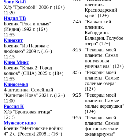
Sony Sci-fi
пленник.
Х/ф "Громобой" 2006 г. (16+)
Краснодарский
12:20
край" (12+)
Индия ТВ
7:45
"Кавказский
Боевик "Роса и пламя"
пленник.
(Индия) 1992 г. (16+)
Кабардино-
12:55
Балкария. Голубое
Кинохит
озеро" (12+)
Боевик "Из Парижа с
8:25
"Рекорды моей
любовью" 2009 г. (16+)
планеты. Самая
12:15
популярная
Кино Микс
уличная еда" (12+)
Боевик "Клык 2: Город
8:55
"Рекорды моей
волков" (США) 2025 г. (18+)
планеты. Самые
12:55
соленые озера"
Киносемья
(12+)
Фантастика, Семейный
9:25
"Рекорды моей
"Капитан Нова" 2021 г. (12+)
планеты. Самые
12:00
милые деревушки"
Россия К
(12+)
Х/ф "Бронзовая птица"
12:15
9:55
"Рекорды моей
Мужское кино
планеты. Самые
Боевик "Ментовские войны
фантастические
4" 2 с. (Россия) 2008 г. (16+)
океанариумы"