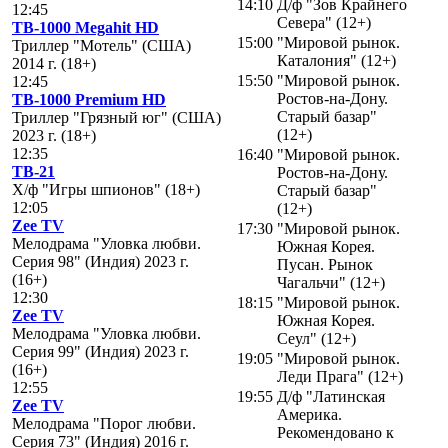
14:10
Д/ф "Зов Крайнего
12:45
Севера" (12+)
ТВ-1000 Megahit HD
15:00
"Мировой рынок.
Триллер "Мотель" (США)
Каталония" (12+)
2014 г. (18+)
15:50
"Мировой рынок.
12:45
Ростов-на-Дону.
ТВ-1000 Premium HD
Старый базар"
Триллер "Грязный юг" (США)
(12+)
2023 г. (18+)
12:35
16:40
"Мировой рынок.
ТВ-21
Ростов-на-Дону.
Х/ф "Игры шпионов" (18+)
Старый базар"
12:05
(12+)
Zee TV
17:30
"Мировой рынок.
Мелодрама "Уловка любви.
Южная Корея.
Серия 98" (Индия) 2023 г.
Пусан. Рынок
(16+)
Чагальчи" (12+)
12:30
18:15
"Мировой рынок.
Zee TV
Южная Корея.
Мелодрама "Уловка любви.
Сеул" (12+)
Серия 99" (Индия) 2023 г.
19:05
"Мировой рынок.
(16+)
Леди Прага" (12+)
12:55
19:55
Д/ф "Латинская
Zee TV
Америка.
Мелодрама "Порог любви.
Рекомендовано к
Серия 73" (Индия) 2016 г.