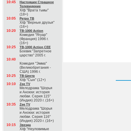
10:45
Настоящее Страшное
Телевидение
Х/ф "Врата тьмы"
(18+)
10:05
Ретро ТВ
Х/ф "Верные друзья"
(16+)
10:20
ТВ-1000 Action
Комедия "Ягуар"
(Франция) 1996 г.
(16+)
10:25
ТВ-1000 Action CEE
Боевик "Запретное
царство" 2005 г.
10:40
Комедия "Эмма"
(Великобритания -
США) 1996 г.
10:25
ТВ-Центр
Х/ф "Сын" (12+)
10:10
Zee TV
Мелодрама "Шорья
и Анокхи: история
любви. Серия 115"
(Индия) 2020 г. (16+)
10:35
Zee TV
Мелодрама "Шорья
и Анокхи: история
любви. Серия 116"
(Индия) 2020 г. (16+)
10:15
Звезда
Х/ф "Неуловимые