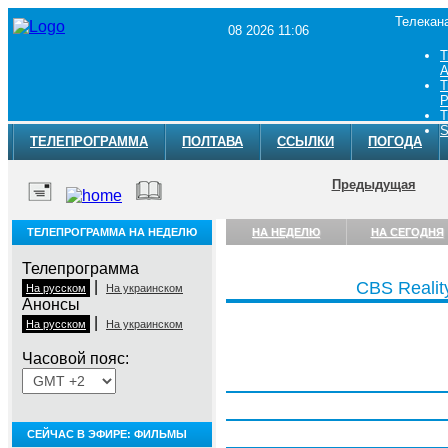
Телекан
08 2026 11:06
Т
A
Т
Р
Т
S
ТЕЛЕПРОГРАММА
ПОЛТАВА
ССЫЛКИ
ПОГОДА
Предыдущая
ТЕЛЕПРОГРАММА НА НЕДЕЛЮ
НА НЕДЕЛЮ
НА СЕГОДНЯ
Телепрограмма
|
CBS Realit
На русском
На украинском
Анонсы
|
На русском
На украинском
Часовой пояс:
Понедельник, 3 августа
Вторник, 4 августа
Среда, 5 августа
СЕЙЧАС В ЭФИРЕ: ФИЛЬМЫ