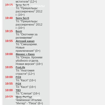
мстители" (12+)
10:15
Sony Sci-fi
СЕЙЧАС В ЭФИРЕ: СЕРИАЛЫ
Т/с "Пришельцы:
рассекречено" 2012
г. (16+)
10:40
Sony Sci-fi
Т/с "Пришельцы:
рассекречено" 2012
г. (16+)
10:15
Болт
Т/с "Охотники за
реликвиями"
10:55
Детский канал
Т/с "Смешарики.
Новые
приключения" (0+)
10:00
Феникс + Кино
Т/с "Опера. Хроники
убойного отдела.
Новая версия" (18+)
10:05
FoxLife
Т/с "Анатомия
страсти" (12+)
10:00
FOX
Т/с "Касл" (16+)
10:55
FOX
Т/с "Касл" (16+)
10:00
ТВ3
Т/с "Слепая" (16+)
10:50
Матч Футбол
СЕЙЧАС В ЭФИРЕ: СПОРТ
Чемпионат Италии.
"Интер" - "Пиза" (6+)