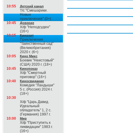
Четверг, 6 августа
10:55
Детский канал
Т/с "Смешарики.
Пятница, 7 августа
Новые
приключения" (0+)
Суббота, 8 августа
10:45
Доверие
Х/ф "Неподсуден"
Воскресение, 9 августа
(16+)
10:15
Кинохит
Приключения
"Таинственный сад"
(Великобритания)
2020 г. (6+)
10:05
Кино Микс
Боевик "Неистовый"
(США) 2020 г. (18+)
10:45
Кинопоказ
Х/ф "Смертный
приговор" (16+)
10:40
Киносвидание
Комедия "Ландыши"
5 с. (Россия) 2024 г.
(18+)
10:30
Х/ф "Царь Давид.
Идеальный
обладатель" 1, 2 с.
(Германия) 1997 г.
10:00
Мир
Х/ф "Приступить к
ликвидации" 1983 г.
(16+)