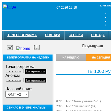
Телекан
07 2026 15:18
ТЕЛЕПРОГРАММА
ПОЛТАВА
ССЫЛКИ
ПОГОДА
Предыдущая
ТЕЛЕПРОГРАММА НА НЕДЕЛЮ
НА НЕДЕЛЮ
НА СЕГОДНЯ
Телепрограмма
|
ТВ-1000 Ру
На русском
На украинском
Анонсы
|
На русском
На украинском
Часовой пояс:
Пятница, 7 августа
6:30
М/с "Отель у овечек" (6+)
7:05
М/с "Смешарики" (6+)
СЕЙЧАС В ЭФИРЕ: ФИЛЬМЫ