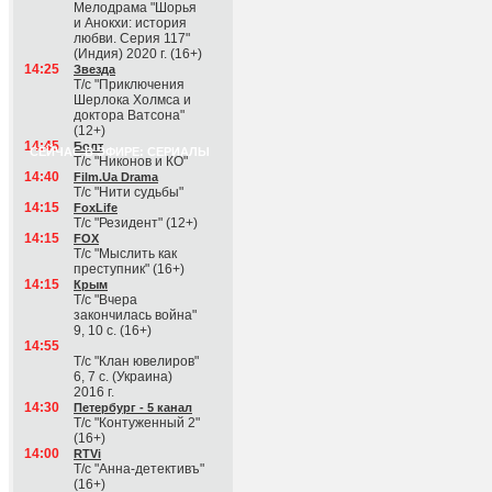
Мелодрама "Шорья
и Анокхи: история
любви. Серия 117"
(Индия) 2020 г. (16+)
14:25
Звезда
Т/с "Приключения
Шерлока Холмса и
доктора Ватсона"
(12+)
14:45
Болт
СЕЙЧАС В ЭФИРЕ: СЕРИАЛЫ
Т/с "Никонов и КО"
14:40
Film.Ua Drama
Т/с "Нити судьбы"
14:15
FoxLife
Т/с "Резидент" (12+)
14:15
FOX
Т/с "Мыслить как
преступник" (16+)
14:15
Крым
Т/с "Вчера
закончилась война"
9, 10 с. (16+)
14:55
Т/с "Клан ювелиров"
6, 7 с. (Украина)
2016 г.
14:30
Петербург - 5 канал
Т/с "Контуженный 2"
(16+)
14:00
RTVi
Т/с "Анна-детективъ"
(16+)