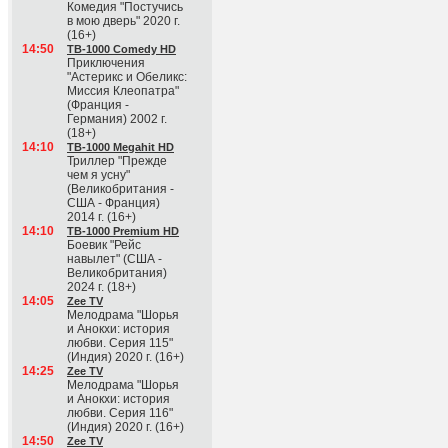
Комедия "Постучись
в мою дверь" 2020 г.
(16+)
14:50
ТВ-1000 Comedy HD
Приключения
"Астерикс и Обеликс:
Миссия Клеопатра"
(Франция -
Германия) 2002 г.
(18+)
14:10
ТВ-1000 Megahit HD
Триллер "Прежде
чем я усну"
(Великобритания -
США - Франция)
2014 г. (16+)
14:10
ТВ-1000 Premium HD
Боевик "Рейс
навылет" (США -
Великобритания)
2024 г. (18+)
14:05
Zee TV
Мелодрама "Шорья
и Анокхи: история
любви. Серия 115"
(Индия) 2020 г. (16+)
14:25
Zee TV
Мелодрама "Шорья
и Анокхи: история
любви. Серия 116"
(Индия) 2020 г. (16+)
14:50
Zee TV