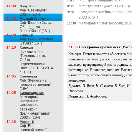
7:45
М/с "Простоквашино" (6+)
14:00
8:35
М/ф "Три кота" (Россия) 2017 р. 
Sony Sci-fi
Х/ф "Стеклодув"
9:10
Комедия "Хоккейные папы" (Ро
2024 г. (16+)
2023 р. (6+)
14:40
Русский Иллюзион
Х/ф "Шерлок Холмс.
11:30
Мелодрама "Лёд" (Россия) 2018 
Обряд дома
Месгрейвов" (16+)
14:20
Кино ТВ
Х/ф "Очень опасная
штучка" (16+)
21:35
Снегурочка против всех
(Росси
14:10
Кинохит
Приключения
Комедия. Главные качества 45-летнего биз
"Голодные игры:
гениальный ум, благодаря которому он раз
Сойка-
пересмешница.
характер, превращающий жизнь родных и 
Часть I" (США) 2014
настоящий ад. В новогоднюю ночь Васин 
г. (16+)
и вместо того, чтобы оказать помощь, крад
14:05
Кинопоказ
Х/ф "Женюсь на
неминуемо...
первой встречной"
В ролях:
П. Воля, Н. Сысоева, В. Хаев, Н.
(16+)
Пирогова.
14:25
Киносвидание
Режиссер:
П. Ануфриева.
Мелодрама
"Девушка с
жемчужной
сережкой"
(Великобритания)
2003 г. (16+)
14:10
Россия К
Х/ф "Военно-
полевой роман"