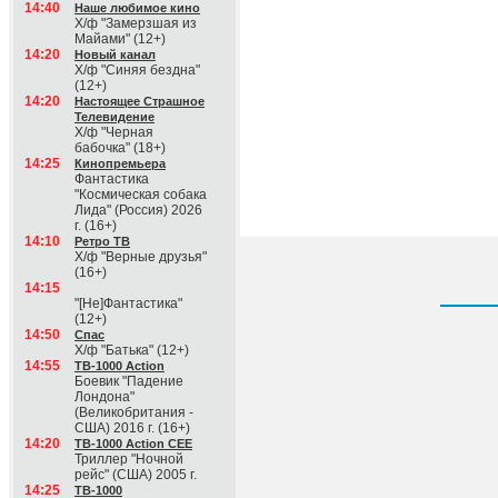
14:40
Наше любимое кино
Х/ф "Замерзшая из
Майами" (12+)
14:20
Новый канал
Х/ф "Синяя бездна"
(12+)
14:20
Настоящее Страшное
Телевидение
Х/ф "Черная
бабочка" (18+)
14:25
Кинопремьера
Фантастика
"Космическая собака
Лида" (Россия) 2026
г. (16+)
14:10
Ретро ТВ
Х/ф "Верные друзья"
(16+)
14:15
"[Не]Фантастика"
(12+)
14:50
Спас
Х/ф "Батька" (12+)
14:55
ТВ-1000 Action
Боевик "Падение
Лондона"
(Великобритания -
США) 2016 г. (16+)
14:20
ТВ-1000 Action CEE
Триллер "Ночной
рейс" (США) 2005 г.
14:25
ТВ-1000