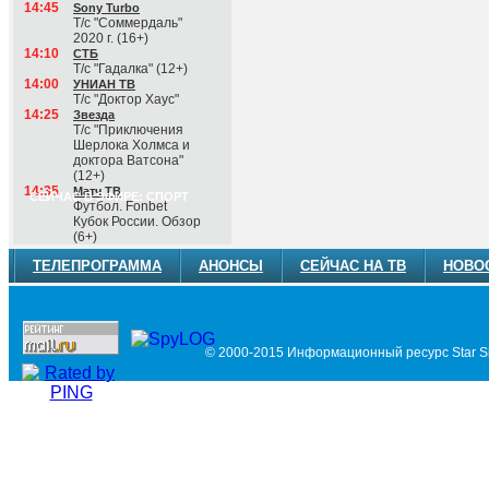
14:45
Sony Turbo
Т/с "Соммердаль"
2020 г. (16+)
14:10
СТБ
Т/с "Гадалка" (12+)
14:00
УНИАН ТВ
Т/с "Доктор Хаус"
14:25
Звезда
Т/с "Приключения
Шерлока Холмса и
доктора Ватсона"
(12+)
14:35
Матч ТВ
СЕЙЧАС В ЭФИРЕ: СПОРТ
Футбол. Fonbet
Кубок России. Обзор
(6+)
ТЕЛЕПРОГРАММА
АНОНСЫ
СЕЙЧАС НА ТВ
НОВО
© 2000-2015 Информационный ресурс Star Si